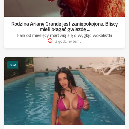
Rodzina Ariany Grande jest zaniepokojona. Bliscy
mieli błagać gwiazdę ...
Fani od miesięcy martwią się o wygląd wokalistki
2 godziny temu
CGM