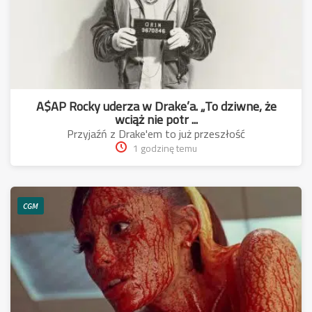
A$AP Rocky uderza w Drake’a. „To dziwne, że
wciąż nie potr ...
Przyjaźń z Drake'em to już przeszłość
1 godzinę temu
CGM