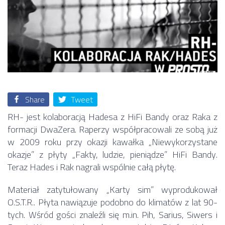
Share
Tweet
RH- jest kolaboracją Hadesa z HiFi Bandy oraz Raka z
formacji DwaZera. Raperzy współpracowali ze sobą już
w 2009 roku przy okazji kawałka „Niewykorzystane
okazje” z płyty „Fakty, ludzie, pieniądze” HiFi Bandy.
Teraz Hades i Rak nagrali wspólnie całą płytę.
Materiał zatytułowany „Karty sim” wyprodukował
O.S.T.R.. Płyta nawiązuje podobno do klimatów z lat 90-
tych. Wśród gości znaleźli się m.in. Pih, Sarius, Siwers i