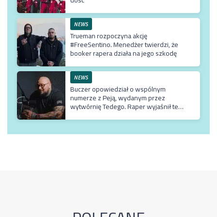
NEWS
Trueman rozpoczyna akcję
#FreeSentino. Menedżer twierdzi, że
booker rapera działa na jego szkodę
NEWS
Buczer opowiedział o wspólnym
numerze z Peją, wydanym przez
wytwórnię Tedego. Raper wyjaśnił też
dlaczego klip z Rychem zniknął z
kanału Wielkie Joł