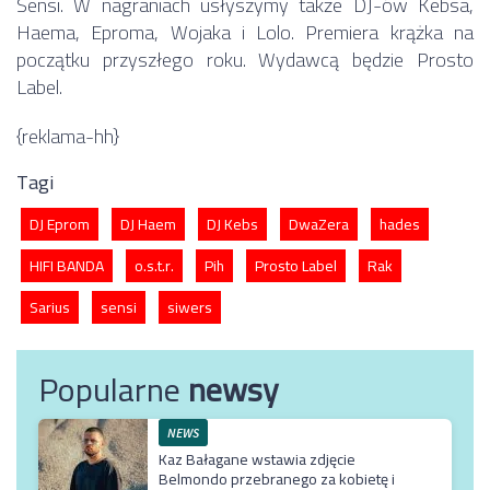
Sensi. W nagraniach usłyszymy także DJ-ów Kebsa,
Haema, Eproma, Wojaka i Lolo. Premiera krążka na
początku przyszłego roku. Wydawcą będzie Prosto
Label.
{reklama-hh}
Tagi
DJ Eprom
DJ Haem
DJ Kebs
DwaZera
hades
HIFI BANDA
o.s.t.r.
Pih
Prosto Label
Rak
Sarius
sensi
siwers
Popularne
newsy
NEWS
Kaz Bałagane wstawia zdjęcie
Belmondo przebranego za kobietę i