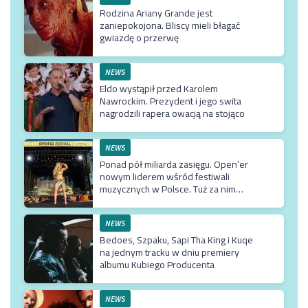
Rodzina Ariany Grande jest
zaniepokojona. Bliscy mieli błagać
gwiazdę o przerwę
NEWS
Eldo wystąpił przed Karolem
Nawrockim. Prezydent i jego swita
nagrodzili rapera owacją na stojąco
NEWS
Ponad pół miliarda zasięgu. Open’er
nowym liderem wśród festiwali
muzycznych w Polsce. Tuż za nim
Męskie Granie
NEWS
Bedoes, Szpaku, Sapi Tha King i Kuqe
na jednym tracku w dniu premiery
albumu Kubiego Producenta
NEWS