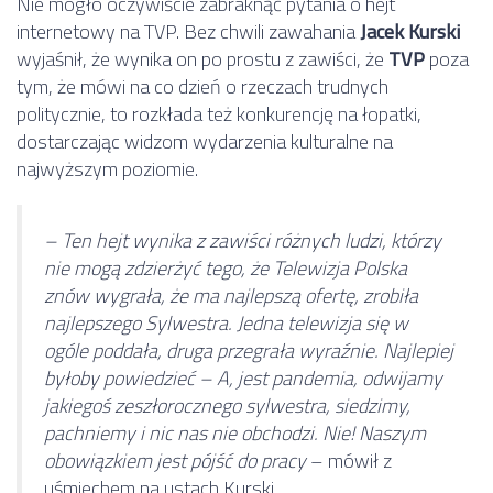
Nie mogło oczywiście zabraknąć pytania o hejt
internetowy na TVP. Bez chwili zawahania
Jacek Kurski
wyjaśnił, że wynika on po prostu z zawiści, że
TVP
poza
tym, że mówi na co dzień o rzeczach trudnych
politycznie, to rozkłada też konkurencję na łopatki,
dostarczając widzom wydarzenia kulturalne na
najwyższym poziomie.
– Ten hejt wynika z zawiści różnych ludzi, którzy
nie mogą zdzierżyć tego, że Telewizja Polska
znów wygrała, że ma najlepszą ofertę, zrobiła
najlepszego Sylwestra. Jedna telewizja się w
ogóle poddała, druga przegrała wyraźnie. Najlepiej
byłoby powiedzieć – A, jest pandemia, odwijamy
jakiegoś zeszłorocznego sylwestra, siedzimy,
pachniemy i nic nas nie obchodzi. Nie! Naszym
obowiązkiem jest pójść do pracy
– mówił z
uśmiechem na ustach Kurski.