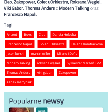
Cleo, Zakopower, Golec uOrkiestra, Roksana Węgiel,
Viki Gabor, Thomas Anders
z
Modern Talking
oraz
Francesco Napoli.
Tagi
Akcent
Boys
Cleo
Danuta Holecka
Francesco Napoli
Golec uOrkiestra
Helena Vondrackova
jacek kurski
marcin miller
Milano i Defis
Modern Talking
roksana węgiel
Sylwester Marzeń TVP
Thomas Anders
viki gabor
Zakopower
zenek martyniuk
Popularne
newsy
NEWS