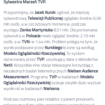
Sylwestra Marzeń TVP.
Przypomnijmy, że
Jacek Kursk
i ogłosił, że imprezę
sylwestrową
Telewizji Publicznej
oglądało średnio 6,06
mln osób, a w szczytowym momencie, podczas
występu
Zenka Martyniuka
8,01 mln. Dla porównania
sylwestra w
Polsacie
miało oglądać średnio 2.19 mln
osób, a w
TVN
-ie 1.44 mln. Problem polega na tym, że
wyniki podawane przez
Kurskiego
liczone są według
Modelu Oglądalności Rzeczywistej.
To system
opracowany przez
TVP
, uzyskujący dane z dekoderów
Netii
. Wszystkie inne stacje telewizyjne korzystają z
niezależnych badań telemetrycznych
Nielsen Audience
Measurement
. Programy
TVP
w badaniach
Modelu
Oglądalności Rzeczywistej
zyskuje zwykle dużo wyższe
wyniki niż w badaniach
Nielsena
.
Podczas rozmowy pani redaktor z panem prezesem,
pękającym z dumy jakby przynajmniej wyprodukował