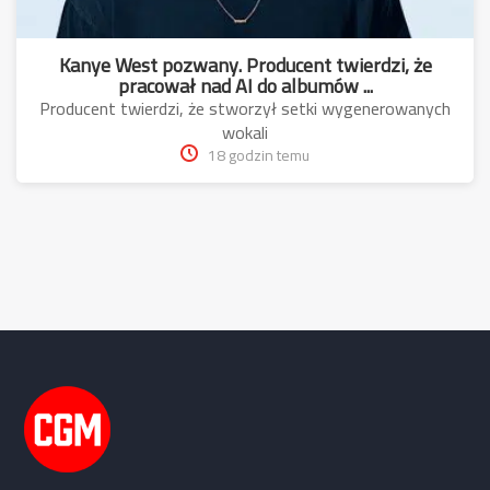
Kanye West pozwany. Producent twierdzi, że
pracował nad AI do albumów ...
Producent twierdzi, że stworzył setki wygenerowanych
wokali
18 godzin temu