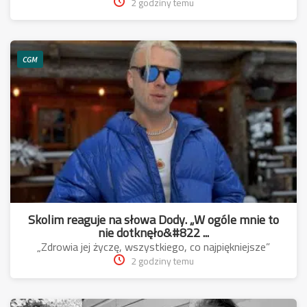
2 godziny temu
CGM
Skolim reaguje na słowa Dody. „W ogóle mnie to
nie dotknęło&#822 ...
„Zdrowia jej życzę, wszystkiego, co najpiękniejsze”
2 godziny temu