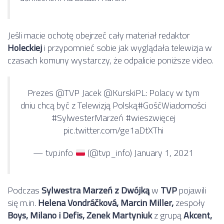
Jeśli macie ochotę obejrzeć cały materiał redaktor
Holeckiej
i przypomnieć sobie jak wyglądała telewizja w
czasach komuny wystarczy, że odpalicie poniższe video.
Prezes
@TVP
Jacek
@KurskiPL
: Polacy w tym
dniu chcą być z Telewizją Polską
#GośćWiadomości
#SylwesterMarzeń
#wieszwięcej
pic.twitter.com/ge1aDtXThi
— tvp.info
(@tvp_info)
January 1, 2021
Podczas
Sylwestra Marzeń z Dwójką
w
TVP
pojawili
się m.in.
Helena Vondráčková, Marcin Miller,
zespoły
Boys, Milano i Defis, Zenek Martyniuk
z grupą
Akcent,