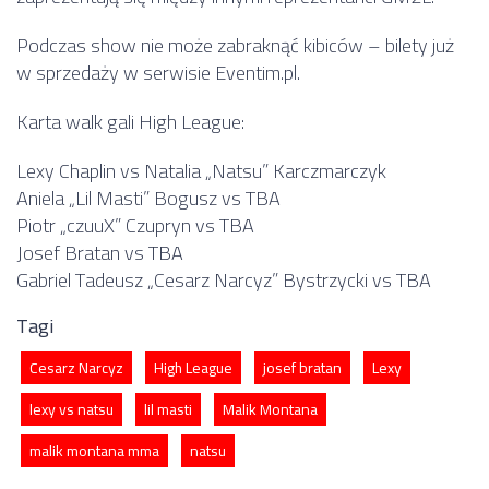
Podczas show nie może zabraknąć kibiców – bilety już
w sprzedaży w serwisie Eventim.pl.
Karta walk gali High League:
Lexy Chaplin vs Natalia „Natsu” Karczmarczyk
Aniela „Lil Masti” Bogusz vs TBA
Piotr „czuuX” Czupryn vs TBA
Josef Bratan vs TBA
Gabriel Tadeusz „Cesarz Narcyz” Bystrzycki vs TBA
Tagi
Cesarz Narcyz
High League
josef bratan
Lexy
lexy vs natsu
lil masti
Malik Montana
malik montana mma
natsu