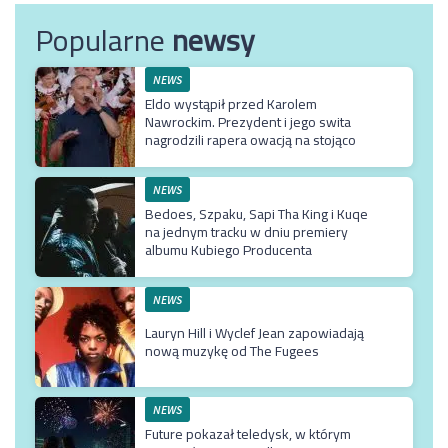
Popularne
newsy
NEWS
Eldo wystąpił przed Karolem
Nawrockim. Prezydent i jego swita
nagrodzili rapera owacją na stojąco
NEWS
Bedoes, Szpaku, Sapi Tha King i Kuqe
na jednym tracku w dniu premiery
albumu Kubiego Producenta
NEWS
Lauryn Hill i Wyclef Jean zapowiadają
nową muzykę od The Fugees
NEWS
Future pokazał teledysk, w którym