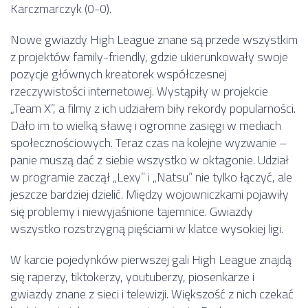
Karczmarczyk (0-0).
Nowe gwiazdy High League znane są przede wszystkim
z projektów family-friendly, gdzie ukierunkowały swoje
pozycje głównych kreatorek współczesnej
rzeczywistości internetowej. Wystąpiły w projekcie
„Team X”, a filmy z ich udziałem biły rekordy popularności.
Dało im to wielką sławę i ogromne zasięgi w mediach
społecznościowych. Teraz czas na kolejne wyzwanie –
panie muszą dać z siebie wszystko w oktagonie. Udział
w programie zaczął „Lexy” i „Natsu” nie tylko łączyć, ale
jeszcze bardziej dzielić. Między wojowniczkami pojawiły
się problemy i niewyjaśnione tajemnice. Gwiazdy
wszystko rozstrzygną pięściami w klatce wysokiej ligi.
W karcie pojedynków pierwszej gali High League znajdą
się raperzy, tiktokerzy, youtuberzy, piosenkarze i
gwiazdy znane z sieci i telewizji. Większość z nich czekać