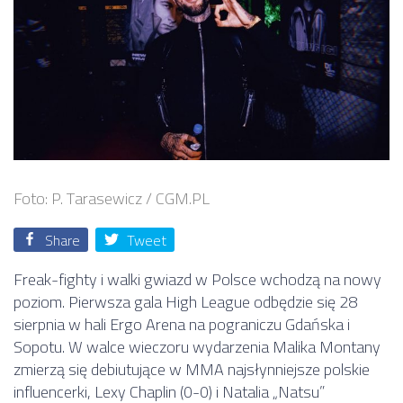
Foto: P. Tarasewicz / CGM.PL
Share
Tweet
Freak-fighty i walki gwiazd w Polsce wchodzą na nowy
poziom. Pierwsza gala High League odbędzie się 28
sierpnia w hali Ergo Arena na pograniczu Gdańska i
Sopotu. W walce wieczoru wydarzenia Malika Montany
zmierzą się debiutujące w MMA najsłynniejsze polskie
influencerki, Lexy Chaplin (0-0) i Natalia „Natsu”