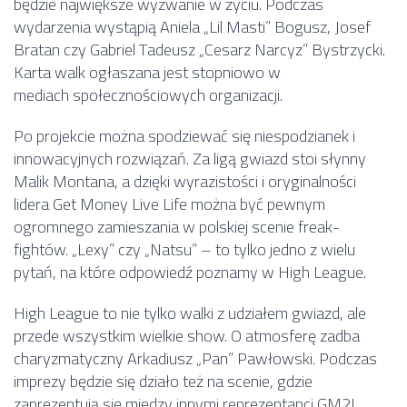
będzie największe wyzwanie w życiu. Podczas
wydarzenia wystąpią Aniela „Lil Masti” Bogusz, Josef
Bratan czy Gabriel Tadeusz „Cesarz Narcyz” Bystrzycki.
Karta walk ogłaszana jest stopniowo w
mediach społecznościowych organizacji.
Po projekcie można spodziewać się niespodzianek i
innowacyjnych rozwiązań. Za ligą gwiazd stoi słynny
Malik Montana, a dzięki wyrazistości i oryginalności
lidera Get Money Live Life można być pewnym
ogromnego zamieszania w polskiej scenie freak-
fightów. „Lexy” czy „Natsu” – to tylko jedno z wielu
pytań, na które odpowiedź poznamy w High League.
High League to nie tylko walki z udziałem gwiazd, ale
przede wszystkim wielkie show. O atmosferę zadba
charyzmatyczny Arkadiusz „Pan” Pawłowski. Podczas
imprezy będzie się działo też na scenie, gdzie
zaprezentują się między innymi reprezentanci GM2L.