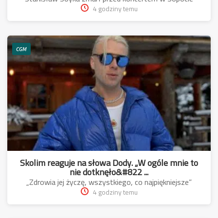
4 godziny temu
CGM
Skolim reaguje na słowa Dody. „W ogóle mnie to
nie dotknęło&#822 ...
„Zdrowia jej życzę, wszystkiego, co najpiękniejsze”
4 godziny temu