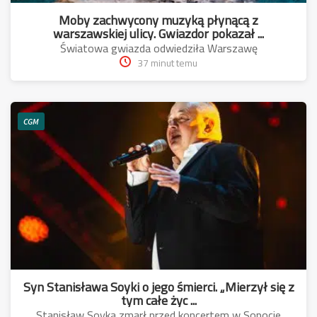
Moby zachwycony muzyką płynącą z
warszawskiej ulicy. Gwiazdor pokazał ...
Światowa gwiazda odwiedziła Warszawę
37 minut temu
CGM
Syn Stanisława Soyki o jego śmierci. „Mierzył się z
tym całe życ ...
Stanisław Soyka zmarł przed koncertem w Sopocie