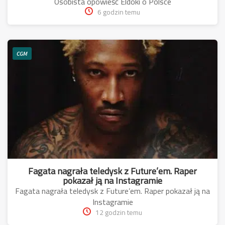
Osobista opowieść Eldoki o Polsce
6 godzin temu
CGM
Fagata nagrała teledysk z Future’em. Raper
pokazał ją na Instagramie
Fagata nagrała teledysk z Future’em. Raper pokazał ją na
Instagramie
12 godzin temu