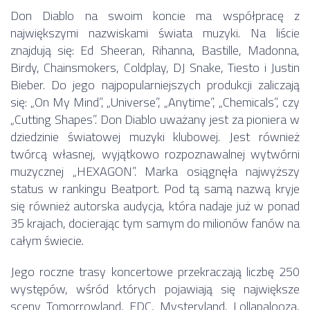
Don Diablo na swoim koncie ma współpracę z
największymi nazwiskami świata muzyki. Na liście
znajdują się: Ed Sheeran, Rihanna, Bastille, Madonna,
Birdy, Chainsmokers, Coldplay, DJ Snake, Tiesto i Justin
Bieber. Do jego najpopularniejszych produkcji zaliczają
się: „On My Mind”, „Universe”, „Anytime”, „Chemicals”, czy
„Cutting Shapes”. Don Diablo uważany jest za pioniera w
dziedzinie światowej muzyki klubowej. Jest również
twórcą własnej, wyjątkowo rozpoznawalnej wytwórni
muzycznej „HEXAGON”. Marka osiągnęła najwyższy
status w rankingu Beatport. Pod tą samą nazwą kryje
się również autorska audycja, która nadaje już w ponad
35 krajach, docierając tym samym do milionów fanów na
całym świecie.
Jego roczne trasy koncertowe przekraczają liczbę 250
występów, wśród których pojawiają się największe
sceny Tomorrowland, EDC, Mysteryland, Lollapalooza,