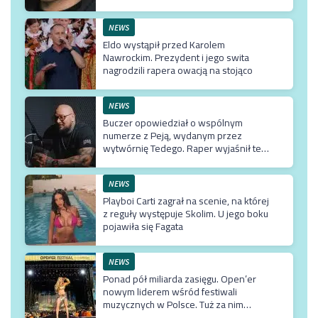
NEWS
Eldo wystąpił przed Karolem
Nawrockim. Prezydent i jego swita
nagrodzili rapera owacją na stojąco
NEWS
Buczer opowiedział o wspólnym
numerze z Peją, wydanym przez
wytwórnię Tedego. Raper wyjaśnił też
dlaczego klip z Rychem zniknął z
kanału Wielkie Joł
NEWS
Playboi Carti zagrał na scenie, na której
z reguły występuje Skolim. U jego boku
pojawiła się Fagata
NEWS
Ponad pół miliarda zasięgu. Open’er
nowym liderem wśród festiwali
muzycznych w Polsce. Tuż za nim
Męskie Granie