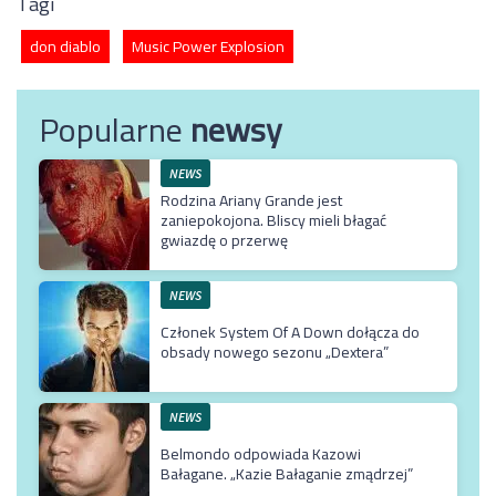
Tagi
don diablo
Music Power Explosion
Popularne
newsy
NEWS
Rodzina Ariany Grande jest
zaniepokojona. Bliscy mieli błagać
gwiazdę o przerwę
NEWS
Członek System Of A Down dołącza do
obsady nowego sezonu „Dextera”
NEWS
Belmondo odpowiada Kazowi
Bałagane. „Kazie Bałaganie zmądrzej”