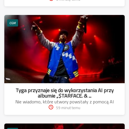
CGM
Tyga przyznaje się do wykorzystania AI przy
albumie „$TARFACE. & ...
Nie wiadomo, które utwory powstały z pomocą AI
59 minut temu