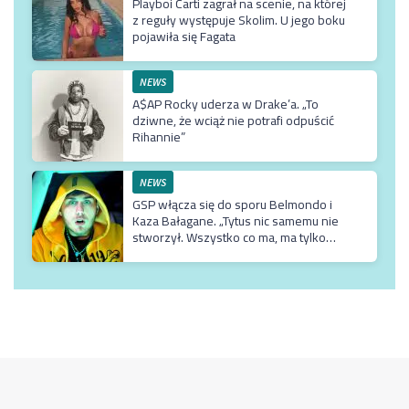
Playboi Carti zagrał na scenie, na której
z reguły występuje Skolim. U jego boku
pojawiła się Fagata
NEWS
A$AP Rocky uderza w Drake’a. „To
dziwne, że wciąż nie potrafi odpuścić
Rihannie”
NEWS
GSP włącza się do sporu Belmondo i
Kaza Bałagane. „Tytus nic samemu nie
stworzył. Wszystko co ma, ma tylko
dzięki matce, która jest usadowiona w
TVN-ie”