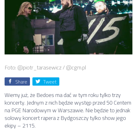
Foto: @piotr_tarasewicz / @cgm.pl
Share
Tweet
Wiemy już, że Bedoes ma dać w tym roku tylko trzy
koncerty. Jednym z nich będzie występ przed 50 Centem
na PGE Narodowym w Warszawie. Nie będzie to jednak
solowy koncert rapera z Bydgoszczy tylko show jego
ekipy – 2115.