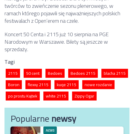
twórców to zwieńczenie sezonu plenerowego, w
ramach którego pojawili się najważniejszych polskich
festiwalach z Open’erem na czele.
Koncert 50 Centa i 2115 już 10 sierpnia na PGE
Narodowym w Warszawie. Bilety są jeszcze w
sprzedaży.
Tagi
2115
50 cent
Bedoes
Bedoes 2115
blacha 2115
Boron
flexxy 2115
kuqe 2115
nowe rozdanie
po prostu Kajtek
white 2115
Zippy Ogar
Popularne
newsy
NEWS