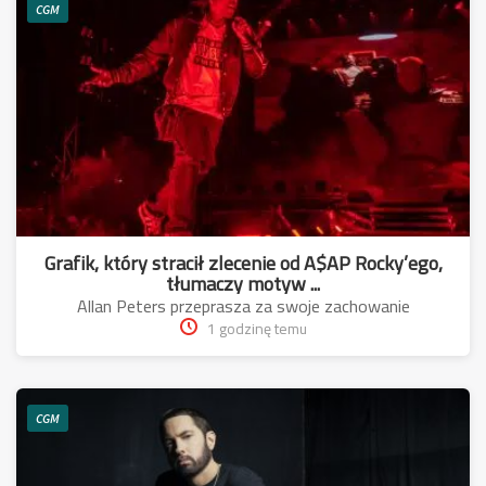
CGM
Grafik, który stracił zlecenie od A$AP Rocky’ego,
tłumaczy motyw ...
Allan Peters przeprasza za swoje zachowanie
1 godzinę temu
CGM