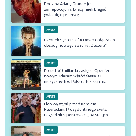
Rodzina Ariany Grande jest
zaniepokojona. Bliscy mieli błagać
gwiazdę o przerwę
NEWS
Członek System Of A Down dołącza do
obsady nowego sezonu „Dextera”
NEWS
Ponad pół miliarda zasięgu. Open’er
nowym liderem wśród festiwali
muzycznych w Polsce. Tuż za nim
Męskie Granie
NEWS
Eldo wystąpił przed Karolem
Nawrockim. Prezydent i jego swita
nagrodzili rapera owacją na stojąco
NEWS