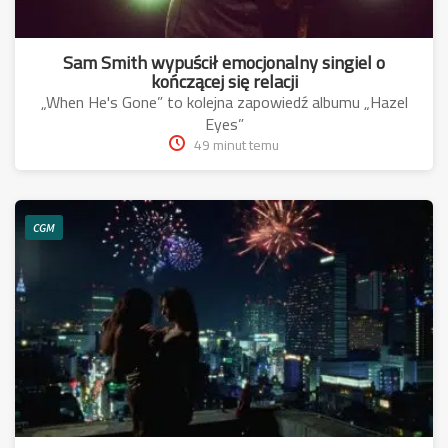
Sam Smith wypuścił emocjonalny singiel o
kończącej się relacji
„When He's Gone” to kolejna zapowiedź albumu „Hazel
Eyes”
49 minut temu
CGM