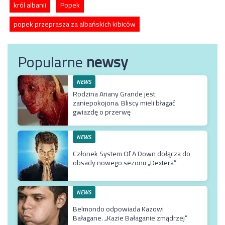
król albanii
Popek
popek przeprasza za albańskich kibiców
Popularne
newsy
NEWS
Rodzina Ariany Grande jest
zaniepokojona. Bliscy mieli błagać
gwiazdę o przerwę
NEWS
Członek System Of A Down dołącza do
obsady nowego sezonu „Dextera”
NEWS
Belmondo odpowiada Kazowi
Bałagane. „Kazie Bałaganie zmądrzej”