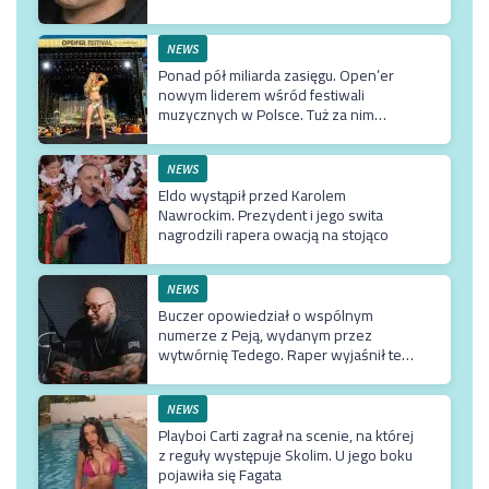
NEWS
Ponad pół miliarda zasięgu. Open’er
nowym liderem wśród festiwali
muzycznych w Polsce. Tuż za nim
Męskie Granie
NEWS
Eldo wystąpił przed Karolem
Nawrockim. Prezydent i jego swita
nagrodzili rapera owacją na stojąco
NEWS
Buczer opowiedział o wspólnym
numerze z Peją, wydanym przez
wytwórnię Tedego. Raper wyjaśnił też
dlaczego klip z Rychem zniknął z
kanału Wielkie Joł
NEWS
Playboi Carti zagrał na scenie, na której
z reguły występuje Skolim. U jego boku
pojawiła się Fagata