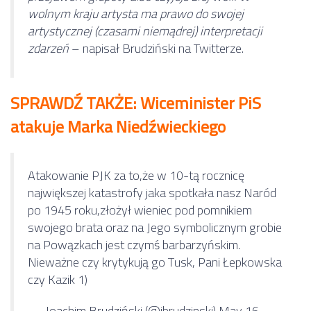
wolnym kraju artysta ma prawo do swojej
artystycznej (czasami niemądrej) interpretacji
zdarzeń
– napisał Brudziński na Twitterze.
SPRAWDŹ TAKŻE: Wiceminister PiS
atakuje Marka Niedźwieckiego
Atakowanie PJK za to,że w 10-tą rocznicę
największej katastrofy jaka spotkała nasz Naród
po 1945 roku,złożył wieniec pod pomnikiem
swojego brata oraz na Jego symbolicznym grobie
na Powązkach jest czymś barbarzyńskim.
Nieważne czy krytykują go Tusk, Pani Łepkowska
czy Kazik 1)
— Joachim Brudziński (@jbrudzinski)
May 16,