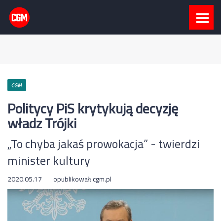
CGM
Politycy PiS krytykują decyzję
władz Trójki
„To chyba jakaś prowokacja” - twierdzi
minister kultury
2020.05.17
opublikował:
cgm.pl