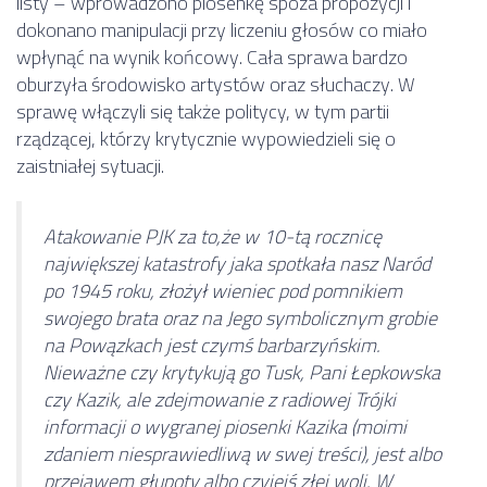
listy – wprowadzono piosenkę spoza propozycji i
dokonano manipulacji przy liczeniu głosów co miało
wpłynąć na wynik końcowy. Cała sprawa bardzo
oburzyła środowisko artystów oraz słuchaczy. W
sprawę włączyli się także politycy, w tym partii
rządzącej, którzy krytycznie wypowiedzieli się o
zaistniałej sytuacji.
Atakowanie PJK za to,że w 10-tą rocznicę
największej katastrofy jaka spotkała nasz Naród
po 1945 roku, złożył wieniec pod pomnikiem
swojego brata oraz na Jego symbolicznym grobie
na Powązkach jest czymś barbarzyńskim.
Nieważne czy krytykują go Tusk, Pani Łepkowska
czy Kazik, ale zdejmowanie z radiowej Trójki
informacji o wygranej piosenki Kazika (moimi
zdaniem niesprawiedliwą w swej treści), jest albo
przejawem głupoty albo czyjejś złej woli. W