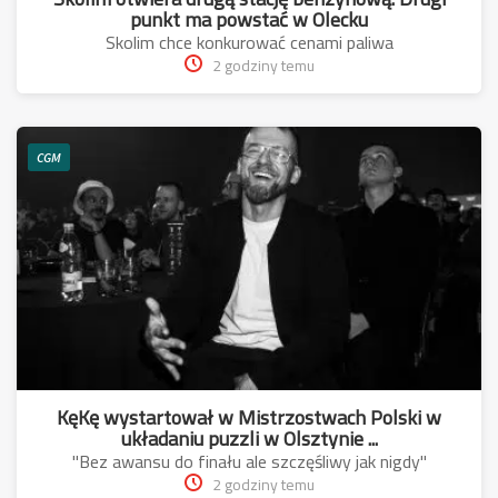
punkt ma powstać w Olecku
Skolim chce konkurować cenami paliwa
2 godziny temu
CGM
KęKę wystartował w Mistrzostwach Polski w
układaniu puzzli w Olsztynie ...
"Bez awansu do finału ale szczęśliwy jak nigdy"
2 godziny temu