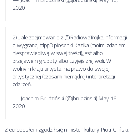
2020
2) .. ale zdejmowanie z
@RadiowaTrojka
informacji
o wygranej
#lpp3
piosenki Kazika (moimi zdaniem
niesprawiedliwą w swej treści),jest albo
przejawem głupoty albo czyjejś złej woli. W
wolnym kraju artysta ma prawo do swojej
artystycznej (czasami niemądrej) interpretacji
zdarzeń.
— Joachim Brudziński (@jbrudzinski)
May 16,
2020
Z europosłem zgodził się minister kultury Piotr Gliński.