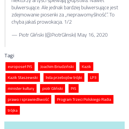
niektórzy artyści śpiewają głupstwa. Nawet
bulwersujące. Ale jednak bardziej bulwersujące jest
zdejmowanie piosenki za „nieprawomyślność”. To
chyba jakaś prowokacja. 1/2
— Piotr Gliński (@PiotrGlinski)
May 16, 2020
Tagi
europoseł PiS
Joachim Briudziński
Kazik
Kazik Staszewski
lista przebojów trójki
LP3
minister kultury
piotr Gliński
PiS
prawo i sprawiedliwość
Program Trzeci Polskiego Radia
trójka