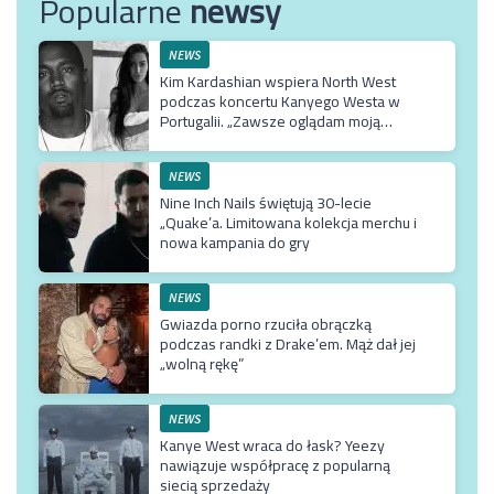
Popularne
newsy
NEWS
Kim Kardashian wspiera North West
podczas koncertu Kanyego Westa w
Portugalii. „Zawsze oglądam moją
Northie”
NEWS
Nine Inch Nails świętują 30-lecie
„Quake’a. Limitowana kolekcja merchu i
nowa kampania do gry
NEWS
Gwiazda porno rzuciła obrączką
podczas randki z Drake’em. Mąż dał jej
„wolną rękę”
NEWS
Kanye West wraca do łask? Yeezy
nawiązuje współpracę z popularną
siecią sprzedaży