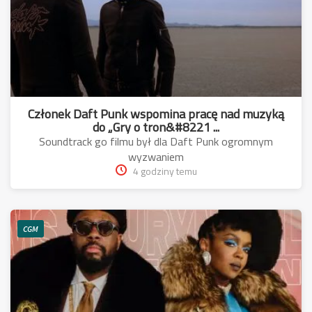
Członek Daft Punk wspomina pracę nad muzyką
do „Gry o tron&#8221 ...
Soundtrack go filmu był dla Daft Punk ogromnym
wyzwaniem
4 godziny temu
CGM