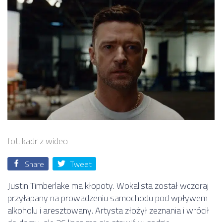
fot. kadr z wideo
Share
Tweet
Justin Timberlake ma kłopoty. Wokalista został wczoraj
przyłapany na prowadzeniu samochodu pod wpływem
alkoholu i aresztowany. Artysta złożył zeznania i wrócił