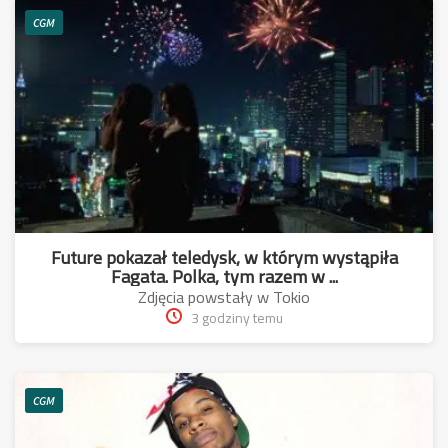
CGM
Future pokazał teledysk, w którym wystąpiła
Fagata. Polka, tym razem w ...
Zdjęcia powstały w Tokio
3 godziny temu
CGM