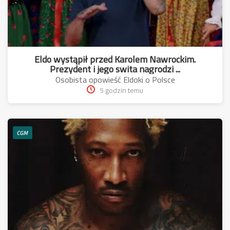
Eldo wystąpił przed Karolem Nawrockim.
Prezydent i jego swita nagrodzi ...
Osobista opowieść Eldoki o Polsce
5 godzin temu
CGM