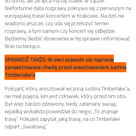
do domu, ale 26 lipca ma się stawić w sądzie.
Niefortunnie data rozprawy pokrywa się z pierwszym na
europejskiej trasie koncertem w Krakowie. Na dziś nie
wiadomo jeszcze, czy uda się przełożyć termin
rozprawy, a tym samym czy koncert się odbędzie.
Będziemy śledzić doniesienia w tej sprawie i informować
Was na bieżąco.
SPRAWDŹ TAKŻE: W sieci pojawiło się nagranie
zarejestrowane chwilę przed aresztowaniem Justina
Timberlake’a
Policjant, który aresztował wczoraj Justina Timberlake’a,
nie miał pojęcia, kim jest człowiek, który przed nim stoi.
Był więc bardzo zdziwiony, kiedy załamany swoją
wpadką wokalista powiedział do niego: „To zrujnuje
trasę”. Policjant zapytał, jaką trasę, na co Timberlake
odparł: „światową”.