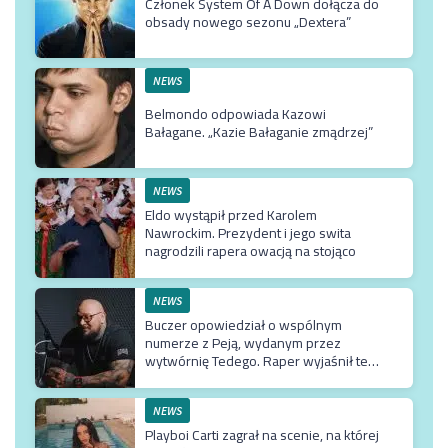
Członek System Of A Down dołącza do
obsady nowego sezonu „Dextera”
NEWS
Belmondo odpowiada Kazowi
Bałagane. „Kazie Bałaganie zmądrzej”
NEWS
Eldo wystąpił przed Karolem
Nawrockim. Prezydent i jego swita
nagrodzili rapera owacją na stojąco
NEWS
Buczer opowiedział o wspólnym
numerze z Peją, wydanym przez
wytwórnię Tedego. Raper wyjaśnił też
dlaczego klip z Rychem zniknął z
kanału Wielkie Joł
NEWS
Playboi Carti zagrał na scenie, na której