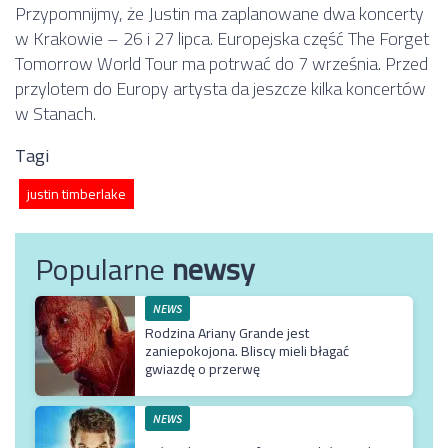
Przypomnijmy, że Justin ma zaplanowane dwa koncerty
w Krakowie – 26 i 27 lipca. Europejska część The Forget
Tomorrow World Tour ma potrwać do 7 września. Przed
przylotem do Europy artysta da jeszcze kilka koncertów
w Stanach.
Tagi
justin timberlake
Popularne
newsy
NEWS
Rodzina Ariany Grande jest
zaniepokojona. Bliscy mieli błagać
gwiazdę o przerwę
NEWS