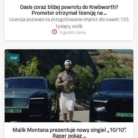
Oasis coraz bliżej powrotu do Knebworth?
Promotor otrzymał licencję na ...
Licencja pozwala na przygotowanie imprez dla nawet 125
tysięcy osób
5 godzin temu
CGM
Malik Montana prezentuje nowy singiel „10/10”.
Raper pokaz ...