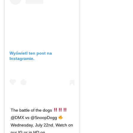
Wyświetl ten post na
Instagramie.
The battle of the dogs
@DMX vs @SnoopDogg
Wednesday, July 22nd. Watch on
our IG or in HD on