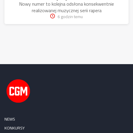
Nowy numer to kolejna odsłona konsekwentnie
realizowanej muzycznej serii rapera
6 godzin temu
NEWS
KONKURSY