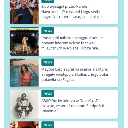
Eldo wystąpił przed Karolem
Nawrockim. Prezydent i jego swita
nagrodzili rapera owacją na stojąco
NEWS
Ponad pół miliarda zasięgu. Open’er
nowym liderem wśród festiwali
muzycznych w Polsce. Tuż za nim
Męskie Granie
NEWS
Playboi Carti zagrał na scenie, na której
z reguły występuje Skolim. U jego boku
pojawiła się Fagata
NEWS
A$AP Rocky uderza w Drake’a. „To
dziwne, że wciąż nie potrafi odpuścić
Rihannie”
NEWS