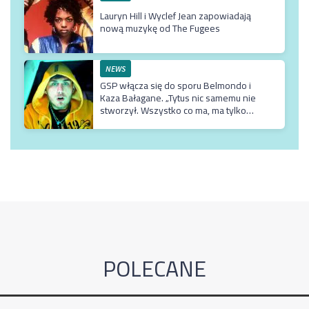
Lauryn Hill i Wyclef Jean zapowiadają
nową muzykę od The Fugees
NEWS
GSP włącza się do sporu Belmondo i
Kaza Bałagane. „Tytus nic samemu nie
stworzył. Wszystko co ma, ma tylko
dzięki matce, która jest usadowiona w
TVN-ie”
POLECANE