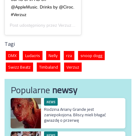
@AppleMusic. Drinks by @Ciroc.
#Verzuz
Post udostępniony przez
Verzuz
(@verzuztv)
Lip 14, 2020 o 8:1
Tagi
DMX
Ludacris
Nelly
rza
snoop dogg
Swizz Beatz
Timbaland
Verzuz
Popularne
newsy
NEWS
Rodzina Ariany Grande jest
zaniepokojona. Bliscy mieli błagać
gwiazdę o przerwę
NEWS