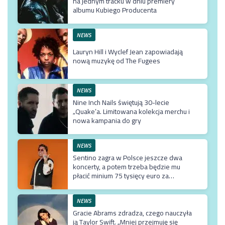
na jednym tracku w dniu premiery
albumu Kubiego Producenta
NEWS
Lauryn Hill i Wyclef Jean zapowiadają
nową muzykę od The Fugees
NEWS
Nine Inch Nails świętują 30-lecie
„Quake’a. Limitowana kolekcja merchu i
nowa kampania do gry
NEWS
Sentino zagra w Polsce jeszcze dwa
koncerty, a potem trzeba będzie mu
płacić minium 75 tysięcy euro za
przyjazd do kraju
NEWS
Gracie Abrams zdradza, czego nauczyła
ją Taylor Swift. „Mniej przejmuję się