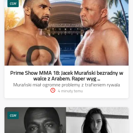
CGM
Prime Show MMA 18: Jacek Murański bezradny w
walce z Arabem. Raper wyg ...
Murański miał ogromne problemy z trafieniem rywala
4 minuty temu
CGM