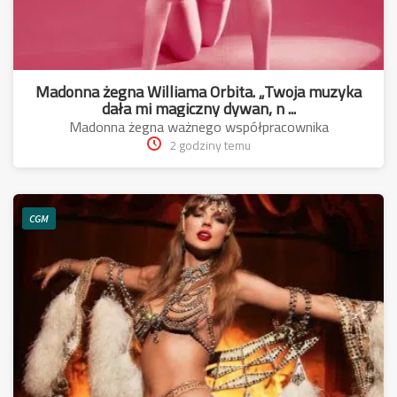
Madonna żegna Williama Orbita. „Twoja muzyka
dała mi magiczny dywan, n ...
Madonna żegna ważnego współpracownika
2 godziny temu
CGM