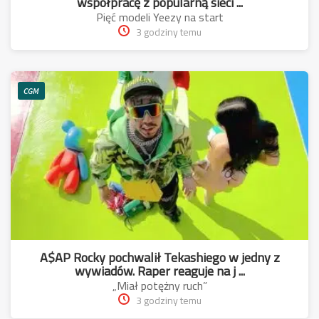
współpracę z popularną sieci ...
Pięć modeli Yeezy na start
3 godziny temu
CGM
A$AP Rocky pochwalił Tekashiego w jedny z
wywiadów. Raper reaguje na j ...
„Miał potężny ruch”
3 godziny temu