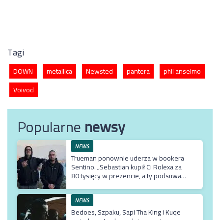
Tagi
DOWN
metallica
Newsted
pantera
phil anselmo
Voivod
Popularne
newsy
NEWS
Trueman ponownie uderza w bookera
Sentino. „Sebastian kupił Ci Rolexa za
80 tysięcy w prezencie, a ty podsuwasz
mu krzywe umowy”
NEWS
Bedoes, Szpaku, Sapi Tha King i Kuqe