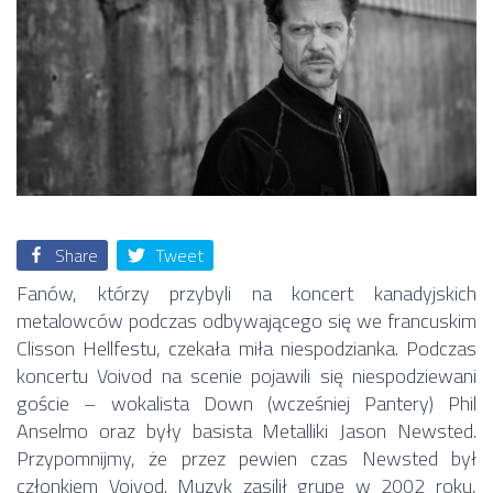
Share
Tweet
Fanów, którzy przybyli na koncert kanadyjskich
metalowców podczas odbywającego się we francuskim
Clisson Hellfestu, czekała miła niespodzianka. Podczas
koncertu Voivod na scenie pojawili się niespodziewani
goście – wokalista Down (wcześniej Pantery) Phil
Anselmo oraz były basista Metalliki Jason Newsted.
Przypomnijmy, że przez pewien czas Newsted był
członkiem Voivod. Muzyk zasilił grupę w 2002 roku,