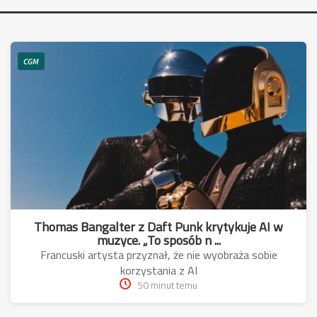
CGM
Thomas Bangalter z Daft Punk krytykuje AI w
muzyce. „To sposób n ...
Francuski artysta przyznał, że nie wyobraża sobie
korzystania z AI
50 minut temu