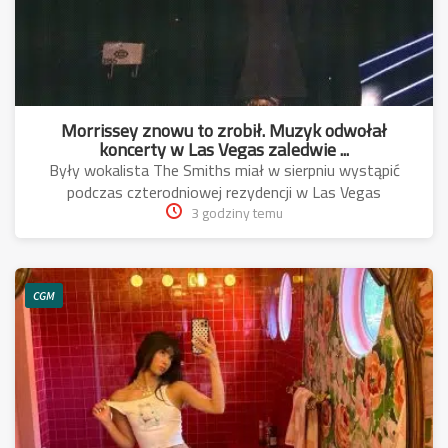
Morrissey znowu to zrobił. Muzyk odwołał
koncerty w Las Vegas zaledwie ...
Były wokalista The Smiths miał w sierpniu wystąpić
podczas czterodniowej rezydencji w Las Vegas
3 godziny temu
CGM