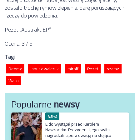
zostało trochę rymów zlepienia, parę poruszających
rzeczy do powiedzenia.
Pezet „Abstrakt EP”
Ocena: 3 / 5
Tagi
Deemz
janusz walczuk
miroff
Pezet
szamz
Waco
Popularne
newsy
NEWS
Eldo wystąpił przed Karolem
Nawrockim. Prezydent i jego swita
nagrodzili rapera owacją na stojąco