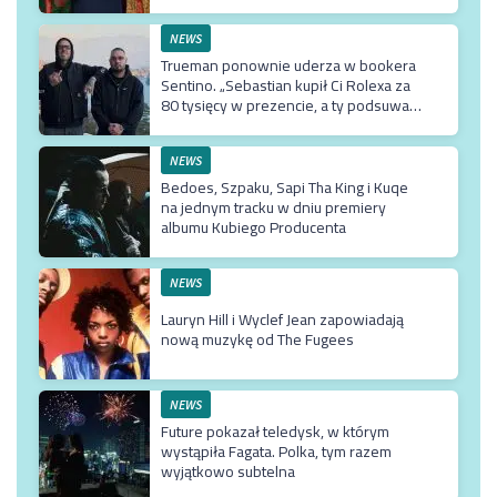
NEWS
Trueman ponownie uderza w bookera
Sentino. „Sebastian kupił Ci Rolexa za
80 tysięcy w prezencie, a ty podsuwasz
mu krzywe umowy”
NEWS
Bedoes, Szpaku, Sapi Tha King i Kuqe
na jednym tracku w dniu premiery
albumu Kubiego Producenta
NEWS
Lauryn Hill i Wyclef Jean zapowiadają
nową muzykę od The Fugees
NEWS
Future pokazał teledysk, w którym
wystąpiła Fagata. Polka, tym razem
wyjątkowo subtelna