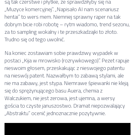
są tak czerstwe i płytkie, że sprawdziłyby się na
„Muzyce komercyjnej”. „Napisało AI nam scenariusz
hentai” to wers mem. Niemniej sprawny raper na tak
dobrym bicie robi robotę – rytm wiadomo, trend sezonu,
za to sampling wokalny i te przeszkadzajki to złoto.
Trudno się od tego uwolnić.
Na koniec zostawiam sobie prawdziwy wypadek w
postaci „Kija w mrowisko (rozrywkowego)”. Pezet rapuje
nieswoim głosem, przeskakując z nieswojego patentu
na nieswój patent. Nazwałbym to zabawą stylami, ale
nie ma zabawy, jest stypa. Niemrawe śpiewanki nie kleją
się do sprężynującego basu Auera, chemia z
Walczukiem, nie jest zerowa, jest ujemna, a wersy
gościa to czyste januszostwo. Dramat niepozwalający
„Abstraktu” ocenić jednoznacznie pozytywnie.