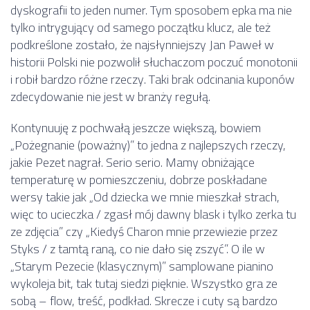
dyskografii to jeden numer. Tym sposobem epka ma nie
tylko intrygujący od samego początku klucz, ale też
podkreślone zostało, że najsłynniejszy Jan Paweł w
historii Polski nie pozwolił słuchaczom poczuć monotonii
i robił bardzo różne rzeczy. Taki brak odcinania kuponów
zdecydowanie nie jest w branży regułą.
Kontynuuję z pochwałą jeszcze większą, bowiem
„Pożegnanie (poważny)” to jedna z najlepszych rzeczy,
jakie Pezet nagrał. Serio serio. Mamy obniżające
temperaturę w pomieszczeniu, dobrze poskładane
wersy takie jak „Od dziecka we mnie mieszkał strach,
więc to ucieczka / zgasł mój dawny blask i tylko zerka tu
ze zdjęcia” czy „Kiedyś Charon mnie przewiezie przez
Styks / z tamtą raną, co nie dało się zszyć”. O ile w
„Starym Pezecie (klasycznym)” samplowane pianino
wykoleja bit, tak tutaj siedzi pięknie. Wszystko gra ze
sobą – flow, treść, podkład. Skrecze i cuty są bardzo