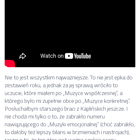
Nie to jest wszystkim najważniejsze. To nie jest epka do
zestawień roku, a jednak za jej sprawą wróciło to
uczucie, które miałem po „Muzyce współczesnej”, a
którego było mi zupełnie obce po „Muzyce konkretnej”.
Posłuchałbym starszego braci z Kaplińskich jeszcze. I
nie chodzi mi tylko o to, że zabrakło numeru
nawiązującego do „Muzyki emocjonalnej” (choć zabrakło,
to dałoby też lepszy bilans w brzmieniach i nastrojach),
raczej o to, że ten głos jest ważną częścią sceny,