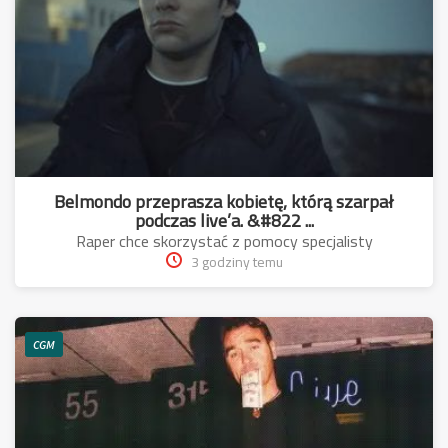
Belmondo przeprasza kobietę, którą szarpał
podczas live’a. &#822 ...
Raper chce skorzystać z pomocy specjalisty
3 godziny temu
CGM