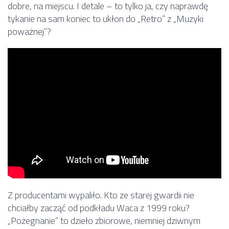
dobre, na miejscu. I detale – to tylko ja, czy naprawdę
tykanie na sam koniec to ukłon do „Retro” z „Muzyki
poważnej”?
Z producentami wypaliło. Kto ze starej gwardii nie
chciałby zacząć od podkładu Waca z 1999 roku?
„Pożegnanie” to dzieło zbiorowe, niemniej dziwnym