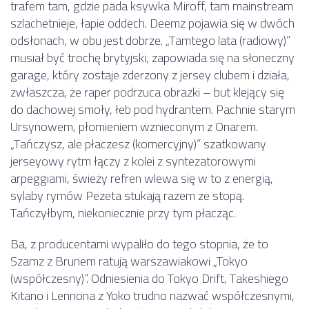
trafem tam, gdzie pada ksywka Miroff, tam mainstream
szlachetnieje, łapie oddech. Deemz pojawia się w dwóch
odsłonach, w obu jest dobrze. „Tamtego lata (radiowy)”
musiał być trochę brytyjski, zapowiada się na słoneczny
garage, który zostaje zderzony z jersey clubem i działa,
zwłaszcza, że raper podrzuca obrazki – but klejący się
do dachowej smoły, łeb pod hydrantem. Pachnie starym
Ursynowem, płomieniem wznieconym z Onarem.
„Tańczysz, ale płaczesz (komercyjny)” szatkowany
jerseyowy rytm łączy z kolei z syntezatorowymi
arpeggiami, świeży refren wlewa się w to z energią,
sylaby rymów Pezeta stukają razem ze stopą.
Tańczyłbym, niekoniecznie przy tym płacząc.
Ba, z producentami wypaliło do tego stopnia, że to
Szamz z Brunem ratują warszawiakowi „Tokyo
(współczesny)”. Odniesienia do Tokyo Drift, Takeshiego
Kitano i Lennona z Yoko trudno nazwać współczesnymi,