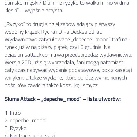
damsko-męski / Dla mnie ryzyko to walka mimo widma
klęski” – wyjaśnia artysta.
„Ryzyko” to drugi singiel zapowiadający pierwszy
wspólny krążek Rycha i DJ-a Decksa od lat.
Wydawnictwo zatytułowane „depeche_mood” trafi na
rynek już w najbliższy piątek, czyli 6 grudnia. Na
pejaslumsattack.com trwa przedsprzedaż wydawnictwa.
Wersja 2CD już się wyprzedała, fani mogą natomiast
cały czas nabywać wydanie podstawowe, box z kasetą i
winylem, a także wydanie, które oprócz wymienionych
nośników zawiera także koszulkę i smycz.
Slums Attack – „depeche_mood” – lista utworów:
1. Intro
2. depeche_mood
3. Ryzyko
4. Nie trać ducha walki