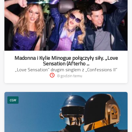
Madonna i Kylie Minogue połączyły siły. „Love
Sensation (Afterho ...
„Love Sensation” drugim singlem z „Confessions II”
8 godzin temu
CGM