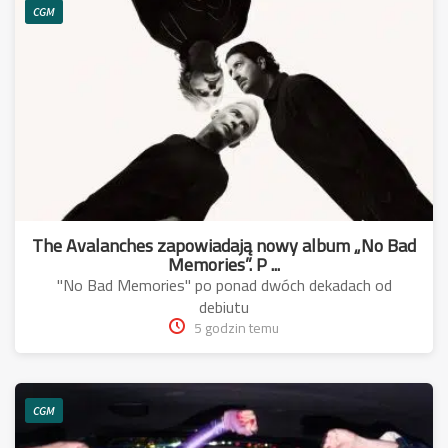
CGM
The Avalanches zapowiadają nowy album „No Bad
Memories”. P ...
"No Bad Memories" po ponad dwóch dekadach od
debiutu
5 godzin temu
CGM