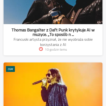
Thomas Bangalter z Daft Punk krytykuje AI w
muzyce. „To sposób n ...
Francuski artysta przyznał, że nie wyobraża sobie
korzystania z AI
10 godzin temu
CGM