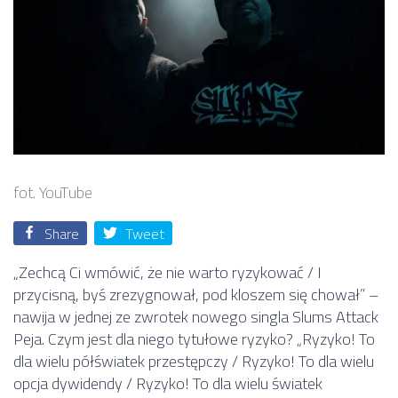
fot. YouTube
Share
Tweet
„Zechcą Ci wmówić, że nie warto ryzykować / I
przycisną, byś zrezygnował, pod kloszem się chował” –
nawija w jednej ze zwrotek nowego singla Slums Attack
Peja. Czym jest dla niego tytułowe ryzyko? „Ryzyko! To
dla wielu półświatek przestępczy / Ryzyko! To dla wielu
opcja dywidendy / Ryzyko! To dla wielu światek