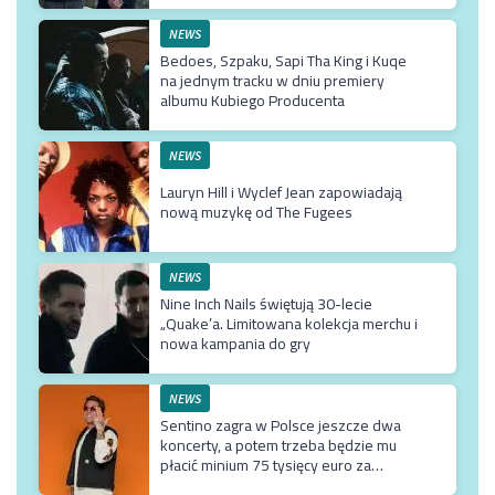
NEWS
Bedoes, Szpaku, Sapi Tha King i Kuqe
na jednym tracku w dniu premiery
albumu Kubiego Producenta
NEWS
Lauryn Hill i Wyclef Jean zapowiadają
nową muzykę od The Fugees
NEWS
Nine Inch Nails świętują 30-lecie
„Quake’a. Limitowana kolekcja merchu i
nowa kampania do gry
NEWS
Sentino zagra w Polsce jeszcze dwa
koncerty, a potem trzeba będzie mu
płacić minium 75 tysięcy euro za
przyjazd do kraju