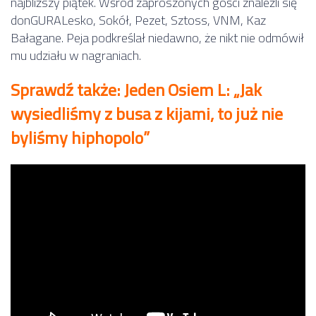
najbliższy piątek. Wśród zaproszonych gości znaleźli się
donGURALesko, Sokół, Pezet, Sztoss, VNM, Kaz
Bałagane. Peja podkreślał niedawno, że nikt nie odmówił
mu udziału w nagraniach.
Sprawdź także: Jeden Osiem L: „Jak
wysiedliśmy z busa z kijami, to już nie
byliśmy hiphopolo”