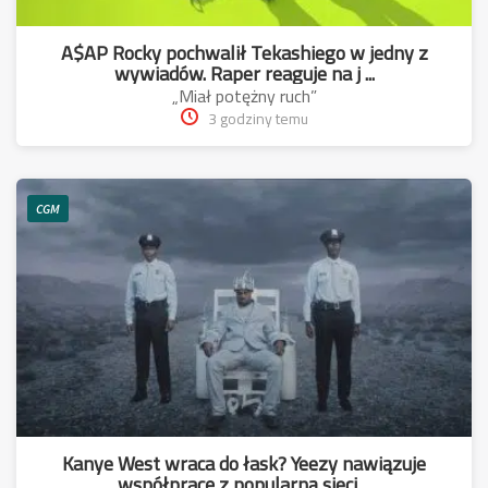
A$AP Rocky pochwalił Tekashiego w jedny z
wywiadów. Raper reaguje na j ...
„Miał potężny ruch”
3 godziny temu
CGM
Kanye West wraca do łask? Yeezy nawiązuje
współpracę z popularną sieci ...