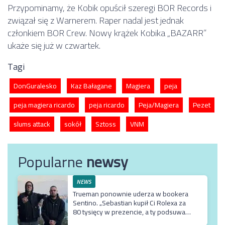
Przypominamy, że Kobik opuścił szeregi BOR Records i
związał się z Warnerem. Raper nadal jest jednak
członkiem BOR Crew. Nowy krążek Kobika „BAZARR”
ukaże się już w czwartek.
Tagi
DonGuralesko
Kaz Bałagane
Magiera
peja
peja magiera ricardo
peja ricardo
Peja/Magiera
Pezet
slums attack
sokół
Sztoss
VNM
Popularne
newsy
NEWS
Trueman ponownie uderza w bookera
Sentino. „Sebastian kupił Ci Rolexa za
80 tysięcy w prezencie, a ty podsuwasz
mu krzywe umowy”