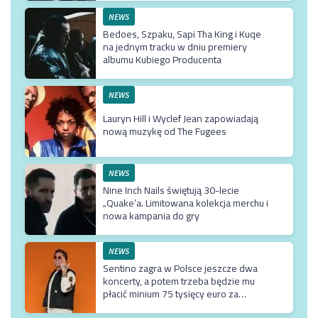
NEWS
Bedoes, Szpaku, Sapi Tha King i Kuqe
na jednym tracku w dniu premiery
albumu Kubiego Producenta
NEWS
Lauryn Hill i Wyclef Jean zapowiadają
nową muzykę od The Fugees
NEWS
Nine Inch Nails świętują 30-lecie
„Quake’a. Limitowana kolekcja merchu i
nowa kampania do gry
NEWS
Sentino zagra w Polsce jeszcze dwa
koncerty, a potem trzeba będzie mu
płacić minium 75 tysięcy euro za
przyjazd do kraju