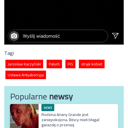
Tagi
Jarosław Kaczyński
Paluch
PiS
strajk kobiet
Ustawa Antyaborcyja
Popularne
newsy
NEWS
Rodzina Ariany Grande jest
zaniepokojona. Bliscy mieli błagać
gwiazdę o przerwę