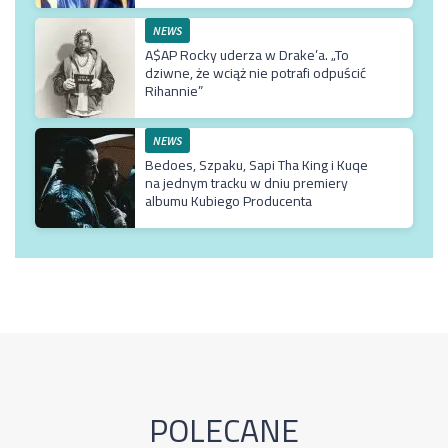
NEWS
A$AP Rocky uderza w Drake’a. „To
dziwne, że wciąż nie potrafi odpuścić
Rihannie”
NEWS
Bedoes, Szpaku, Sapi Tha King i Kuqe
na jednym tracku w dniu premiery
albumu Kubiego Producenta
POLECANE