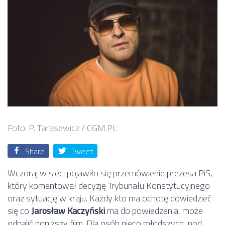
Foto: P. Tarasewicz / CGM.PL
Share
Tweet
Wczoraj w sieci pojawiło się przemówienie prezesa PiS,
który komentował decyzję Trybunału Konstytucyjnego
oraz sytuację w kraju. Każdy kto ma ochotę dowiedzieć
się co
Jarosław Kaczyński
ma do powiedzenia, może
odpalić poniższy film. Dla osób nieco młodszych, pod