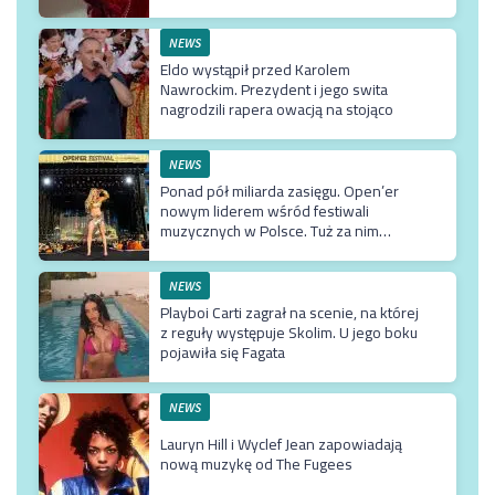
NEWS
Eldo wystąpił przed Karolem
Nawrockim. Prezydent i jego swita
nagrodzili rapera owacją na stojąco
NEWS
Ponad pół miliarda zasięgu. Open’er
nowym liderem wśród festiwali
muzycznych w Polsce. Tuż za nim
Męskie Granie
NEWS
Playboi Carti zagrał na scenie, na której
z reguły występuje Skolim. U jego boku
pojawiła się Fagata
NEWS
Lauryn Hill i Wyclef Jean zapowiadają
nową muzykę od The Fugees