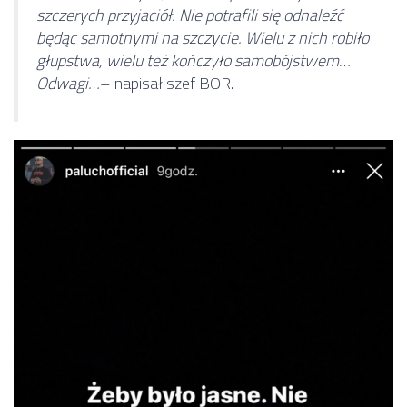
szczerych przyjaciół. Nie potrafili się odnaleźć
będąc samotnymi na szczycie. Wielu z nich robiło
głupstwa, wielu też kończyło samobójstwem…
Odwagi…
– napisał szef BOR.