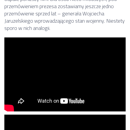
przemówieniem prezesa zostawiamy jeszcze jedno
przemówienie sprzed lat – generała Wojciecha
Jaruzelskiego wprowadzającego stan wojenny. Niestety
sporo w nich analogii.