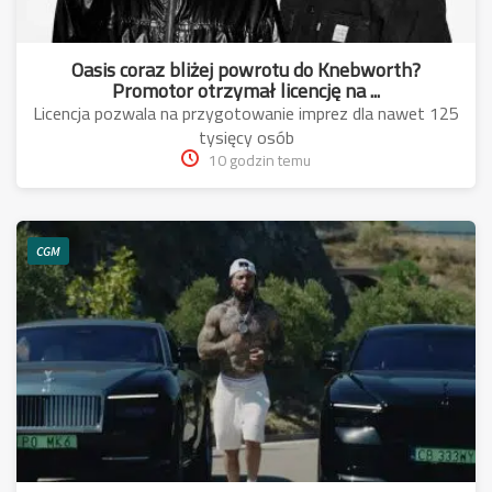
Oasis coraz bliżej powrotu do Knebworth?
Promotor otrzymał licencję na ...
Licencja pozwala na przygotowanie imprez dla nawet 125
tysięcy osób
10 godzin temu
CGM