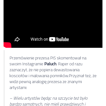
Przemówienie prezesa PiS skomentował na
swoim Instagramie
Paluch
. Raper od razu
zaznaczył, że nie popiera dewastowania
kosciołów i malowania pomników.Przyznał też, że
widzi pewną analogię prezesa ze znanymi
artystami:
– Wielu artystów będąc na szczycie też było
bardzo samotnych, nie mieli prawdziwych i