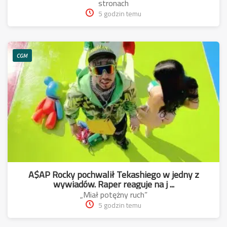
stronach
5 godzin temu
CGM
A$AP Rocky pochwalił Tekashiego w jedny z
wywiadów. Raper reaguje na j ...
„Miał potężny ruch”
5 godzin temu