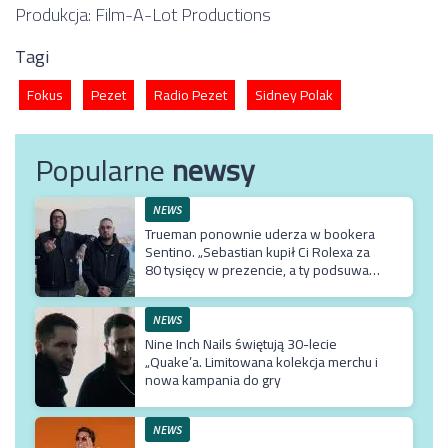
Produkcja: Film-A-Lot Productions
Tagi
Fokus
Pezet
Radio Pezet
Sidney Polak
Popularne
newsy
NEWS
Trueman ponownie uderza w bookera
Sentino. „Sebastian kupił Ci Rolexa za
80 tysięcy w prezencie, a ty podsuwasz
mu krzywe umowy”
NEWS
Nine Inch Nails świętują 30-lecie
„Quake’a. Limitowana kolekcja merchu i
nowa kampania do gry
NEWS