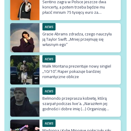
Sentino zagra w Polsce jeszcze dwa
koncerty, a potem trzeba będzie mu
płacić minium 75 tysięcy euro za
przyjazd do kraju
NEWS
Gracie Abrams zdradza, czego nauczyła
ją Taylor Swift. „Mniej przejmuję się
własnym ego”
NEWS
Malik Montana prezentuje nowy singiel
„10/10”. Raper pokazuje bardziej
romantyczne oblicze
NEWS
Belmondo przeprasza kobietę, którą
szarpał podczas live’a. „Naraziłem jej
godności i dobre imię (…) Organizuję
terapię u najlepszego możliwego
specjalisty”
NEWS
Madonna i Kylie Minogue połączyły siły.