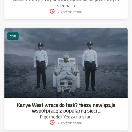
stronach
7 godzin temu
CGM
Kanye West wraca do łask? Yeezy nawiązuje
współpracę z popularną sieci ...
Pięć modeli Yeezy na start
7 godzin temu