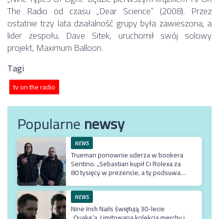
The Radio od czasu „Dear Science” (2008). Przez
ostatnie trzy lata działalność grupy była zawieszona, a
lider zespołu, Dave Sitek, uruchomił swój solowy
projekt, Maximum Balloon.
Tagi
tv on the radio
Popularne
newsy
NEWS
Trueman ponownie uderza w bookera
Sentino. „Sebastian kupił Ci Rolexa za
80 tysięcy w prezencie, a ty podsuwasz
mu krzywe umowy”
NEWS
Nine Inch Nails świętują 30-lecie
„Quake’a. Limitowana kolekcja merchu i