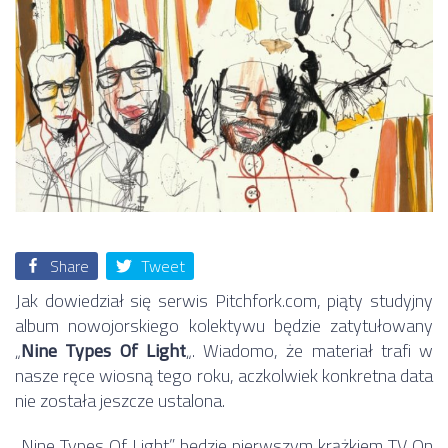
Share
Tweet
Jak dowiedział się serwis Pitchfork.com, piąty studyjny
album nowojorskiego kolektywu będzie zatytułowany
„
Nine Types Of Light
„. Wiadomo, że materiał trafi w
nasze ręce wiosną tego roku, aczkolwiek konkretna data
nie została jeszcze ustalona.
„Nine Types Of Light” będzie pierwszym krążkiem TV On