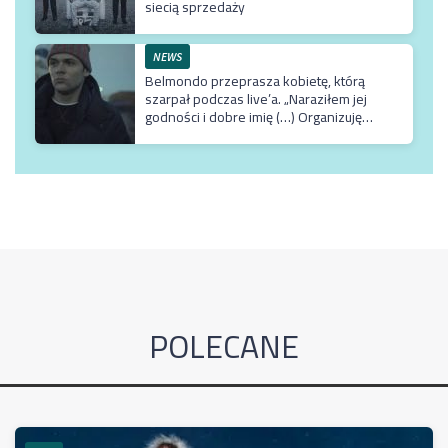
siecią sprzedaży
NEWS
Belmondo przeprasza kobietę, którą
szarpał podczas live’a. „Naraziłem jej
godności i dobre imię (…) Organizuję
terapię u najlepszego możliwego
specjalisty”
POLECANE