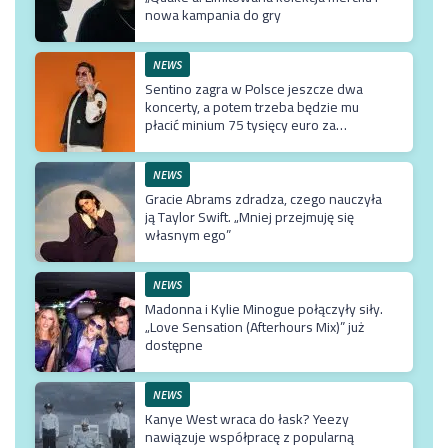
nowa kampania do gry
NEWS
Sentino zagra w Polsce jeszcze dwa
koncerty, a potem trzeba będzie mu
płacić minium 75 tysięcy euro za
przyjazd do kraju
NEWS
Gracie Abrams zdradza, czego nauczyła
ją Taylor Swift. „Mniej przejmuję się
własnym ego”
NEWS
Madonna i Kylie Minogue połączyły siły.
„Love Sensation (Afterhours Mix)” już
dostępne
NEWS
Kanye West wraca do łask? Yeezy
nawiązuje współpracę z popularną