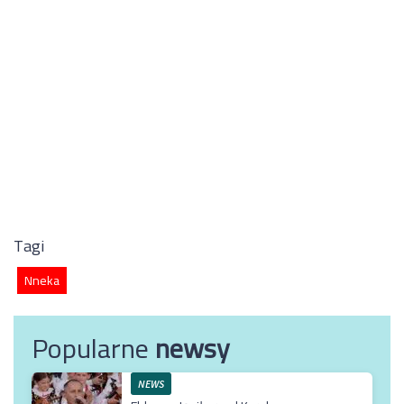
Tagi
Nneka
Popularne
newsy
NEWS