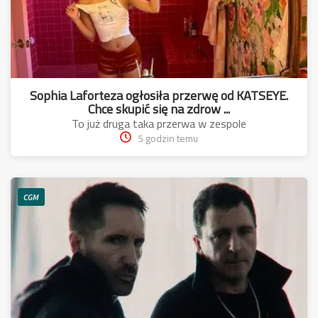
Sophia Laforteza ogłosiła przerwę od KATSEYE.
Chce skupić się na zdrow ...
To już druga taka przerwa w zespole
5 godzin temu
CGM