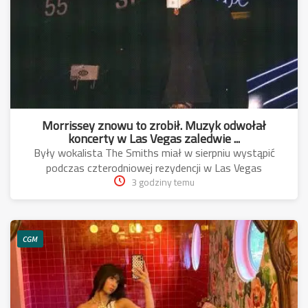
Morrissey znowu to zrobił. Muzyk odwołał
koncerty w Las Vegas zaledwie ...
Były wokalista The Smiths miał w sierpniu wystąpić
podczas czterodniowej rezydencji w Las Vegas
3 godziny temu
CGM