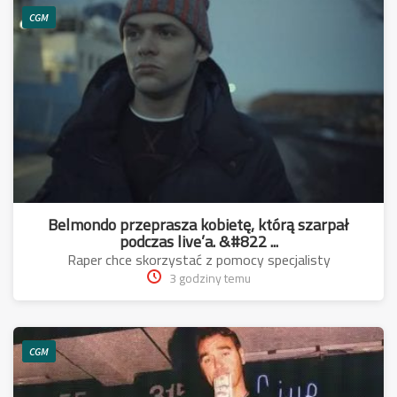
CGM
Belmondo przeprasza kobietę, którą szarpał
podczas live’a. &#822 ...
Raper chce skorzystać z pomocy specjalisty
3 godziny temu
CGM