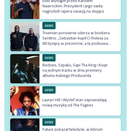
Eldo wystąpił przed Karolem
Nawrockim. Prezydent i jego swita
nagrodzili rapera owacją na stojąco
NEWS
Trueman ponownie uderza w bookera
Sentino. „Sebastian kupił Ci Rolexa za
80 tysięcy w prezencie, a ty podsuwasz
mu krzywe umowy”
NEWS
Bedoes, Szpaku, Sapi Tha King i Kuqe
na jednym tracku w dniu premiery
albumu Kubiego Producenta
NEWS
Lauryn Hill i Wyclef Jean zapowiadają
nową muzykę od The Fugees
NEWS
Future pokazał teledysk, w którym