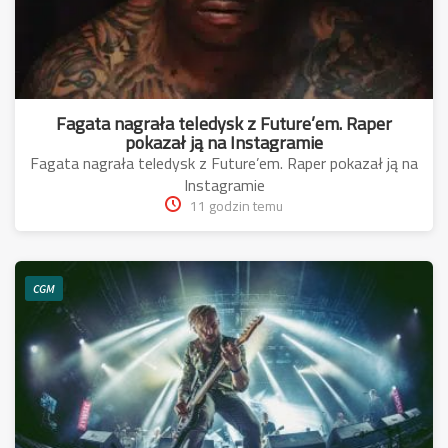
Fagata nagrała teledysk z Future’em. Raper
pokazał ją na Instagramie
Fagata nagrała teledysk z Future’em. Raper pokazał ją na
Instagramie
11 godzin temu
CGM