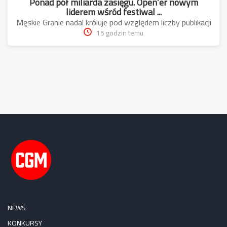
Ponad pół miliarda zasięgu. Open’er nowym
liderem wśród festiwal ...
Męskie Granie nadal króluje pod względem liczby publikacji
15 godzin temu
NEWS
KONKURSY