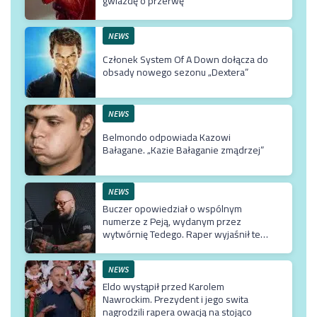
gwiazdę o przerwę
NEWS
Członek System Of A Down dołącza do
obsady nowego sezonu „Dextera”
NEWS
Belmondo odpowiada Kazowi
Bałagane. „Kazie Bałaganie zmądrzej”
NEWS
Buczer opowiedział o wspólnym
numerze z Peją, wydanym przez
wytwórnię Tedego. Raper wyjaśnił też
dlaczego klip z Rychem zniknął z
kanału Wielkie Joł
NEWS
Eldo wystąpił przed Karolem
Nawrockim. Prezydent i jego swita
nagrodzili rapera owacją na stojąco