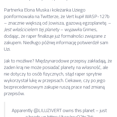
Partnerka Elona Muska i koleżanka Uziego
poinformowała na Twitterze, że Vert kupił WASP-127b
– znacznie większą od Jowisza, gazową egzoplanetę. –
Jest właścicielem tej planety
– wyjawiła Grimes,
dodając, że raper finalizuje już formalności związane z
zakupem. Niedługo później informację potwierdził sam
Uzi.
Jak to możliwe? Międzynarodowe przepisy zakładają, że
żaden kraj nie może posiadać planety na własność, ale
nie dotyczy to osób fizycznych, stąd raper sprytnie
wykorzystał lukę w przepisach. Ciekawe, czy po jego
bezprecedensowym zakupie ruszą prace nad zmianą
przepisów.
Apparently
@LILUZIVERT
owns this planet – just
a heads up
https://t.co/rcyQ2ts7Hj