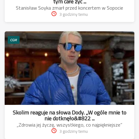
tym całe życ ...
Stanisław Soyka zmarł przed koncertem w Sopocie
3 godziny temu
CGM
Skolim reaguje na słowa Dody. „W ogóle mnie to
nie dotknęło&#822 ...
„Zdrowia jej życzę, wszystkiego, co najpiękniejsze”
3 godziny temu