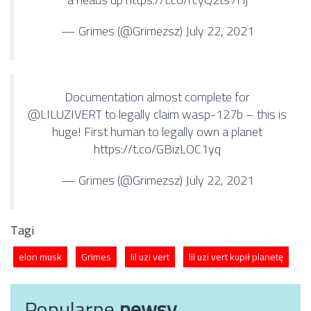
— Grimes (@Grimezsz)
July 22, 2021
Documentation almost complete for
@LILUZIVERT
to legally claim wasp-127b – this is
huge! First human to legally own a planet
https://t.co/GBizLOC1yq
— Grimes (@Grimezsz)
July 22, 2021
Tagi
elon musk
Grimes
lil uzi vert
lil uzi vert kupił planetę
Popularne
newsy