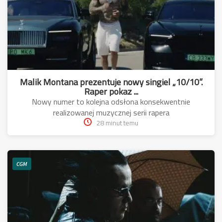
Malik Montana prezentuje nowy singiel „10/10”.
Raper pokaz ...
Nowy numer to kolejna odsłona konsekwentnie
realizowanej muzycznej serii rapera
28 minut temu
CGM