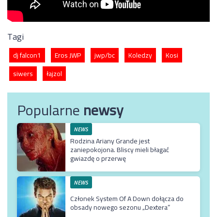
Tagi
dj falcon1
Eros JWP
jwp/bc
Koledzy
Kosi
siwers
łajzol
Popularne
newsy
NEWS
Rodzina Ariany Grande jest
zaniepokojona. Bliscy mieli błagać
gwiazdę o przerwę
NEWS
Członek System Of A Down dołącza do
obsady nowego sezonu „Dextera”