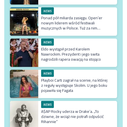
NEWS
Ponad pół miliarda zasięgu. Open’er
nowym liderem wśród festiwali
muzycznych w Polsce. Tuż za nim
Męskie Granie
NEWS
Eldo wystąpił przed Karolem
Nawrockim. Prezydent i jego swita
nagrodzili rapera owacją na stojąco
NEWS
Playboi Carti zagrał na scenie, na której
z reguły występuje Skolim. U jego boku
pojawiła się Fagata
NEWS
A$AP Rocky uderza w Drake’a. „To
dziwne, że wciąż nie potrafi odpuścić
Rihannie”