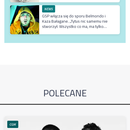
NEWS
GSP włącza się do sporu Belmondo i
Kaza Bałagane. „Tytus nic samemu nie
stworzył. Wszystko co ma, ma tylko
dzięki matce, która jest usadowiona w
TVN-ie”
POLECANE
CGM