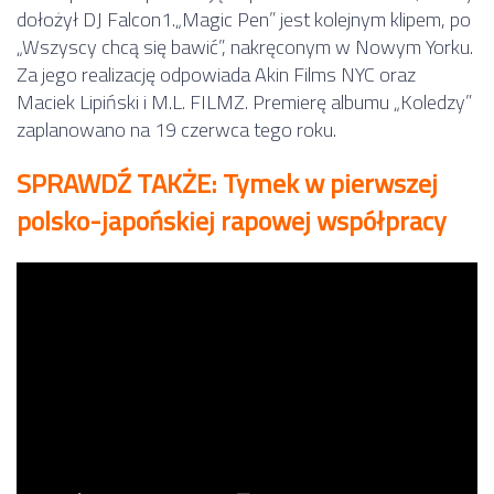
dołożył DJ Falcon1.„Magic Pen” jest kolejnym klipem, po
„Wszyscy chcą się bawić”, nakręconym w Nowym Yorku.
Za jego realizację odpowiada Akin Films NYC oraz
Maciek Lipiński i M.L. FILMZ. Premierę albumu „Koledzy”
zaplanowano na 19 czerwca tego roku.
SPRAWDŹ TAKŻE: Tymek w pierwszej
polsko-japońskiej rapowej współpracy