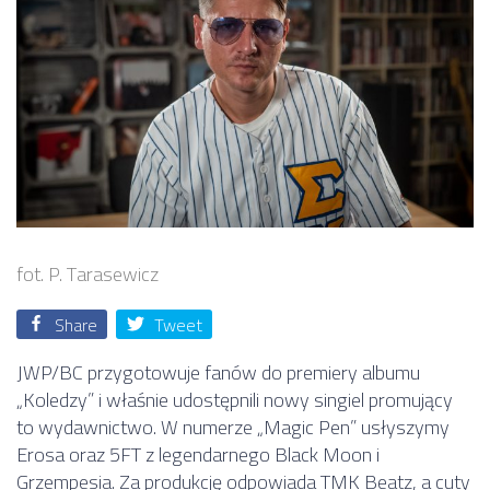
fot. P. Tarasewicz
Share
Tweet
JWP/BC przygotowuje fanów do premiery albumu
„Koledzy” i właśnie udostępnili nowy singiel promujący
to wydawnictwo. W numerze „Magic Pen” usłyszymy
Erosa oraz 5FT z legendarnego Black Moon i
Grzempesia. Za produkcję odpowiada TMK Beatz, a cuty