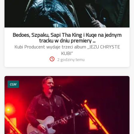
Bedoes, Szpaku, Sapi Tha King i Kuqe na jednym
tracku w dniu premiery ...
Kubi Producent wydaje trzeci album „JEZU CHRYSTE
KUBI”
2 godziny temu
CGM