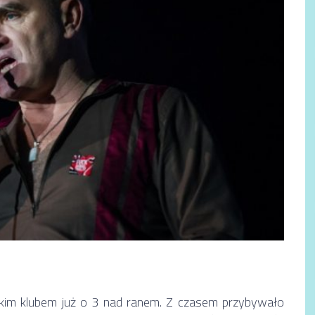
skim klubem już o 3 nad ranem. Z czasem przybywało