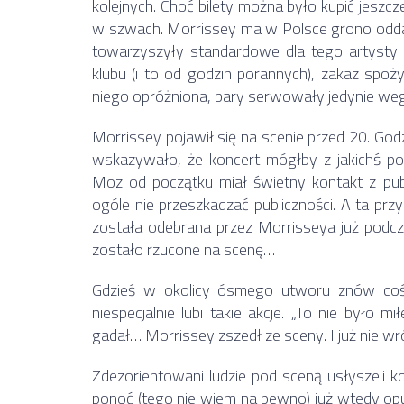
kolejnych. Choć bilety można było kupić jeszcze
w szwach. Morrissey ma w Polsce grono odda
towarzyszyły standardowe dla tego artysty r
klubu (i to od godzin porannych), zakaz spo
niego opróżniona, bary serwowały jedynie wega
Morrissey pojawił się na scenie przed 20. Godz
wskazywało, że koncert mógłby z jakichś p
Moz od początku miał świetny kontakt z publ
ogóle nie przeszkadzać publiczności. A ta prz
została odebrana przez Morrisseya już pod
zostało rzucone na scenę…
Gdzieś w okolicy ósmego utworu znów coś 
niespecjalnie lubi takie akcje. „To nie było mi
gadał… Morrissey zszedł ze sceny. I już nie wró
Zdezorientowani ludzie pod sceną usłyszeli ko
ponoć (tego nie wiem na pewno) już wtedy opusz