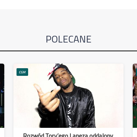
POLECANE
CGM
Rozwód Tory’ego Laneza oddalony.