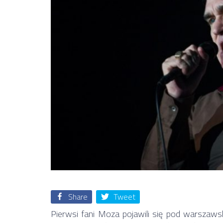
Share
Tweet
Pierwsi fani Moza pojawili się pod warszaw