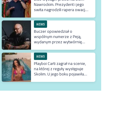
Nawrockim. Prezydent i jego
swita nagrodzili rapera owacją
na stojąco
NEWS
Buczer opowiedział o
wspólnym numerze z Peją,
wydanym przez wytwórnię
Tedego. Raper wyjaśnił też
dlaczego klip z Rychem zniknął
z kanału Wielkie Joł
NEWS
Playboi Carti zagrał na scenie,
na której z reguły występuje
Skolim. U jego boku pojawiła
się Fagata