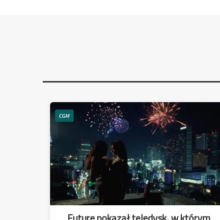
CGM
Future pokazał teledysk, w którym