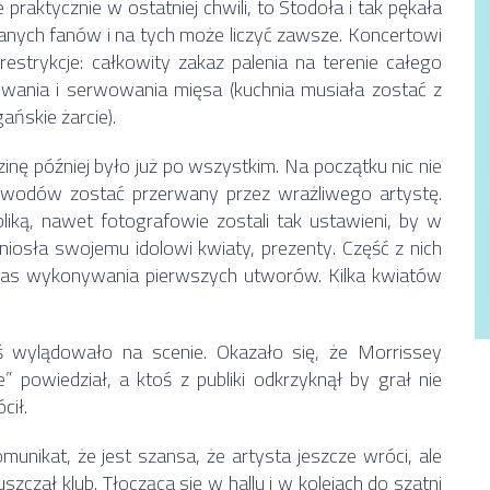
 praktycznie w ostatniej chwili, to Stodoła i tak pękała
nych fanów i na tych może liczyć zawsze. Koncertowi
estrykcje: całkowity zakaz palenia na terenie całego
żywania i serwowania mięsa (kuchnia musiała zostać z
ńskie żarcie).
inę później było już po wszystkim. Na początku nic nie
owodów zostać przerwany przez wrażliwego artystę.
iką, nawet fotografowie zostali tak ustawieni, by w
yniosła swojemu idolowi kwiaty, prezenty. Część z nich
czas wykonywania pierwszych utworów. Kilka kwiatów
wylądowało na scenie. Okazało się, że Morrissey
łe” powiedział, a ktoś z publiki odkrzyknął by grał nie
cił.
munikat, że jest szansa, że artysta jeszcze wróci, ale
czał klub. Tłocząca się w hallu i w kolejach do szatni