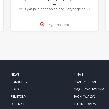
...
Muzyka jako sposób na popularyzację nauki
17 godzin temu
NEWS
1 NA 1
KONKURSY
PRZESŁUCHANIE
FOTO
NAJGORSZE PYTANIA
FELIETONY
JAK K**WA ŻYĆ
RECENZJE
THE INTERVIEW