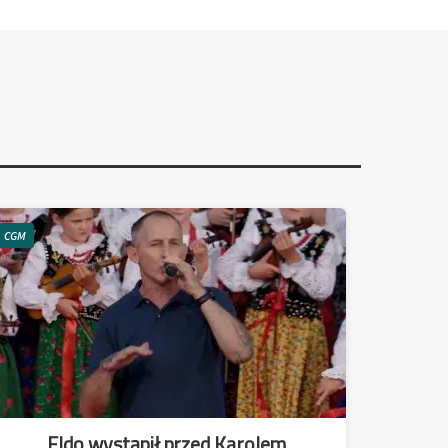
CGM
Eldo wystąpił przed Karolem