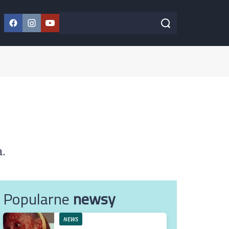
Facebook
Instagram
YouTube
Szukaj w serwisie
Szukaj
.
Popularne
newsy
NEWS