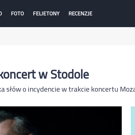
O
FOTO
FELIETONY
RECENZJE
koncert w Stodole
lka słów o incydencie w trakcie koncertu Moza