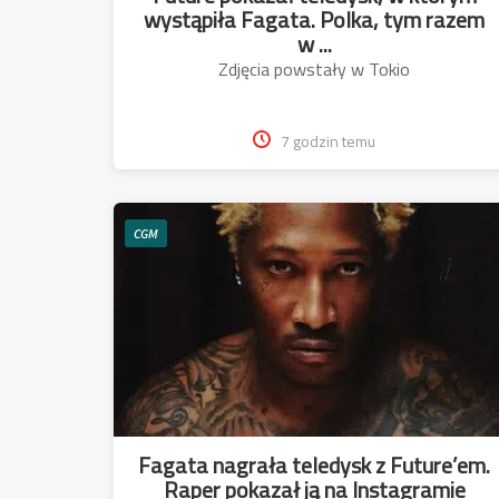
wystąpiła Fagata. Polka, tym razem
w ...
Zdjęcia powstały w Tokio
7 godzin temu
CGM
Fagata nagrała teledysk z Future’em.
Raper pokazał ją na Instagramie