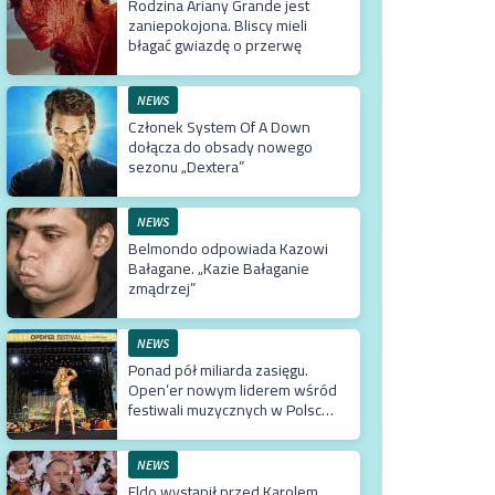
Rodzina Ariany Grande jest
zaniepokojona. Bliscy mieli
błagać gwiazdę o przerwę
NEWS
Członek System Of A Down
dołącza do obsady nowego
sezonu „Dextera”
NEWS
Belmondo odpowiada Kazowi
Bałagane. „Kazie Bałaganie
zmądrzej”
NEWS
Ponad pół miliarda zasięgu.
Open’er nowym liderem wśród
festiwali muzycznych w Polsce.
Tuż za nim Męskie Granie
NEWS
Eldo wystąpił przed Karolem