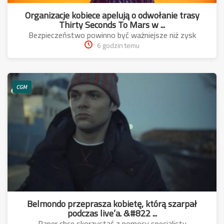
Organizacje kobiece apelują o odwołanie trasy
Thirty Seconds To Mars w ...
Bezpieczeństwo powinno być ważniejsze niż zysk
6 godzin temu
CGM
Belmondo przeprasza kobietę, którą szarpał
podczas live’a. &#822 ...
Raper chce skorzystać z pomocy specjalisty