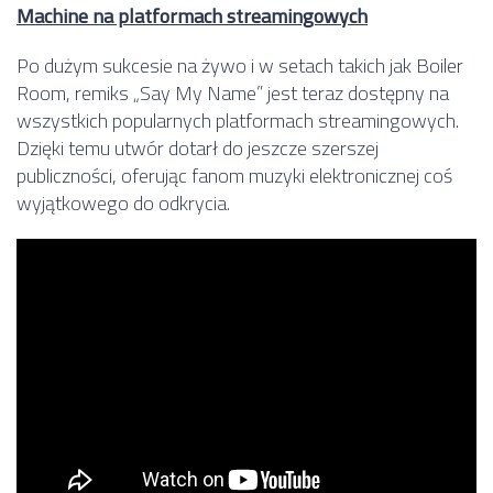
Machine na platformach streamingowych
Po dużym sukcesie na żywo i w setach takich jak Boiler
Room, remiks „Say My Name” jest teraz dostępny na
wszystkich popularnych platformach streamingowych.
Dzięki temu utwór dotarł do jeszcze szerszej
publiczności, oferując fanom muzyki elektronicznej coś
wyjątkowego do odkrycia.