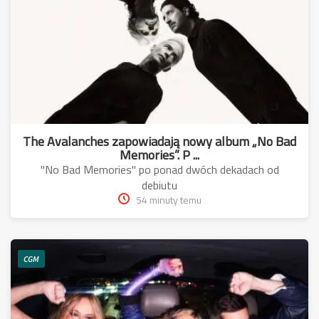
The Avalanches zapowiadają nowy album „No Bad
Memories”. P ...
"No Bad Memories" po ponad dwóch dekadach od
debiutu
54 minuty temu
CGM