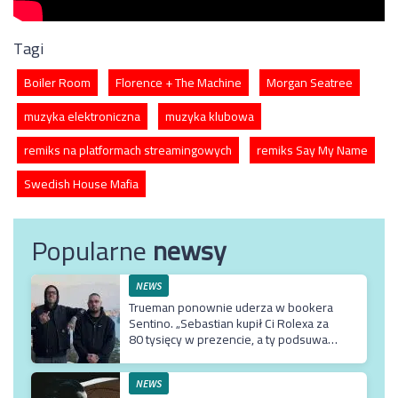
Tagi
Boiler Room
Florence + The Machine
Morgan Seatree
muzyka elektroniczna
muzyka klubowa
remiks na platformach streamingowych
remiks Say My Name
Swedish House Mafia
Popularne
newsy
NEWS
Trueman ponownie uderza w bookera
Sentino. „Sebastian kupił Ci Rolexa za
80 tysięcy w prezencie, a ty podsuwasz
mu krzywe umowy”
NEWS