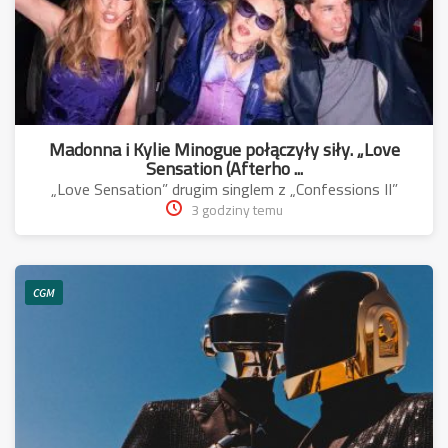
Madonna i Kylie Minogue połączyły siły. „Love
Sensation (Afterho ...
„Love Sensation” drugim singlem z „Confessions II”
3 godziny temu
CGM