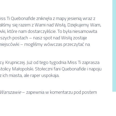
s Ti Quebonafide zniknęła z mapy jesienią wraz z
liśmy się razem z Wami nad Wisłą. Dziękujemy Wam,
́wki, które nam dostarczyliście. To była niesamowita
jszych postach – nasz spot nad Wisłą zostaje
e miejscówki – mogliśmy wówczas przeczytać na
icy Krupniczej. Już od tego tygodnia Miss Ti zaprasza
stolicy Małopolski. Stołeczni fani Quebonafide i napoju
 ich miasta, ale raper uspokaja.
 Warszawie
– zapewnia w komentarzu pod postem