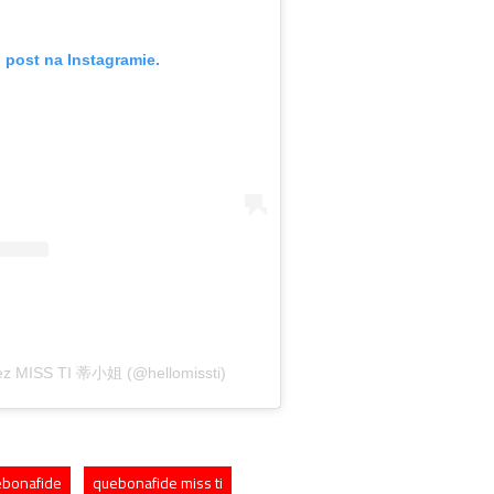
 post na Instagramie.
zez MISS TI 蒂小姐 (@hellomissti)
bonafide
quebonafide miss ti