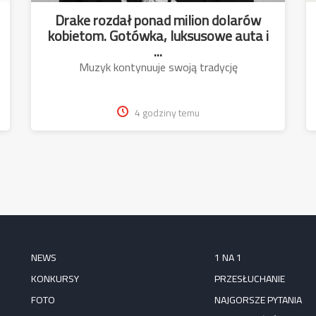
Drake rozdał ponad milion dolarów
kobietom. Gotówka, luksusowe auta i
...
Muzyk kontynuuje swoją tradycję
4 godziny temu
NEWS
1 NA 1
KONKURSY
PRZESŁUCHANIE
FOTO
NAJGORSZE PYTANIA