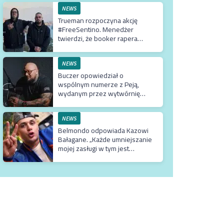
NEWS
Trueman rozpoczyna akcję
#FreeSentino. Menedżer
twierdzi, że booker rapera
działa na jego szkodę
NEWS
Buczer opowiedział o
wspólnym numerze z Peją,
wydanym przez wytwórnię
Tedego. Raper wyjaśnił też
dlaczego klip z Rychem zniknął
z kanału Wielkie Joł
NEWS
Belmondo odpowiada Kazowi
Bałagane. „Każde umniejszanie
mojej zasługi w tym jest
absolutną bezczelnością i
wprowadzaniem w błąd
dosłownie milionów
odbiorców”