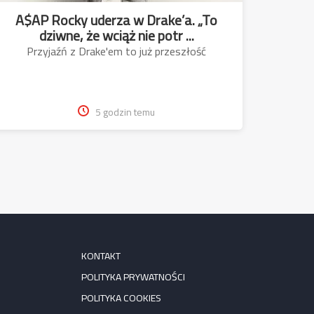
A$AP Rocky uderza w Drake’a. „To
dziwne, że wciąż nie potr ...
Przyjaźń z Drake'em to już przeszłość
5 godzin temu
KONTAKT
POLITYKA PRYWATNOŚCI
POLITYKA COOKIES