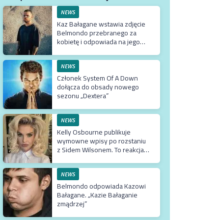
NEWS
Kaz Bałagane wstawia zdjęcie
Belmondo przebranego za
kobietę i odpowiada na jego
słowa
NEWS
Członek System Of A Down
dołącza do obsady nowego
sezonu „Dextera”
NEWS
Kelly Osbourne publikuje
wymowne wpisy po rozstaniu
z Sidem Wilsonem. To reakcja
na jego odejście ze Slipknot?
NEWS
Belmondo odpowiada Kazowi
Bałagane. „Kazie Bałaganie
zmądrzej”