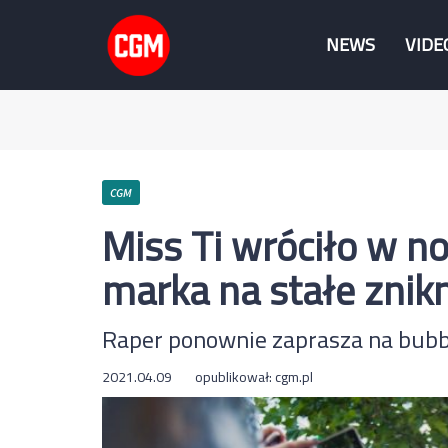
NEWS
VIDE
CGM
Miss Ti wróciło w n
marka na stałe zni
Raper ponownie zaprasza na bubbl
2021.04.09
opublikował:
cgm.pl