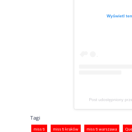
Wyświetl ten
Post udostępniony pr
Tagi
miss ti
miss ti kraków
miss ti warszawa
Que