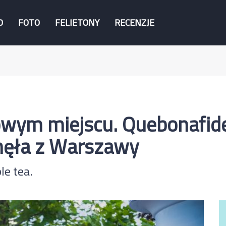
O
FOTO
FELIETONY
RECENZJE
owym miejscu. Quebonafide
knęła z Warszawy
e tea.