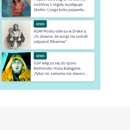
na której z reguły występuje
Skolim. U jego boku pojawiła
się Fagata
NEWS
A$AP Rocky uderza w Drake’a.
„To dziwne, że wciąż nie potrafi
odpuścić Rihannie”
NEWS
GSP włącza się do sporu
Belmondo i Kaza Bałagane.
„Tytus nic samemu nie stworzył.
Wszystko co ma, ma tylko
dzięki matce, która jest
usadowiona w TVN-ie”