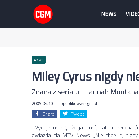
NEWS
VIDE
NEWS
Miley Cyrus nigdy ni
Znana z serialu "Hannah Montana"
2009.04.13
opublikował:
cgm.pl
Share
Tweet
„Wydaje mi się, że ja i mój tata nasłuchali
gwiazda dla MTV News. „Nie chcę jej nigdy