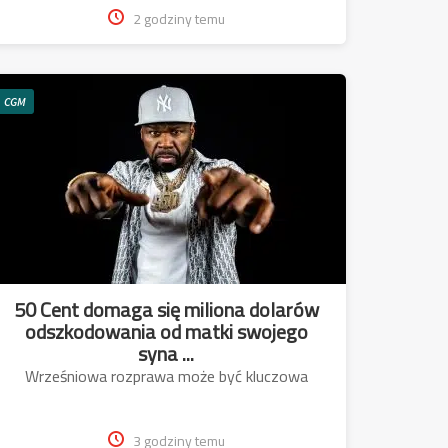
2 godziny temu
CGM
50 Cent domaga się miliona dolarów
odszkodowania od matki swojego
syna ...
Wrześniowa rozprawa może być kluczowa
3 godziny temu