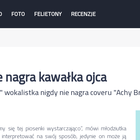
O
FOTO
FELIETONY
RECENZJE
e nagra kawałka ojca
 wokalistka nigdy nie nagra coveru "Achy Br
śmy się tej piosenki wystarczająco”, mówi młodziutka
 interpretować na swój sposób, jedynie on może ją