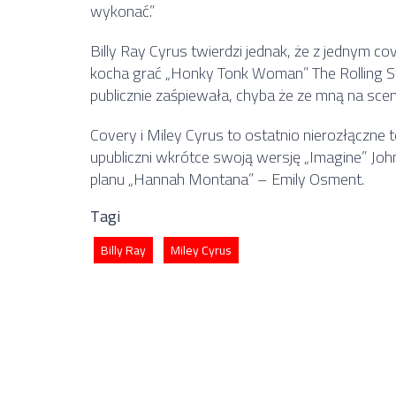
wykonać.”
Billy Ray Cyrus twierdzi jednak, że z jednym c
kocha grać „Honky Tonk Woman” The Rolling Sto
publicznie zaśpiewała, chyba że ze mną na scen
Covery i Miley Cyrus to ostatnio nierozłączne
upubliczni wkrótce swoją wersję „Imagine” J
planu „Hannah Montana” – Emily Osment.
Tagi
Billy Ray
Miley Cyrus