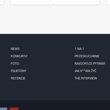
NEWS
1 NA 1
KONKURSY
PRZESŁUCHANIE
FOTO
NAJGORSZE PYTANIA
FELIETONY
JAK K**WA ŻYĆ
RECENZJE
THE INTERVIEW