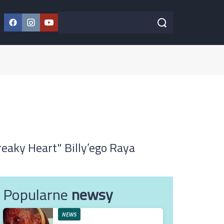
Facebook
Instagram
YouTube
Szukaj w serwisie
Szukaj
eaky Heart" Billy’ego Raya
Popularne
newsy
NEWS