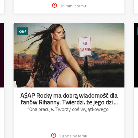
36 minut temu
CGM
A$AP Rocky ma dobrą wiadomość dla
fanów Rihanny. Twierdzi, że jego dzi ...
"Ona pracuje. Tworzy coś wyjątkowego"
3 godziny temu