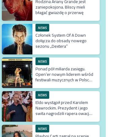
Rodzina Ariany Grande jest
zaniepokojona. Bliscy mieli
błagać gwiazdę o przerwę
NEWS
Członek System Of A Down
dołącza do obsady nowego
sezonu „Dextera”
NEWS
Ponad pół miliarda zasięgu.
Open’er nowym liderem wśród
festiwali muzycznych w Polsce.
Tuż za nim Męskie Granie
NEWS
Eldo wystąpił przed Karolem
Nawrockim. Prezydent i jego
swita nagrodzili rapera owacją
na stojąco
NEWS
Playboi Carti zagrał na scenie,