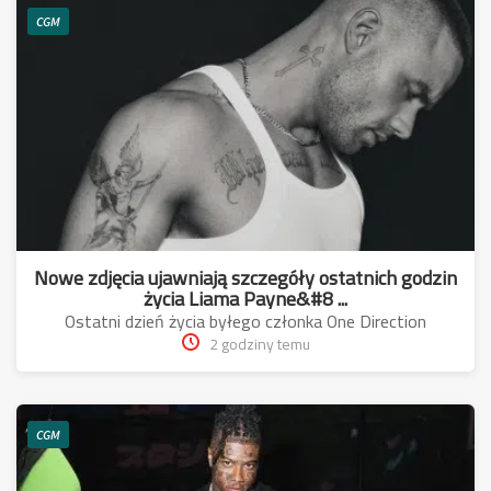
CGM
Nowe zdjęcia ujawniają szczegóły ostatnich godzin
życia Liama Payne&#8 ...
Ostatni dzień życia byłego członka One Direction
2 godziny temu
CGM