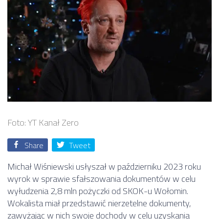
Foto: YT Kanał Zero
Share
Tweet
Michał Wiśniewski usłyszał w październiku 2023 roku
wyrok w sprawie sfałszowania dokumentów w celu
wyłudzenia 2,8 mln pożyczki od SKOK-u Wołomin.
Wokalista miał przedstawić nierzetelne dokumenty,
zawyżając w nich swoje dochody w celu uzyskania