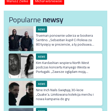
Mariusz Zielke
Michał wiśniewski
Popularne
newsy
NEWS
Trueman ponownie uderza w bookera
Sentino. „Sebastian kupił Ci Rolexa za
80 tysięcy w prezencie, a ty podsuwasz
mu krzywe umowy”
NEWS
Kim Kardashian wspiera North West
podczas koncertu Kanyego Westa w
Portugalii. „Zawsze oglądam moją
Northie”
NEWS
Nine Inch Nails świętują 30-lecie
„Quake’a. Limitowana kolekcja merchu i
nowa kampania do gry