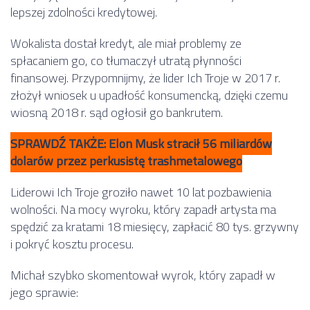
lepszej zdolności kredytowej.
Wokalista dostał kredyt, ale miał problemy ze
spłacaniem go, co tłumaczył utratą płynności
finansowej. Przypomnijmy, że lider Ich Troje w 2017 r.
złożył wniosek u upadłość konsumencką, dzięki czemu
wiosną 2018 r. sąd ogłosił go bankrutem.
SPRAWDŹ TAKŻE: Elon Musk stracił 56 miliardów
dolarów przez perkusistę trashmetalowego
Liderowi Ich Troje groziło nawet 10 lat pozbawienia
wolności. Na mocy wyroku, który zapadł artysta ma
spędzić za kratami 18 miesięcy, zapłacić 80 tys. grzywny
i pokryć kosztu procesu.
Michał szybko skomentował wyrok, który zapadł w
jego sprawie: