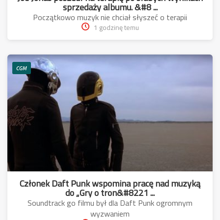
sprzedaży albumu. &#8 ...
Początkowo muzyk nie chciał słyszeć o terapii
1 godzinę temu
CGM
Członek Daft Punk wspomina pracę nad muzyką
do „Gry o tron&#8221 ...
Soundtrack go filmu był dla Daft Punk ogromnym
wyzwaniem