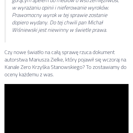
gorącym apelem do mediów o wstrzemięźliwość
w wyrażaniu opinii i nieferowanie wyroków.
Prawomocny wyrok w tej sprawie zostanie
dopiero wydany. Do tej chwili pan Michał
Wiśniewski jest niewinny w świetle prawa.
Czy nowe światło na całą sprawę rzuca dokument
autorstwa Mariusza Zielke, który pojawił się wczoraj na
Kanale Zero Krzyśka Stanowskiego? To zostawiamy do
oceny każdemu z was.