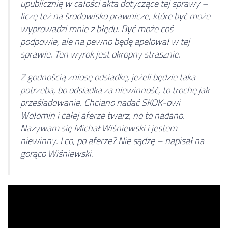
upublicznię w całości akta dotyczące tej sprawy –
liczę też na środowisko prawnicze, które być może
wyprowadzi mnie z błędu. Być może coś
podpowie, ale na pewno będę apelował w tej
sprawie. Ten wyrok jest okropny strasznie.
Z godnością zniosę odsiadkę, jeżeli będzie taka
potrzeba, bo odsiadka za niewinność, to trochę jak
prześladowanie. Chciano nadać SKOK-owi
Wołomin i całej aferze twarz, no to nadano.
Nazywam się Michał Wiśniewski i jestem
niewinny. I co, po aferze? Nie sądzę – napisał na
gorąco Wiśniewski.