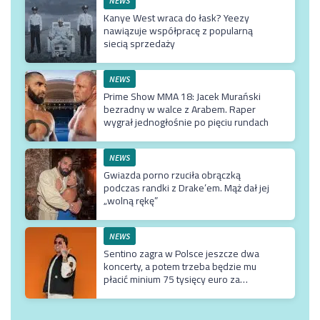
NEWS
Kanye West wraca do łask? Yeezy
nawiązuje współpracę z popularną
siecią sprzedaży
NEWS
Prime Show MMA 18: Jacek Murański
bezradny w walce z Arabem. Raper
wygrał jednogłośnie po pięciu rundach
NEWS
Gwiazda porno rzuciła obrączką
podczas randki z Drake’em. Mąż dał jej
„wolną rękę”
NEWS
Sentino zagra w Polsce jeszcze dwa
koncerty, a potem trzeba będzie mu
płacić minium 75 tysięcy euro za
przyjazd do kraju