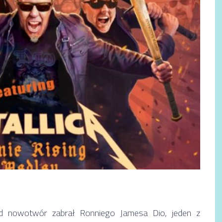
d nowotwór zabrał Ronniego Jamesa Dio, jeden z