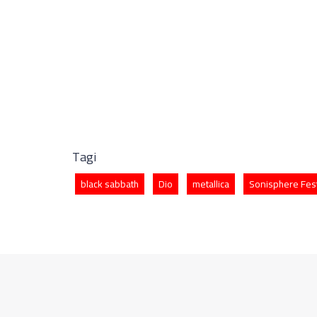
Tagi
black sabbath
Dio
metallica
Sonisphere Fest