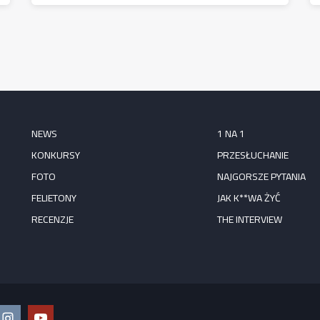
NEWS
1 NA 1
KONKURSY
PRZESŁUCHANIE
FOTO
NAJGORSZE PYTANIA
FELIETONY
JAK K**WA ŻYĆ
RECENZJE
THE INTERVIEW
ook
Instagram
YouTube