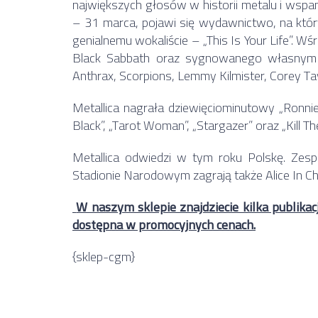
największych głosów w historii metalu i wspa
– 31 marca, pojawi się wydawnictwo, na któr
genialnemu wokaliście – „This Is Your Life”. W
Black Sabbath oraz sygnowanego własnym na
Anthrax, Scorpions, Lemmy Kilmister, Corey Taylo
Metallica nagrała dziewięciominutowy „Ronnie 
Black”, „Tarot Woman”, „Stargazer” oraz „Kill Th
Metallica odwiedzi w tym roku Polskę. Zesp
Stadionie Narodowym zagrają także Alice In Cha
W naszym sklepie znajdziecie kilka publikacj
dostępna w promocyjnych cenach.
{sklep-cgm}