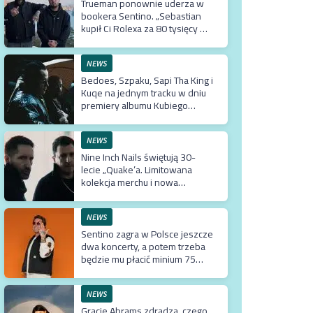
Trueman ponownie uderza w
bookera Sentino. „Sebastian
kupił Ci Rolexa za 80 tysięcy w
prezencie, a ty podsuwasz mu
krzywe umowy”
NEWS
Bedoes, Szpaku, Sapi Tha King i
Kuqe na jednym tracku w dniu
premiery albumu Kubiego
Producenta
NEWS
Nine Inch Nails świętują 30-
lecie „Quake’a. Limitowana
kolekcja merchu i nowa
kampania do gry
NEWS
Sentino zagra w Polsce jeszcze
dwa koncerty, a potem trzeba
będzie mu płacić minium 75
tysięcy euro za przyjazd do
kraju
NEWS
Gracie Abrams zdradza, czego