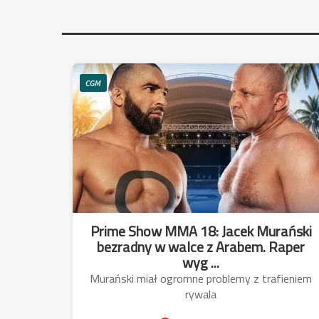
CGM
Prime Show MMA 18: Jacek Murański
bezradny w walce z Arabem. Raper
wyg ...
Murański miał ogromne problemy z trafieniem
rywala