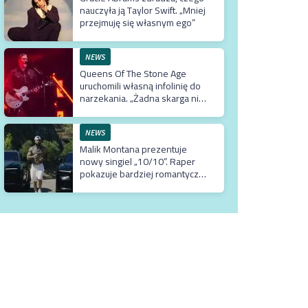
nauczyła ją Taylor Swift. „Mniej
przejmuję się własnym ego”
NEWS
Queens Of The Stone Age
uruchomili własną infolinię do
narzekania. „Żadna skarga nie
jest przesadzona”
NEWS
Malik Montana prezentuje
nowy singiel „10/10”. Raper
pokazuje bardziej romantyczne
oblicze