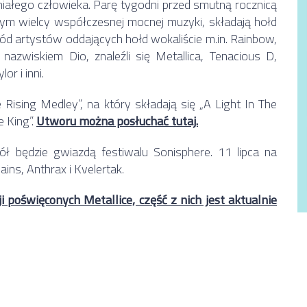
niałego człowieka. Parę tygodni przed smutną rocznicą
ym wielcy współczesnej mocnej muzyki, składają hołd
śród artystów oddających hołd wokaliście m.in. Rainbow,
zwiskiem Dio, znaleźli się Metallica, Tenacious D,
r i inni.
Rising Medley”, na który składają się „A Light In The
e King”.
Utworu można posłuchać tutaj.
ół będzie gwiazdą festiwalu Sonisphere. 11 lipca na
ins, Anthrax i Kvelertak.
i poświęconych Metallice, część z nich jest aktualnie