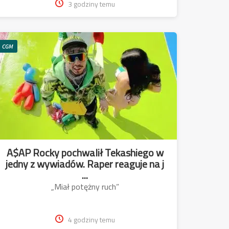
3 godziny temu
CGM
A$AP Rocky pochwalił Tekashiego w
jedny z wywiadów. Raper reaguje na j
...
„Miał potężny ruch”
4 godziny temu