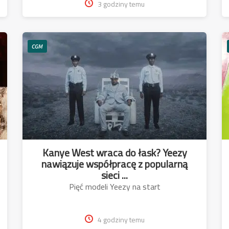
3 godziny temu
CGM
Kanye West wraca do łask? Yeezy
nawiązuje współpracę z popularną
sieci ...
Pięć modeli Yeezy na start
4 godziny temu