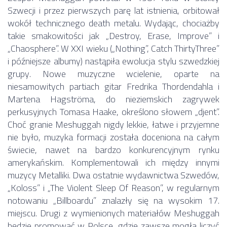
Szwecji i przez pierwszych parę lat istnienia, orbitował
wokół technicznego death metalu. Wydając, chociażby
takie smakowitości jak „Destroy, Erase, Improve” i
„Chaosphere”. W XXI wieku („Nothing”, Catch ThirtyThree”
i późniejsze albumy) nastąpiła ewolucja stylu szwedzkiej
grupy. Nowe muzyczne wcielenie, oparte na
niesamowitych partiach gitar Fredrika Thordendahla i
Martena Hagströma, do nieziemskich zagrywek
perkusyjnych Tomasa Haake, określono słowem „djent”.
Choć granie Meshuggah nigdy lekkie, łatwe i przyjemne
nie było, muzyka formacji została doceniona na całym
świecie, nawet na bardzo konkurencyjnym rynku
amerykańskim. Komplementowali ich między innymi
muzycy Metalliki. Dwa ostatnie wydawnictwa Szwedów,
„Koloss” i „The Violent Sleep Of Reason”, w regularnym
notowaniu „Billboardu” znalazły się na wysokim 17.
miejscu. Drugi z wymienionych materiałów Meshuggah
będzie promować w Polsce, gdzie zawsze mogła liczyć