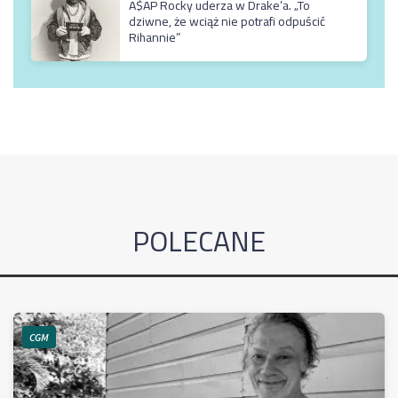
A$AP Rocky uderza w Drake’a. „To
dziwne, że wciąż nie potrafi odpuścić
Rihannie”
POLECANE
CGM