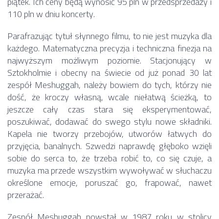
piątek. Ich ceny będą wynosić 95 pln w przedsprzedaży i
110 pln w dniu koncerty.
Parafrazując tytuł słynnego filmu, to nie jest muzyka dla
każdego. Matematyczna precyzja i techniczna finezja na
najwyższym możliwym poziomie. Stacjonujący w
Sztokholmie i obecny na świecie od już ponad 30 lat
zespół Meshuggah, należy bowiem do tych, którzy nie
dość, że kroczy własną, wcale niełatwą ścieżką, to
jeszcze cały czas stara się eksperymentować,
poszukiwać, dodawać do swego stylu nowe składniki.
Kapela nie tworzy przebojów, utworów łatwych do
przyjęcia, banalnych. Szwedzi naprawdę głęboko wzięli
sobie do serca to, że trzeba robić to, co się czuje, a
muzyka ma przede wszystkim wywoływać w słuchaczu
określone emocje, poruszać go, frapować, nawet
przerażać.
Zespół Meshuggah powstał w 1987 roku w stolicy