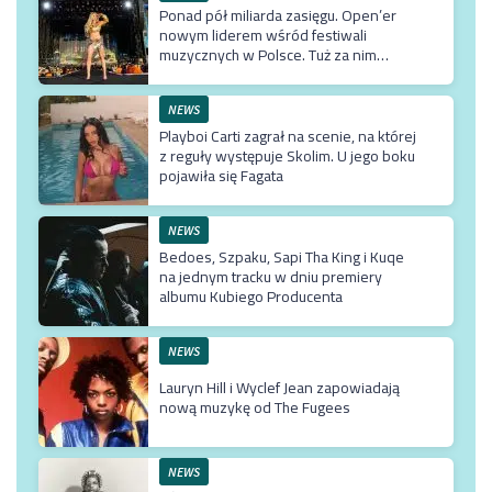
Ponad pół miliarda zasięgu. Open’er
nowym liderem wśród festiwali
muzycznych w Polsce. Tuż za nim
Męskie Granie
NEWS
Playboi Carti zagrał na scenie, na której
z reguły występuje Skolim. U jego boku
pojawiła się Fagata
NEWS
Bedoes, Szpaku, Sapi Tha King i Kuqe
na jednym tracku w dniu premiery
albumu Kubiego Producenta
NEWS
Lauryn Hill i Wyclef Jean zapowiadają
nową muzykę od The Fugees
NEWS