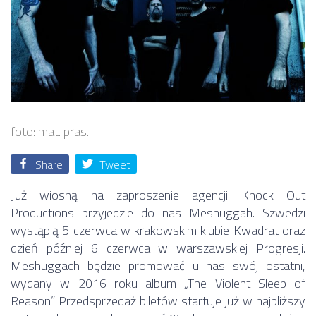
foto: mat. pras.
Share
Tweet
Już wiosną na zaproszenie agencji Knock Out
Productions przyjedzie do nas Meshuggah. Szwedzi
wystąpią 5 czerwca w krakowskim klubie Kwadrat oraz
dzień później 6 czerwca w warszawskiej Progresji.
Meshuggach będzie promować u nas swój ostatni,
wydany w 2016 roku album „The Violent Sleep of
Reason”. Przedsprzedaż biletów startuje już w najbliższy