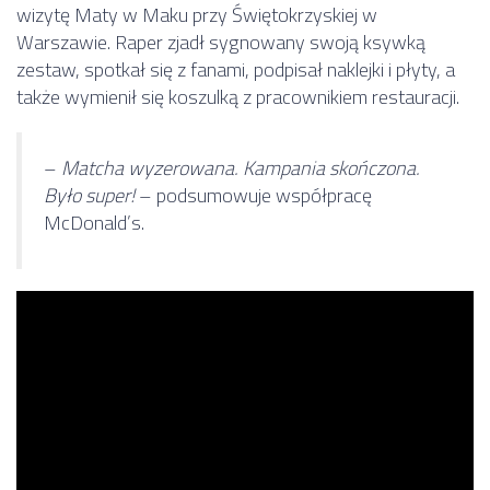
wizytę Maty w Maku przy Świętokrzyskiej w
Warszawie. Raper zjadł sygnowany swoją ksywką
zestaw, spotkał się z fanami, podpisał naklejki i płyty, a
także wymienił się koszulką z pracownikiem restauracji.
–
Matcha wyzerowana. Kampania skończona.
Było super!
– podsumowuje współpracę
McDonald’s.