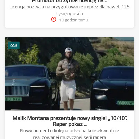
Promotor otrzymał licencję na ...
Licencja pozwala na przygotowanie imprez dla nawet 125
tysięcy osób
10 godzin temu
CGM
Malik Montana prezentuje nowy singiel „10/10”.
Raper pokaz ...
Nowy numer to kolejna odsłona konsekwentnie
realizowanej muzycznej serii rapera