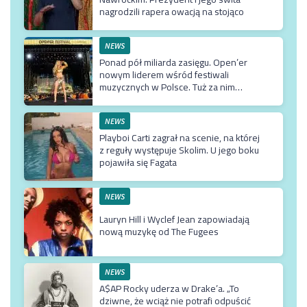
nagrodzili rapera owacją na stojąco
NEWS
Ponad pół miliarda zasięgu. Open’er
nowym liderem wśród festiwali
muzycznych w Polsce. Tuż za nim
Męskie Granie
NEWS
Playboi Carti zagrał na scenie, na której
z reguły występuje Skolim. U jego boku
pojawiła się Fagata
NEWS
Lauryn Hill i Wyclef Jean zapowiadają
nową muzykę od The Fugees
NEWS
A$AP Rocky uderza w Drake’a. „To
dziwne, że wciąż nie potrafi odpuścić