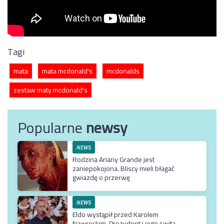
Tagi
mata
mata mcdonald's
mcdonalds
zestaw maty mcdonald's
Popularne
newsy
NEWS
Rodzina Ariany Grande jest
zaniepokojona. Bliscy mieli błagać
gwiazdę o przerwę
NEWS
Eldo wystąpił przed Karolem
Nawrockim. Prezydent i jego swita