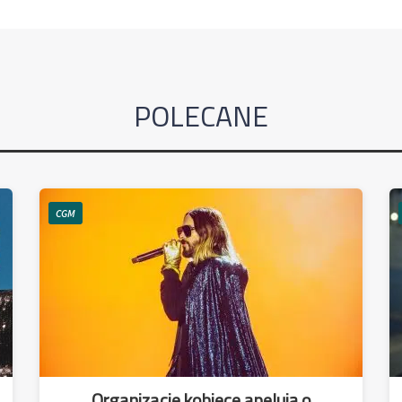
POLECANE
CGM
Organizacje kobiece apelują o