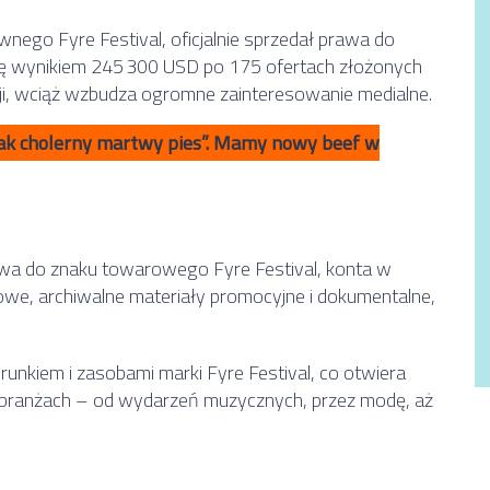
nego Fyre Festival, oficjalnie sprzedał prawa do
się wynikiem 245 300 USD po 175 ofertach złożonych
acji, wciąż wzbudza ogromne zainteresowanie medialne.
jak cholerny martwy pies”. Mamy nowy beef w
wa do znaku towarowego Fyre Festival, konta w
we, archiwalne materiały promocyjne i dokumentalne,
runkiem i zasobami marki Fyre Festival, co otwiera
ch branżach – od wydarzeń muzycznych, przez modę, aż