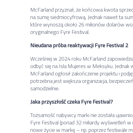
McFarland przyznał, że końcowa kwota sprzedaż
na sumę siedmiocyfrową. Jednak nawet ta su
które wynoszą około 26 milionów dolarów w
oryginalnego Fyre Festival.
Nieudana próba reaktywacji Fyre Festival 2
Wcześniej w 2024 roku McFarland zapowiedział 
odbyć się na Isla Mujeres w Meksyku. Jednak
McFarland ogłosił zakończenie projektu i podję
potrzebna jest większa organizacja, bezpieczeńs
samodzielnie.
Jaka przyszłość czeka Fyre Festival?
Tożsamość nabywcy marki nie została ujawniona
Fyre Festival (ponad 32 miliardy wyświetleń w
nowe życie w markę – np. poprzez festiwale m