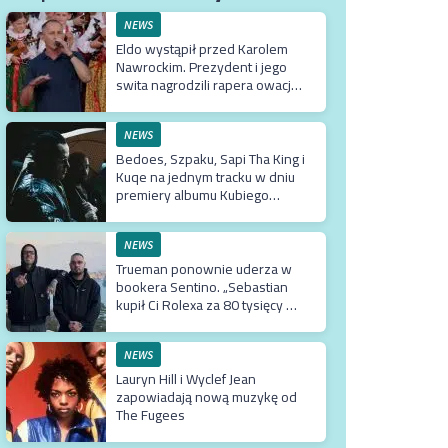
NEWS
Eldo wystąpił przed Karolem
Nawrockim. Prezydent i jego
swita nagrodzili rapera owacją
na stojąco
NEWS
Bedoes, Szpaku, Sapi Tha King i
Kuqe na jednym tracku w dniu
premiery albumu Kubiego
Producenta
NEWS
Trueman ponownie uderza w
bookera Sentino. „Sebastian
kupił Ci Rolexa za 80 tysięcy w
prezencie, a ty podsuwasz mu
krzywe umowy”
NEWS
Lauryn Hill i Wyclef Jean
zapowiadają nową muzykę od
The Fugees