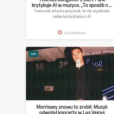
krytykuje AI w muzyce. „To sposób n ...
Francuski artysta przyznał, że nie wyobraża
sobie korzystania z AI
20 minut temu
CGM
Morrissey znowu to zrobił. Muzyk
odwołał koncerty w Las Vegas