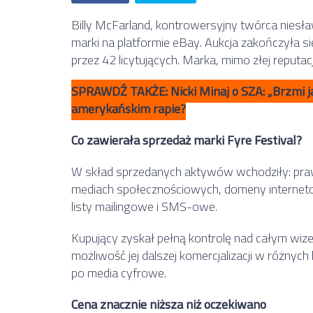
Billy McFarland, kontrowersyjny twórca niesław
marki na platformie eBay. Aukcja zakończyła 
przez 42 licytujących. Marka, mimo złej reput
SPRAWDŹ TAKŻE: Nicki Minaj o SZA: „Brzmi 
amerykańskim rapie?
Co zawierała sprzedaż marki Fyre Festival?
W skład sprzedanych aktywów wchodziły: pra
mediach społecznościowych, domeny interneto
listy mailingowe i SMS-owe.
Kupujący zyskał pełną kontrolę nad całym wize
możliwość jej dalszej komercjalizacji w różny
po media cyfrowe.
Cena znacznie niższa niż oczekiwano