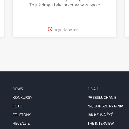
To już druga taka przerwa w zespole
4 godziny temu
NEWS
1 NA 1
KONKURSY
PRZESŁUCHANIE
FOTO
NAJGORSZE PYTANIA
FELIETONY
JAK K**WA ŻYĆ
RECENZJE
THE INTERVIEW