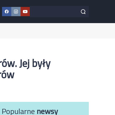
Facebook
Instagram
YouTube
Szukaj w serwisie
Szukaj
ów. Jej były
arów
Popularne
newsy