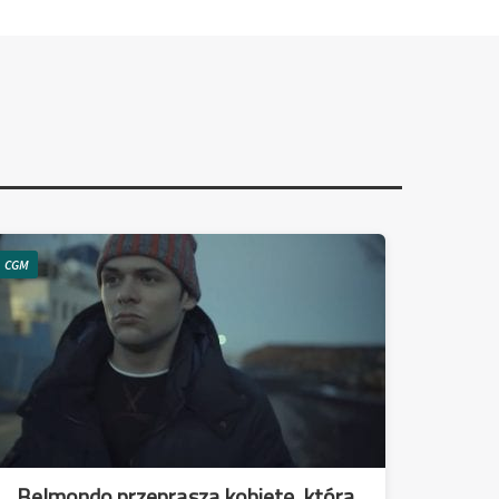
CGM
Belmondo przeprasza kobietę, którą