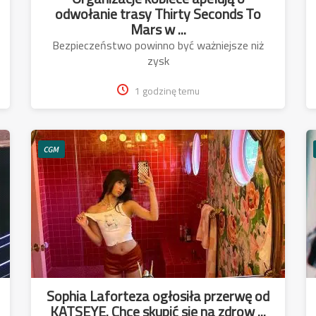
odwołanie trasy Thirty Seconds To
Mars w ...
Bezpieczeństwo powinno być ważniejsze niż
zysk
1 godzinę temu
CGM
Sophia Laforteza ogłosiła przerwę od
KATSEYE. Chce skupić się na zdrow ...