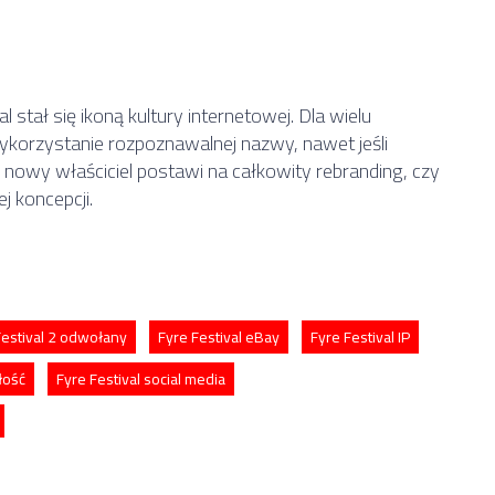
 stał się ikoną kultury internetowej. Dla wielu
korzystanie rozpoznawalnej nazwy, nawet jeśli
nowy właściciel postawi na całkowity rebranding, czy
 koncepcji.
Festival 2 odwołany
Fyre Festival eBay
Fyre Festival IP
łość
Fyre Festival social media