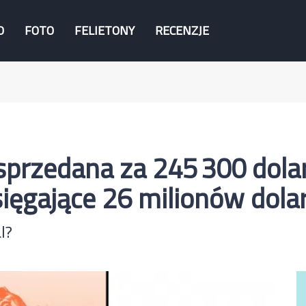
O
FOTO
FELIETONY
RECENZJE
sprzedana za 245 300 dolar
 sięgające 26 milionów dol
l?