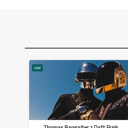
CGM
Thomas Bangalter z Daft Punk