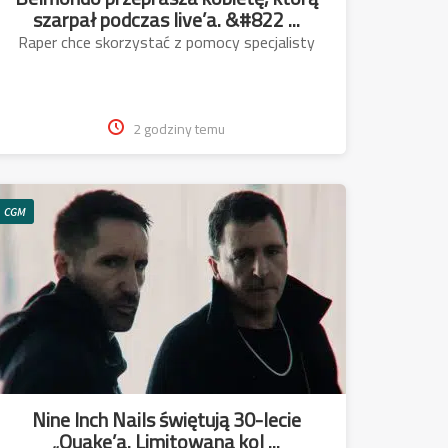
szarpał podczas live’a. &#822 ...
Raper chce skorzystać z pomocy specjalisty
2 godziny temu
CGM
Nine Inch Nails świętują 30-lecie
„Quake’a. Limitowana kol ...