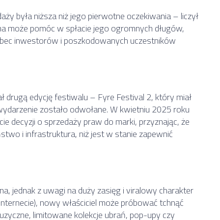
y była niższa niż jego pierwotne oczekiwania – liczył
ma może pomóc w spłacie jego ogromnych długów,
obec inwestorów i poszkodowanych uczestników
drugą edycję festiwalu – Fyre Festival 2, który miał
 wydarzenie zostało odwołane. W kwietniu 2025 roku
cie decyzji o sprzedaży praw do marki, przyznając, że
two i infrastruktura, niż jest w stanie zapewnić
, jednak z uwagi na duży zasięg i viralowy charakter
 internecie), nowy właściciel może próbować tchnąć
uzyczne, limitowane kolekcje ubrań, pop-upy czy