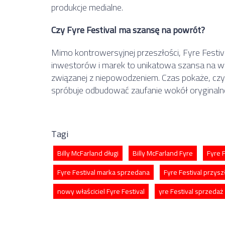
produkcje medialne.
Czy Fyre Festival ma szansę na powrót?
Mimo kontrowersyjnej przeszłości, Fyre Festival
inwestorów i marek to unikatowa szansa na wy
związanej z niepowodzeniem. Czas pokaże, czy 
spróbuje odbudować zaufanie wokół oryginalnej
Tagi
Billy McFarland długi
Billy McFarland Fyre
Fyre 
Fyre Festival marka sprzedana
Fyre Festival przysz
nowy właściciel Fyre Festival
yre Festival sprzedaż