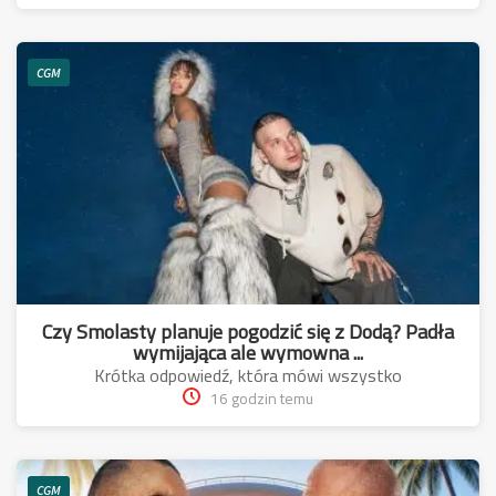
CGM
Czy Smolasty planuje pogodzić się z Dodą? Padła
wymijająca ale wymowna ...
Krótka odpowiedź, która mówi wszystko
16 godzin temu
CGM