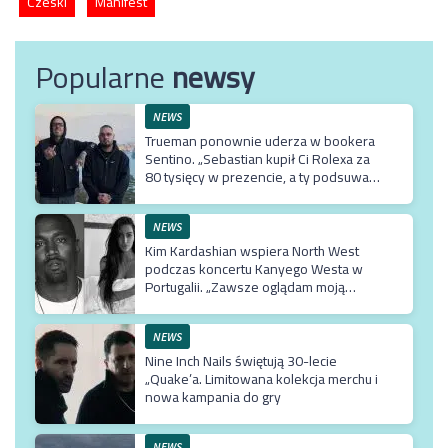
Czeski
Manifest
Popularne
newsy
NEWS
Trueman ponownie uderza w bookera
Sentino. „Sebastian kupił Ci Rolexa za
80 tysięcy w prezencie, a ty podsuwasz
mu krzywe umowy”
NEWS
Kim Kardashian wspiera North West
podczas koncertu Kanyego Westa w
Portugalii. „Zawsze oglądam moją
Northie”
NEWS
Nine Inch Nails świętują 30-lecie
„Quake’a. Limitowana kolekcja merchu i
nowa kampania do gry
NEWS