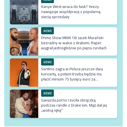
Kanye West wraca do łask? Yeezy
nawiązuje współpracę z popularną
siecią sprzedaży
NEWS
Prime Show MMA 18: Jacek Murański
bezradny w walce z Arabem. Raper
wygrał jednogłośnie po pięciu rundach
NEWS
Sentino zagra w Polsce jeszcze dwa
koncerty, a potem trzeba będzie mu
płacić minium 75 tysięcy euro za
przyjazd do kraju
NEWS
Gwiazda porno rzuciła obrączką
podczas randki z Drake’em. Mąż dał jej
„wolną rękę”