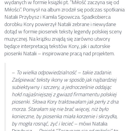
wydanych w formie książki pt. “Miłość zaczyna się od
Miłości”. Pomysł na album zrodził się podczas spotkania
Natalii Przybysz i Kamila Sipowicza. Spadkobierca
dorobku Kory powierzył Natalii zebrane i niewydane
dotąd w formie piosenek teksty legendy polskiej sceny
muzycznej. Na krążku znajdą się zarówno utwory
będące interpretacją tekstów Kory, jak i autorskie
piosenki Natalii – inspirowane pracą nad projektem.
–
To wielka odpowiedzialność – takie zadanie.
Zaśpiewać teksty ikony w sposób jak najbardziej
subiektywny i szczery, a jednocześnie oddając
hołd najjaśniejszej z gwiazd firmamentu polskiej
piosenki. Słowa Kory traktowałam jak perły z dna
morza. Starałam się nie brać więcej, niż było
konieczne, by piosenka miała korzenie i skrzydła,
by mogła rosnąć, żyć i lecieć
– mówi Natalia
Przybysz. –
Projekt “Zaczynam się od miłości” to