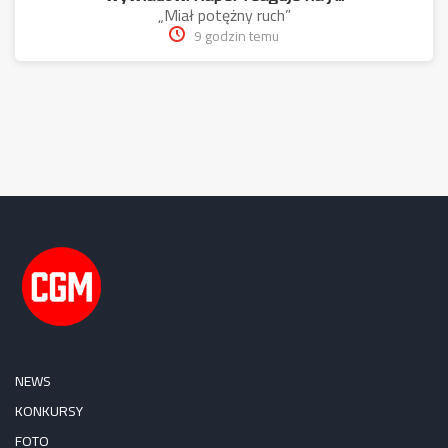
„Miał potężny ruch”
9 godzin temu
NEWS
KONKURSY
FOTO