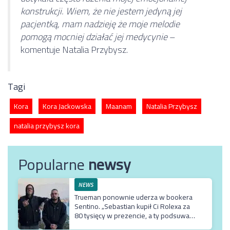
konstrukcji. Wiem, że nie jestem jedyną jej
pacjentką, mam nadzieję że moje melodie
pomogą mocniej działać jej medycynie
–
komentuje Natalia Przybysz.
Tagi
Kora
Kora Jackowska
Maanam
Natalia Przybysz
natalia przybysz kora
Popularne
newsy
NEWS
Trueman ponownie uderza w bookera
Sentino. „Sebastian kupił Ci Rolexa za
80 tysięcy w prezencie, a ty podsuwasz
mu krzywe umowy”