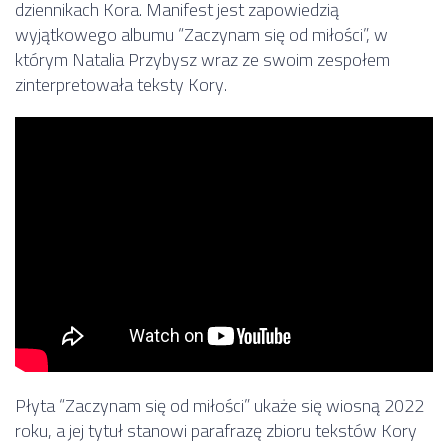
dziennikach Kora. Manifest jest zapowiedzią
wyjątkowego albumu “Zaczynam się od miłości”, w
którym Natalia Przybysz wraz ze swoim zespołem
zinterpretowała teksty Kory.
Płyta “Zaczynam się od miłości” ukaże się wiosną 2022
roku, a jej tytuł stanowi parafrazę zbioru tekstów Kory