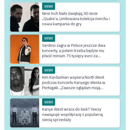
NEWS
Nine Inch Nails świętują 30-lecie
„Quake’a. Limitowana kolekcja merchu i
nowa kampania do gry
NEWS
Sentino zagra w Polsce jeszcze dwa
koncerty, a potem trzeba będzie mu
płacić minium 75 tysięcy euro za
przyjazd do kraju
NEWS
Kim Kardashian wspiera North West
podczas koncertu Kanyego Westa w
Portugalii. „Zawsze oglądam moją
Northie”
NEWS
Kanye West wraca do łask? Yeezy
nawiązuje współpracę z popularną
siecią sprzedaży