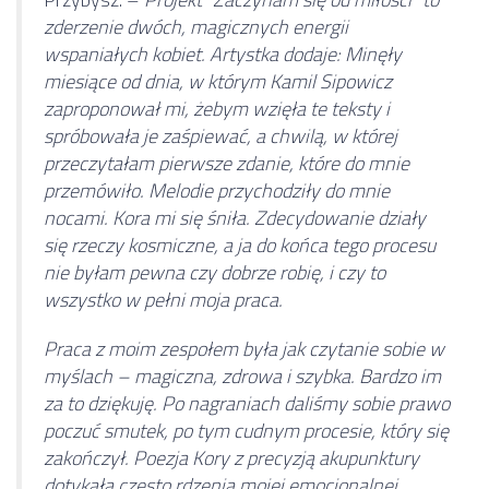
zderzenie dwóch, magicznych energii
wspaniałych kobiet. Artystka dodaje: Minęły
miesiące od dnia, w którym Kamil Sipowicz
zaproponował mi, żebym wzięła te teksty i
spróbowała je zaśpiewać, a chwilą, w której
przeczytałam pierwsze zdanie, które do mnie
przemówiło. Melodie przychodziły do mnie
nocami. Kora mi się śniła. Zdecydowanie działy
się rzeczy kosmiczne, a ja do końca tego procesu
nie byłam pewna czy dobrze robię, i czy to
wszystko w pełni moja praca.
Praca z moim zespołem była jak czytanie sobie w
myślach – magiczna, zdrowa i szybka. Bardzo im
za to dziękuję. Po nagraniach daliśmy sobie prawo
poczuć smutek, po tym cudnym procesie, który się
zakończył. Poezja Kory z precyzją akupunktury
dotykała często rdzenia mojej emocjonalnej