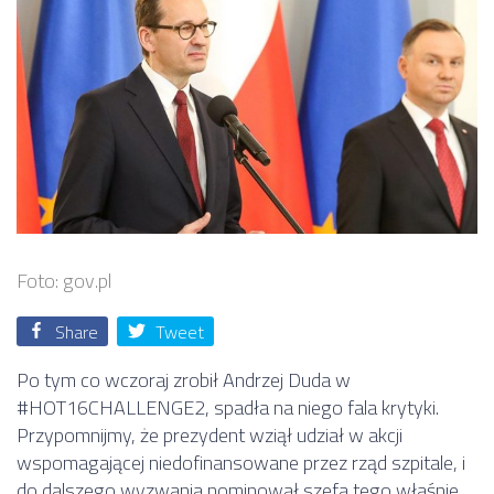
Foto: gov.pl
Share
Tweet
Po tym co wczoraj zrobił Andrzej Duda w
#HOT16CHALLENGE2, spadła na niego fala krytyki.
Przypomnijmy, że prezydent wziął udział w akcji
wspomagającej niedofinansowane przez rząd szpitale, i
do dalszego wyzwania nominował szefa tego właśnie