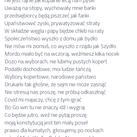
nie jest fajnie jak kopalnie lecą nam pyski
Uważaj na stopy, wychowały mnie banki
przedsiębiorcy będą piszczeć jak fanki
Upaństwowić zyski, prywatyzować straty
W składzie węgla i papy będzie chleb na raty
Społeczeństwo wyszło z domu jak bydło
Nie mów mi ziomuś, co wyszło z rządu jak Szydło
Mordo miało być na wczoraj, weźmiesz kilka nocek
Dozo na wyborach, nie lubimy pustych kopert
Podatki dochodowe, moi ludzie tańczą
Wybory kopertowe, narodowe państwo
Drukarki tak głośne, że sejm nie może zasnąć
Nie stresuj nas proszę, nie próbuj odkaszlnąć
Covid mi majaczy, chcę z tym igrać
Bo Go win tu nie znaczy idź i wygraj
Co będzie jutro, weź nie pytaj proszę
moją konstytucją jest ten mały poseł
prawo dla kumatych, głosujemy po nockach