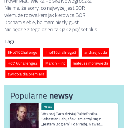
mówił Mati, Wielka Polska Nowogrodzka
Nie ma, że sorry, co najwyżej jest SOR
wiem, że rozwaliłem jak kierowca BOR
Kocham siebie, bo mam niezły gust
Nie będzie z tego dzieci tak jak z pięćset plus
Tagi
#Hot16Challenge
#hot16challnege2
andrzej duda
Hot16Challenge2
Marcin Flint
mateusz morawiecki
zwrotka dla premiera
Popularne
newsy
NEWS
Wczoraj Taco dzisiaj Paktofonika.
Sebastian Fabijański zmierzył się z
„Jestem Bogiem”. I dał radę. Nawet