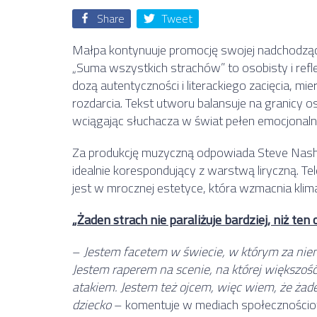
Share
Tweet
Małpa kontynuuje promocję swojej nadchodzącej
„Suma wszystkich strachów” to osobisty i refl
dozą autentyczności i literackiego zacięcia, m
rozdarcia. Tekst utworu balansuje na granicy 
wciągając słuchacza w świat pełen emocjonaln
Za produkcję muzyczną odpowiada Steve Nash, k
idealnie korespondujący z warstwą liryczną. Te
jest w mrocznej estetyce, która wzmacnia klim
„Żaden strach nie paraliżuje bardziej, niż ten
–
Jestem facetem w świecie, w którym za nie
Jestem raperem na scenie, na której większość
atakiem. Jestem też ojcem, więc wiem, że żaden
dziecko
– komentuje w mediach społecznościo