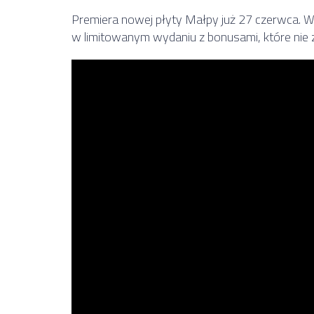
Premiera nowej płyty Małpy już 27 czerwca. 
w limitowanym wydaniu z bonusami, które nie z