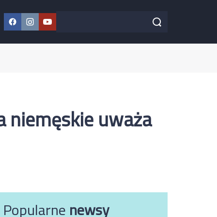
Facebook
Instagram
YouTube
Szukaj w serwisie
Szukaj
za niemęskie uważa
Popularne
newsy