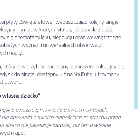
 płyty „Święte słowa” wypuszczając kolejny singiel.
eksyjny numer, w którym Małpa, jak zwykle z dużą
ierzy się z tematami lęku, niepokoju oraz wewnętrznego
osobistych wyznań i uniwersalnych obserwacji,
ych napięć.
tóry stworzył melancholijny, a zarazem pulsujący bit,
ledysk do singla, dostępny już na YouTube, utrzymany
at utworu.
 o własne dziecko”
męskie uważa się mówienie o swoich emocjach.
 nie opowiada o swoich słabościach ze strachu przed
 strach nie paraliżuje bardziej, niż ten o własne
wych raper.