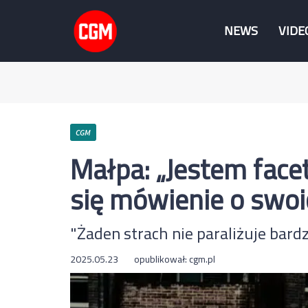
NEWS
VIDE
CGM
Małpa: „Jestem face
się mówienie o swo
"Żaden strach nie paraliżuje bardzi
2025.05.23
opublikował:
cgm.pl