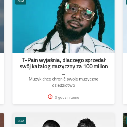
CGM
T-Pain wyjaśnia, dlaczego sprzedał
swój katalog muzyczny za 100 milion
...
Muzyk chce chronić swoje muzyczne
dziedzictwo
9 godzin temu
CGM