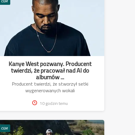
CGM
Kanye West pozwany. Producent
twierdzi, że pracował nad AI do
albumów ...
Producent twierdzi, że stworzył setki
wygenerowanych wokali
10 godzin temu
CGM