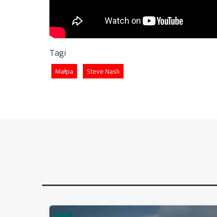
Tagi
Małpa
Steve Nash