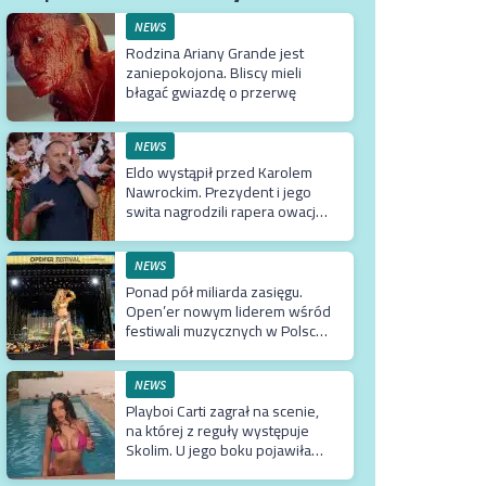
NEWS
Rodzina Ariany Grande jest
zaniepokojona. Bliscy mieli
błagać gwiazdę o przerwę
NEWS
Eldo wystąpił przed Karolem
Nawrockim. Prezydent i jego
swita nagrodzili rapera owacją
na stojąco
NEWS
Ponad pół miliarda zasięgu.
Open’er nowym liderem wśród
festiwali muzycznych w Polsce.
Tuż za nim Męskie Granie
NEWS
Playboi Carti zagrał na scenie,
na której z reguły występuje
Skolim. U jego boku pojawiła
się Fagata