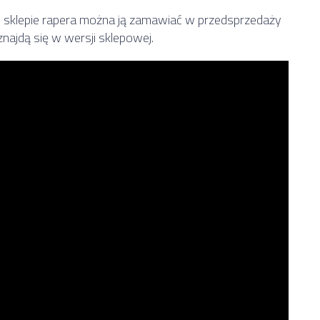
W sklepie rapera można ją zamawiać w przedsprzedaży
najdą się w wersji sklepowej.