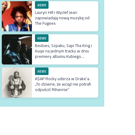
NEWS
Lauryn Hill i Wyclef Jean
zapowiadają nową muzykę od
The Fugees
NEWS
Bedoes, Szpaku, Sapi Tha King i
Kuqe na jednym tracku w dniu
premiery albumu Kubiego
Producenta
NEWS
A$AP Rocky uderza w Drake’a.
„To dziwne, że wciąż nie potrafi
odpuścić Rihannie”