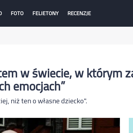
O
FOTO
FELIETONY
RECENZJE
tem w świecie, w którym 
ich emocjach”
ej, niż ten o własne dziecko".