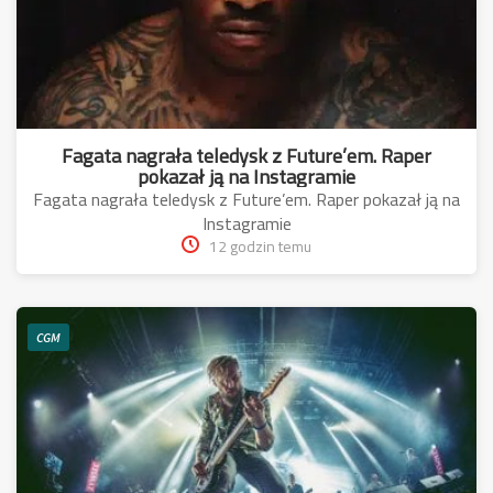
Fagata nagrała teledysk z Future’em. Raper
pokazał ją na Instagramie
Fagata nagrała teledysk z Future’em. Raper pokazał ją na
Instagramie
12 godzin temu
CGM