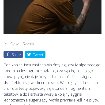
fot. Sylwia Szyplik
Share
Tweet
Pod koniec lipca zastanawialiśmy się, czy Małpa zadając
fanom na Instagramie pytanie, czy są chętni na jego
nową płytę, nie daje przypadkiem znać, że następca
„Blur” zbliża się wielkimi krokami. W kolejnych dniach na
profilu artysty pojawiały się stories z fragmentami
tekstów, a dziś artysta wysyła kolejny sygnał,
jednoznacznie sugerujący rychłą premierę jeśli nie płyty,