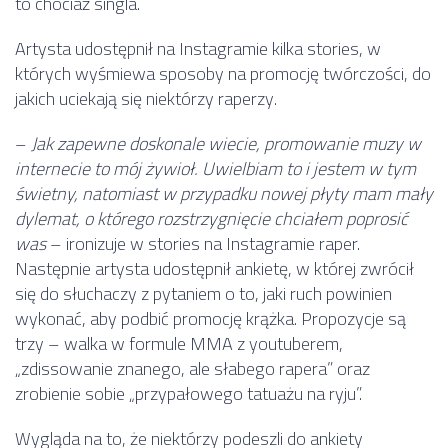
to chociaż singla.
Artysta udostępnił na Instagramie kilka stories, w
których wyśmiewa sposoby na promocję twórczości, do
jakich uciekają się niektórzy raperzy.
–
Jak zapewne doskonale wiecie, promowanie muzy w
internecie to mój żywioł. Uwielbiam to i jestem w tym
świetny, natomiast w przypadku nowej płyty mam mały
dylemat, o którego rozstrzygnięcie chciałem poprosić
was
– ironizuje w stories na Instagramie raper.
Następnie artysta udostępnił ankietę, w której zwrócił
się do słuchaczy z pytaniem o to, jaki ruch powinien
wykonać, aby podbić promocję krążka. Propozycje są
trzy – walka w formule MMA z youtuberem,
„zdissowanie znanego, ale słabego rapera” oraz
zrobienie sobie „przypałowego tatuażu na ryju”.
Wygląda na to, że niektórzy podeszli do ankiety