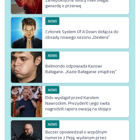
zaniepokojona. Bliscy mieli błagać
gwiazdę o przerwę
NEWS
Członek System Of A Down dołącza do
obsady nowego sezonu „Dextera”
NEWS
Belmondo odpowiada Kazowi
Bałagane. „Kazie Bałaganie zmądrzej”
NEWS
Eldo wystąpił przed Karolem
Nawrockim. Prezydent i jego swita
nagrodzili rapera owacją na stojąco
NEWS
Buczer opowiedział o wspólnym
numerze z Peją, wydanym przez