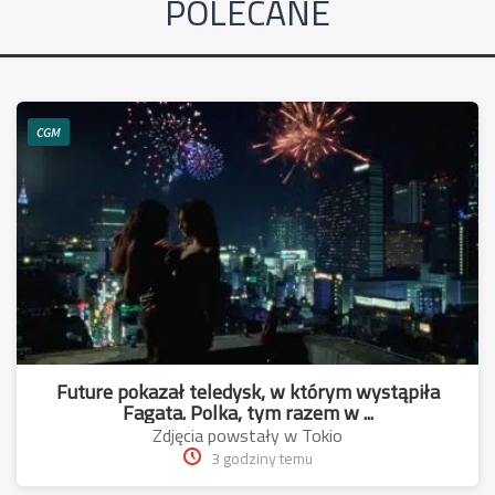
POLECANE
CGM
Future pokazał teledysk, w którym wystąpiła
Fagata. Polka, tym razem w ...
Zdjęcia powstały w Tokio
3 godziny temu