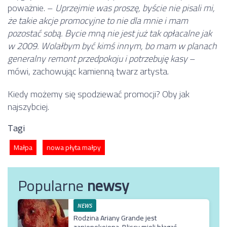
poważnie. –
Uprzejmie was proszę, byście nie pisali mi,
że takie akcje promocyjne to nie dla mnie i mam
pozostać sobą. Bycie mną nie jest już tak opłacalne jak
w 2009. Wolałbym być kimś innym, bo mam w planach
generalny remont przedpokoju i potrzebuję kasy
–
mówi, zachowując kamienną twarz artysta.
Kiedy możemy się spodziewać promocji? Oby jak
najszybciej.
Tagi
Małpa
nowa płyta małpy
Popularne
newsy
NEWS
Rodzina Ariany Grande jest