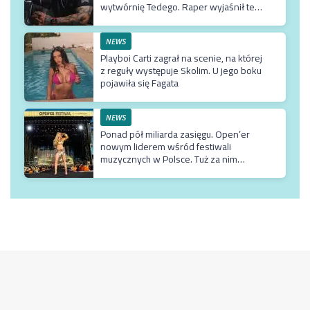
wytwórnię Tedego. Raper wyjaśnił też
dlaczego klip z Rychem zniknął z
kanału Wielkie Joł
NEWS
Playboi Carti zagrał na scenie, na której
z reguły występuje Skolim. U jego boku
pojawiła się Fagata
NEWS
Ponad pół miliarda zasięgu. Open’er
nowym liderem wśród festiwali
muzycznych w Polsce. Tuż za nim
Męskie Granie