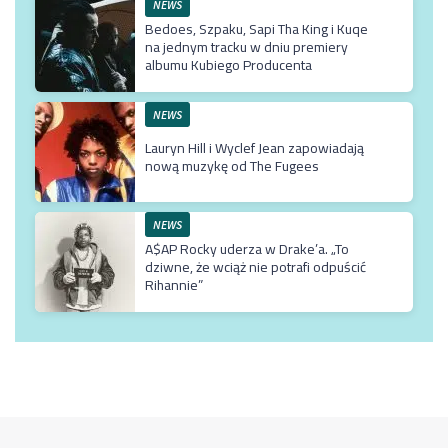
NEWS
Bedoes, Szpaku, Sapi Tha King i Kuqe
na jednym tracku w dniu premiery
albumu Kubiego Producenta
NEWS
Lauryn Hill i Wyclef Jean zapowiadają
nową muzykę od The Fugees
NEWS
A$AP Rocky uderza w Drake’a. „To
dziwne, że wciąż nie potrafi odpuścić
Rihannie”