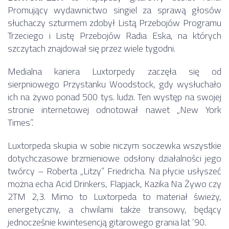
Promujący wydawnictwo singiel za sprawą głosów
słuchaczy szturmem zdobył Listą Przebojów Programu
Trzeciego i Listę Przebojów Radia Eska, na których
szczytach znajdował się przez wiele tygodni.
Medialna kariera Luxtorpedy zaczęła się od
sierpniowego Przystanku Woodstock, gdy wysłuchało
ich na żywo ponad 500 tys. ludzi. Ten występ na swojej
stronie internetowej odnotował nawet „New York
Times”.
Luxtorpeda skupia w sobie niczym soczewka wszystkie
dotychczasowe brzmieniowe odsłony działalności jego
twórcy – Roberta „Litzy” Friedricha. Na płycie usłyszeć
można echa Acid Drinkers, Flapjack, Kazika Na Żywo czy
2TM 2,3. Mimo to Luxtorpeda to materiał świeży,
energetyczny, a chwilami także transowy, będący
jednocześnie kwintesencją gitarowego grania lat ’90.