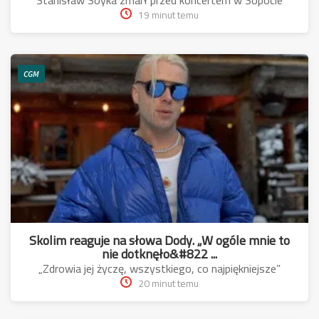
19 minut temu
CGM
Skolim reaguje na słowa Dody. „W ogóle mnie to
nie dotknęło&#822 ...
„Zdrowia jej życzę, wszystkiego, co najpiękniejsze”
20 minut temu