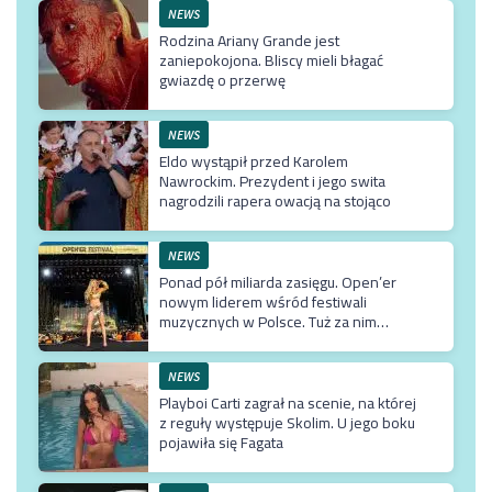
NEWS
Rodzina Ariany Grande jest
zaniepokojona. Bliscy mieli błagać
gwiazdę o przerwę
NEWS
Eldo wystąpił przed Karolem
Nawrockim. Prezydent i jego swita
nagrodzili rapera owacją na stojąco
NEWS
Ponad pół miliarda zasięgu. Open’er
nowym liderem wśród festiwali
muzycznych w Polsce. Tuż za nim
Męskie Granie
NEWS
Playboi Carti zagrał na scenie, na której
z reguły występuje Skolim. U jego boku
pojawiła się Fagata