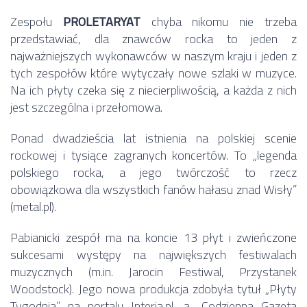
Zespołu
PROLETARYAT
chyba nikomu nie trzeba
przedstawiać, dla znawców rocka to jeden z
najważniejszych wykonawców w naszym kraju i jeden z
tych zespołów które wytyczały nowe szlaki w muzyce.
Na ich płyty czeka się z niecierpliwością, a każda z nich
jest szczególna i przełomowa.
Ponad dwadzieścia lat istnienia na polskiej scenie
rockowej i tysiące zagranych koncertów. To „legenda
polskiego rocka, a jego twórczość to rzecz
obowiązkowa dla wszystkich fanów hałasu znad Wisły”
(metal.pl).
Pabianicki zespół ma na koncie 13 płyt i zwieńczone
sukcesami występy na największych festiwalach
muzycznych (m.in. Jarocin Festiwal, Przystanek
Woodstock). Jego nowa produkcja zdobyła tytuł „Płyty
Tygodnia” na portalu Interia.pl, a „Codzienna Gazeta