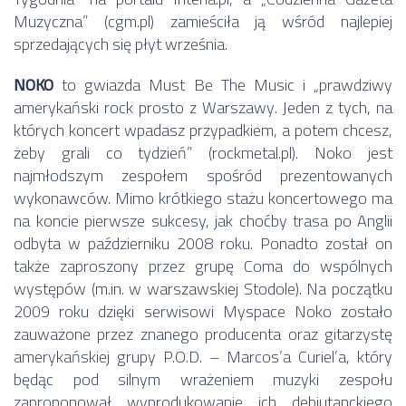
Muzyczna” (cgm.pl) zamieściła ją wśród najlepiej
sprzedających się płyt września.
NOKO
to gwiazda Must Be The Music i „prawdziwy
amerykański rock prosto z Warszawy. Jeden z tych, na
których koncert wpadasz przypadkiem, a potem chcesz,
żeby grali co tydzień” (rockmetal.pl). Noko jest
najmłodszym zespołem spośród prezentowanych
wykonawców. Mimo krótkiego stażu koncertowego ma
na koncie pierwsze sukcesy, jak choćby trasa po Anglii
odbyta w październiku 2008 roku. Ponadto został on
także zaproszony przez grupę Coma do wspólnych
występów (m.in. w warszawskiej Stodole). Na początku
2009 roku dzięki serwisowi Myspace Noko zostało
zauważone przez znanego producenta oraz gitarzystę
amerykańskiej grupy P.O.D. – Marcos’a Curiel’a, który
będąc pod silnym wrażeniem muzyki zespołu
zaproponował wyprodukowanie ich debiutanckiego