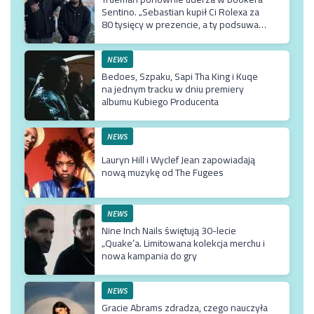
Sentino. „Sebastian kupił Ci Rolexa za
80 tysięcy w prezencie, a ty podsuwasz
mu krzywe umowy”
NEWS
Bedoes, Szpaku, Sapi Tha King i Kuqe
na jednym tracku w dniu premiery
albumu Kubiego Producenta
NEWS
Lauryn Hill i Wyclef Jean zapowiadają
nową muzykę od The Fugees
NEWS
Nine Inch Nails świętują 30-lecie
„Quake’a. Limitowana kolekcja merchu i
nowa kampania do gry
NEWS
Gracie Abrams zdradza, czego nauczyła