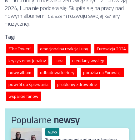
Mimo trudnych doświadczeń związanych z Eurowizją
2024, Luna nie poddała się. Skupiła się na pracy nad
nowym albumem i dalszym rozwoju swojej kariery
muzycznej.
Tagi
"The Tower"
emocjonalna reakcja Luny
Eurowizja 2024
kryzys emocjonalny
Luna
nieudany występ
nowy album
odbudowa kariery
porażka na Eurowizji
powrót do śpiewania
problemy zdrowotne
wsparcie fanów
Popularne
newsy
NEWS
Trueman ponownie uderza w bookera