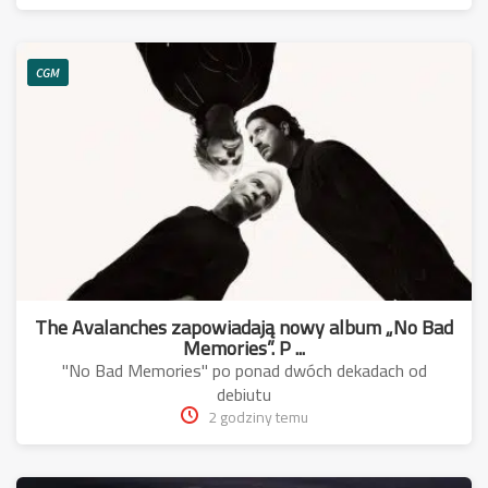
CGM
The Avalanches zapowiadają nowy album „No Bad
Memories”. P ...
"No Bad Memories" po ponad dwóch dekadach od
debiutu
2 godziny temu