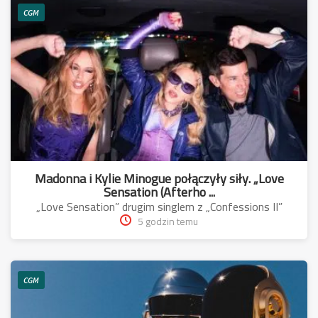
CGM
Madonna i Kylie Minogue połączyły siły. „Love
Sensation (Afterho ...
„Love Sensation” drugim singlem z „Confessions II”
5 godzin temu
CGM