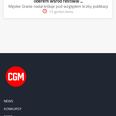
liderem wśród festiwal ...
Męskie Granie nadal króluje pod względem liczby publikacji
15 godzin temu
NEWS
KONKURSY