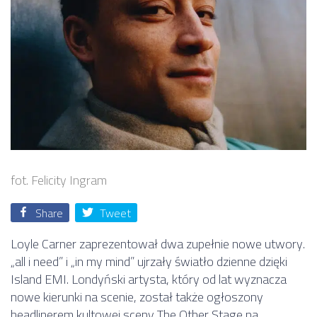
fot. Felicity Ingram
Share
Tweet
Loyle Carner zaprezentował dwa zupełnie nowe utwory.
„all i need” i „in my mind” ujrzały światło dzienne dzięki
Island EMI. Londyński artysta, który od lat wyznacza
nowe kierunki na scenie, został także ogłoszony
headlinerem kultowej sceny The Other Stage na