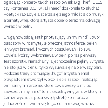
oglądając koncerty takich zespołów jak Big Thief, IDLES
czy Fontaines D.C. i w „all i need” doskonale to słychać.
Poetycki rap Loyle’a zderza się z jego miłością do muzyki
alternatywnej, którą artysta dopiero teraz ma odwagę
wyrazić w pełni.
Drugą nowością jest hipnotyzujący „in my mind”, utwór
osadzony w rozmytej, słonecznej atmosferze, pełen
leniwych brzmień, lirycznych poszukiwań i śpiewu
Loyle’a, którzy wybrzmiewa w pełni po raz pierwszy.
Jest szorstki, nienachalny, a jednocześnie piękny. Artysta
nie stoi już w cieniu, tylko wysuwa się na pierwszy plan.
Podczas trasy promującej „hugo” artysta niemal
przypadkiem stworzył wokół siebie zespół, realizując
tym samym marzenie, które towarzyszyło mu od
zawsze. „in my mind” to introspektywny jam, w którym
Carner wychodzi poza swoją strefę komfortu, a
jednocześnie trzyma się tego, co naprawdę ważne.