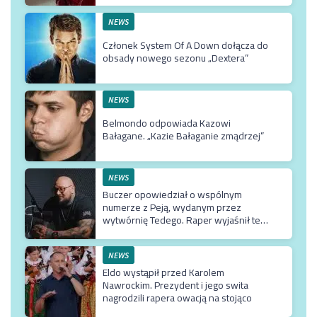
NEWS
Członek System Of A Down dołącza do
obsady nowego sezonu „Dextera”
NEWS
Belmondo odpowiada Kazowi
Bałagane. „Kazie Bałaganie zmądrzej”
NEWS
Buczer opowiedział o wspólnym
numerze z Peją, wydanym przez
wytwórnię Tedego. Raper wyjaśnił też
dlaczego klip z Rychem zniknął z
kanału Wielkie Joł
NEWS
Eldo wystąpił przed Karolem
Nawrockim. Prezydent i jego swita
nagrodzili rapera owacją na stojąco