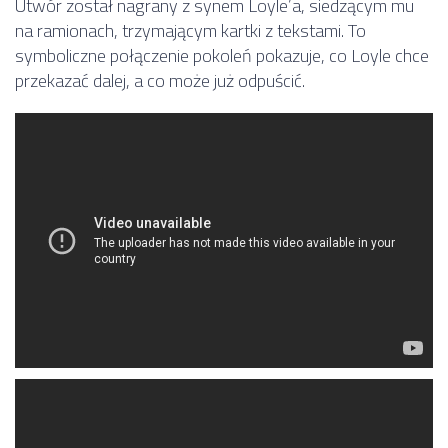
Utwór został nagrany z synem Loyle’a, siedzącym mu
na ramionach, trzymającym kartki z tekstami. To
symboliczne połączenie pokoleń pokazuje, co Loyle chce
przekazać dalej, a co może już odpuścić.