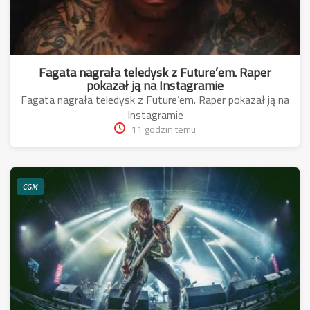
Fagata nagrała teledysk z Future’em. Raper
pokazał ją na Instagramie
Fagata nagrała teledysk z Future’em. Raper pokazał ją na
Instagramie
11 godzin temu
CGM