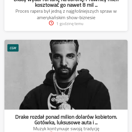
kosztować go nawet 8 mil ...
Proces rapera był jedną z najgłośniejszych spraw w
amerykańskim show-biznesie
1 godzinę temu
CGM
Drake rozdał ponad milion dolarów kobietom.
Gotówka, luksusowe auta i ...
Muzyk kontynuuje swoją tradycję