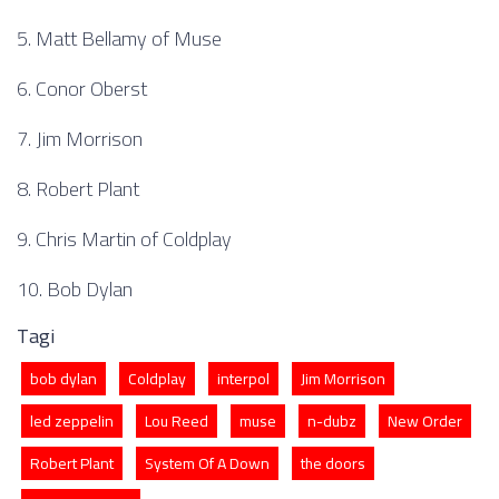
5. Matt Bellamy of Muse
6. Conor Oberst
7. Jim Morrison
8. Robert Plant
9. Chris Martin of Coldplay
10. Bob Dylan
Tagi
bob dylan
Coldplay
interpol
Jim Morrison
led zeppelin
Lou Reed
muse
n-dubz
New Order
Robert Plant
System Of A Down
the doors