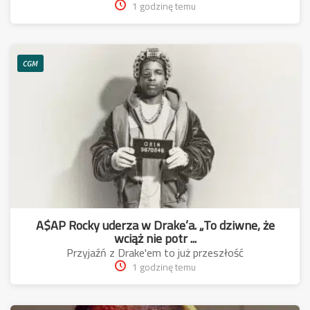
1 godzinę temu
CGM
A$AP Rocky uderza w Drake’a. „To dziwne, że
wciąż nie potr ...
Przyjaźń z Drake'em to już przeszłość
1 godzinę temu