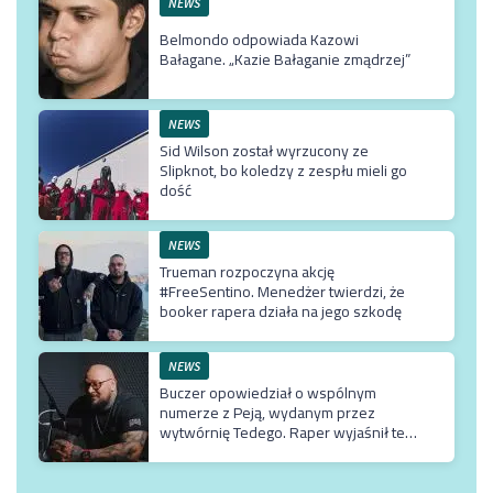
NEWS
Belmondo odpowiada Kazowi
Bałagane. „Kazie Bałaganie zmądrzej”
NEWS
Sid Wilson został wyrzucony ze
Slipknot, bo koledzy z zespłu mieli go
dość
NEWS
Trueman rozpoczyna akcję
#FreeSentino. Menedżer twierdzi, że
booker rapera działa na jego szkodę
NEWS
Buczer opowiedział o wspólnym
numerze z Peją, wydanym przez
wytwórnię Tedego. Raper wyjaśnił też
dlaczego klip z Rychem zniknął z
kanału Wielkie Joł