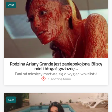
CGM
Rodzina Ariany Grande jest zaniepokojona. Bliscy
mieli błagać gwiazdę ...
Fani od miesięcy martwią się o wygląd wokalistki
1 godzinę temu
CGM