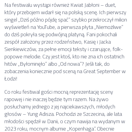
Na festiwalu wystąpi również Kwiat Jabłoni – duet,
który przebojem wdarł się na polską scenę. Ich pierwszy
singel „Dziś późno pójdę spać” szybko przekroczył milion
wyświetleń na YouTube, a pierwsza płyta „Niemożliwe”
do dziś pokryła się podwójną platyną. Fani pokochali
zespół założony przez rodzeństwo, Kasię i Jacka
Sienkiewiczów, za pełne emocji teksty i czarujące, folk-
popowe melodie. Czy jest ktoś, kto nie zna ich ostatnich
hitów „Byłominęło” albo „Od nowa”? Jeśli tak, do
zobaczenia koniecznie pod sceną na Great September w
Łodzi!
Co roku festiwal gości mocną reprezentację sceny
rapowej i nie inaczej będzie tym razem. Na żywo
posłuchamy jednego z jej najciekawszych, młodych
głosów – Yung Adisza. Pochodzi ze Szczecina, ale lata
młodości spędził w Danii, o czym nawija na wydanym w
2023 roku, mocnym albumie „Kopenhaga”. Obecnie