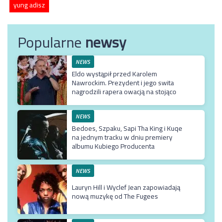
yung adisz
Popularne
newsy
NEWS
Eldo wystąpił przed Karolem
Nawrockim. Prezydent i jego swita
nagrodzili rapera owacją na stojąco
NEWS
Bedoes, Szpaku, Sapi Tha King i Kuqe
na jednym tracku w dniu premiery
albumu Kubiego Producenta
NEWS
Lauryn Hill i Wyclef Jean zapowiadają
nową muzykę od The Fugees