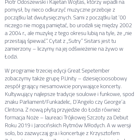
Piotr Odoszewski i Kajetan Wojtas, którzy wpadli na
pomysł, by nieco odkurzyć muzyczne przeboje z
początku lat dwutysięcznych. Sami z początku lat ’00
niczego nie mogą pamiętać, bo urodzili się między 2002
a 2004 r., ale muzykę z tego okresu lubią na tyle, że „nie
przestają śpiewać”. Cytat z „Sutry” Sistars jest tu
zamierzony – liczymy na jej odświeżenie na żywo w
Łodzi.
W programie trzeciej edycji Great Sepetember
zobaczymy także grupę P.Unity – dziesięcioosobowy
zespół grający niesamowicie porywające koncerty.
Kultywujący najlepsze tradycje soulowe i funkowe, spod
znaku Parliament/Funkadelic, D’Angelo czy George’a
Clintona. Z nową płytą przyjedzie do Łodzi również
formacja Noże – laureaci Trójkowej Szczoty za Debiut
Roku 2019 i Jarocińskich Rytmów Młodych. A w wersji
solo, bo zazwyczaj gra i koncertuje z Krzysztofem