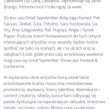
Zalewskim czy Darią Zawiałow, zaprezentuje się Jacko
Brango. Któremu rock’n’rolla nigdy za wiele.
Do line-upu Great Sepetember dołączają również: Pan
Savyan, Okekel, Zuta, Chłodno, Sara Kordowska, Lia
Sky, Ania Szlagowska, Raf, Hugayz, Angie. i Tymek
Papior. Podczas trzech festiwalowych dni tych i innych
interesujących artystów oraz zespoły, będzie można
spotkać nie tylko na scenach, ale i na ulicach oraz w
zakątkach Łodzi, gdzie przez cały wrześniowy weekend
rozgrywa się Great September Showcase Festival &
Conference.
W wydarzeniu obok artystów biorą udział także
przedstawiciele branży muzycznej: menedżerowie,
promotorzy, wydawcy, łowcy talentów, dziennikarze i
content creatorzy. Między koncertami odbywają się
panele dyskusyjne na najważniejsze i aktualne, branżowe
tematy, wystawy, pokazy filmów i inne wydarzenia