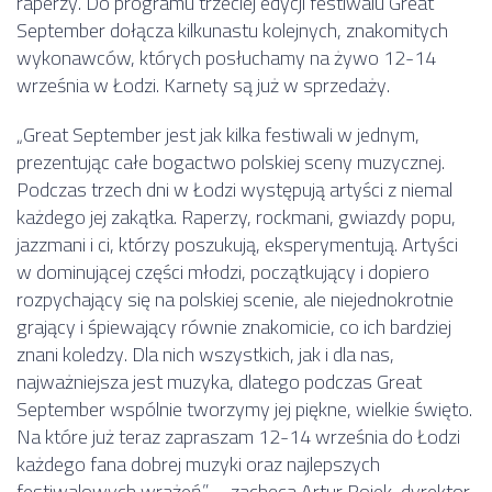
raperzy. Do programu trzeciej edycji festiwalu Great
September dołącza kilkunastu kolejnych, znakomitych
wykonawców, których posłuchamy na żywo 12-14
września w Łodzi. Karnety są już w sprzedaży.
„Great September jest jak kilka festiwali w jednym,
prezentując całe bogactwo polskiej sceny muzycznej.
Podczas trzech dni w Łodzi występują artyści z niemal
każdego jej zakątka. Raperzy, rockmani, gwiazdy popu,
jazzmani i ci, którzy poszukują, eksperymentują. Artyści
w dominującej części młodzi, początkujący i dopiero
rozpychający się na polskiej scenie, ale niejednokrotnie
grający i śpiewający równie znakomicie, co ich bardziej
znani koledzy. Dla nich wszystkich, jak i dla nas,
najważniejsza jest muzyka, dlatego podczas Great
September wspólnie tworzymy jej piękne, wielkie święto.
Na które już teraz zapraszam 12-14 września do Łodzi
każdego fana dobrej muzyki oraz najlepszych
festiwalowych wrażeń” – zachęca Artur Rojek, dyrektor