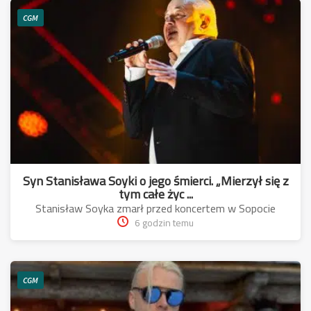
CGM
Syn Stanisława Soyki o jego śmierci. „Mierzył się z
tym całe życ ...
Stanisław Soyka zmarł przed koncertem w Sopocie
6 godzin temu
CGM