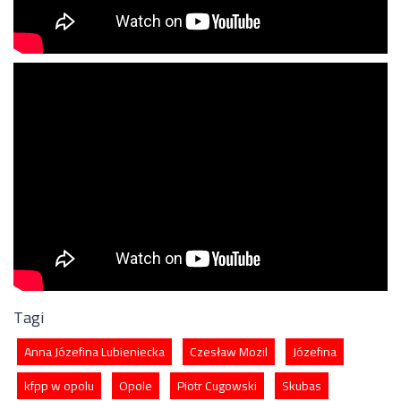
Tagi
Anna Józefina Lubieniecka
Czesław Mozil
Józefina
kfpp w opolu
Opole
Piotr Cugowski
Skubas