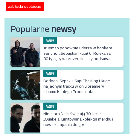
zabłocki osobiście
Popularne
newsy
NEWS
Trueman ponownie uderza w bookera
Sentino. „Sebastian kupił Ci Rolexa za
80 tysięcy w prezencie, a ty podsuwasz
mu krzywe umowy”
NEWS
Bedoes, Szpaku, Sapi Tha King i Kuqe
na jednym tracku w dniu premiery
albumu Kubiego Producenta
NEWS
Nine Inch Nails świętują 30-lecie
„Quake’a. Limitowana kolekcja merchu i
nowa kampania do gry