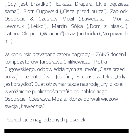
(„Gdy jest brzydko”), Łukasz Drapała („Nie będziesz
sama”), Piotr Cugowski („Cisza przed burzą”), Zabłocki
Osobiście & Czesław Mozil („Ławeczka”), Monika
Lewczuk („Lekko”), Marcin Sójka („Dom z piasku”),
Tatiana Okupnik („Wracam”) oraz Jan Górka („No powiedz
mi”).
W konkursie przyznano cztery nagrody – ZAiKS docenił
kompozytorów Jarosława Chilikiewicza i Piotra
Cugowskiego, odpowiedzialnych za utwór „Cisza przed
burzą” oraz autorów – Józefinę i Skubasa za tekst „Gdy
jest brzydko”. Duet otrzymał także nagrodę jury, z kolei
wyróżnienie publiczności trafiło do Zabłockiego
Osobiście i Czesława Mozila, którzy porwali widzów
swoją „Ławeczką”.
Posłuchajcie nagrodzonych piosenek.