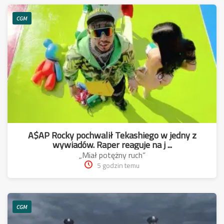
CGM
A$AP Rocky pochwalił Tekashiego w jedny z
wywiadów. Raper reaguje na j ...
„Miał potężny ruch”
5 godzin temu
CGM