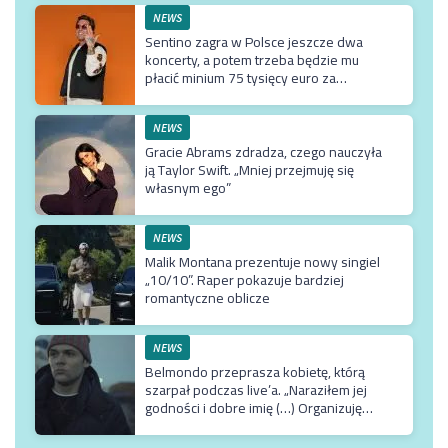
NEWS
Sentino zagra w Polsce jeszcze dwa
koncerty, a potem trzeba będzie mu
płacić minium 75 tysięcy euro za
przyjazd do kraju
NEWS
Gracie Abrams zdradza, czego nauczyła
ją Taylor Swift. „Mniej przejmuję się
własnym ego”
NEWS
Malik Montana prezentuje nowy singiel
„10/10”. Raper pokazuje bardziej
romantyczne oblicze
NEWS
Belmondo przeprasza kobietę, którą
szarpał podczas live’a. „Naraziłem jej
godności i dobre imię (…) Organizuję
terapię u najlepszego możliwego
specjalisty”