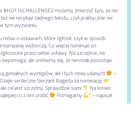
iał w #HOT16CHALLENGE2 możemy zmierzyć tym, że nie
 też nie recytuje żadnego tekstu, czyli praktycznie nie
ł w tym wyzwaniu.
mówi o ustawach, które zgłosił, czyli w sposób
 kampanię wyborczą. Co więcej nominuje on
zgłoszone przez siebie ustawy. Na szczęście, na
 na siepomaga, ale umówmy się, że niesmak pozostaje.
wą genialnych występów, ale i tych mniej udanych
–
Dzięki serdeczne Sierżant Bagieta za nominację
ale cel jest szczytny. Sprawdźcie sami
Na koniec
najlepiej co z nim zrobić
Pomagamy
” – napisał