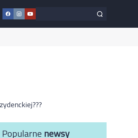
Facebook
Instagram
YouTube
Szukaj w serwisie
Szukaj
zydenckiej???
Popularne
newsy