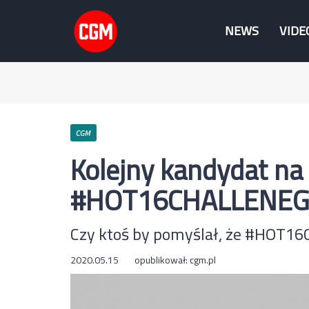
NEWS
VIDE
CGM
Kolejny kandydat na
#HOT16CHALLENEG
Czy ktoś by pomyślał, że #HOT16
2020.05.15
opublikował:
cgm.pl