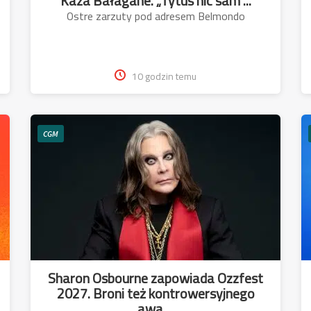
Kaza Bałagane. „Tytus nic sam ...
Ostre zarzuty pod adresem Belmondo
10 godzin temu
CGM
Sharon Osbourne zapowiada Ozzfest
2027. Broni też kontrowersyjnego
awa ...