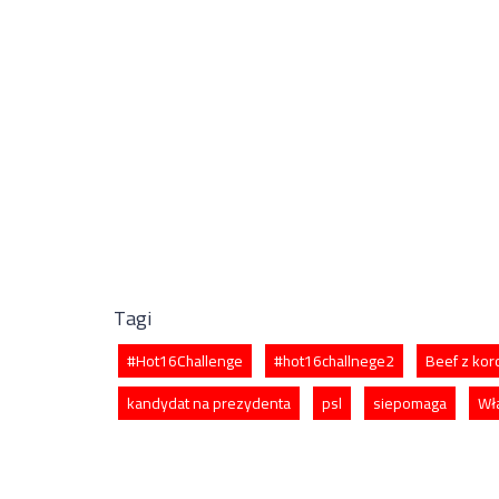
Tagi
#Hot16Challenge
#hot16challnege2
Beef z ko
kandydat na prezydenta
psl
siepomaga
Wł