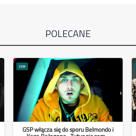
POLECANE
CGM
GSP włącza się do sporu Belmondo i