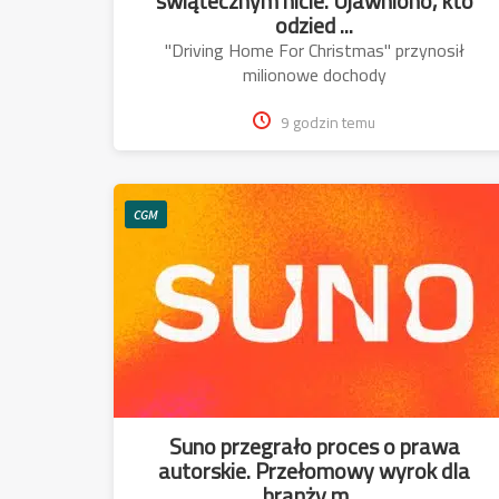
świątecznym hicie. Ujawniono, kto
odzied ...
"Driving Home For Christmas" przynosił
milionowe dochody
9 godzin temu
CGM
Suno przegrało proces o prawa
autorskie. Przełomowy wyrok dla
branży m ...