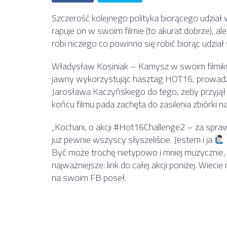
Szczerość kolejnego polityka biorącego udz
rapuje on w swoim filmie (to akurat dobrze), ale
robi niczego co powinno się robić biorąc udzia
Władysław Kosiniak – Kamysz w swoim filmiku 
jawny wykorzystując hasztag HOT16, prowadzi
Jarosława Kaczyńskiego do tego, żeby przyjął 
końcu filmu pada zachęta do zasilenia zbiórki
„Kochani, o akcji #Hot16Challenge2 – za spra
już pewnie wszyscy słyszeliście. Jestem i ja
Być może trochę nietypowo i mniej muzycznie, 
najważniejsze: link do całej akcji poniżej. Wiecie 
na swoim FB poseł.