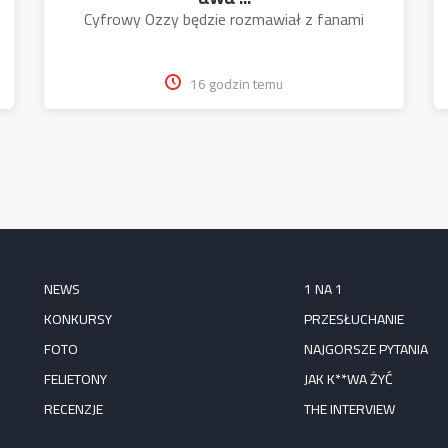
Cyfrowy Ozzy będzie rozmawiał z fanami
16 godzin temu
NEWS
1 NA 1
KONKURSY
PRZESŁUCHANIE
FOTO
NAJGORSZE PYTANIA
FELIETONY
JAK K**WA ŻYĆ
RECENZJE
THE INTERVIEW