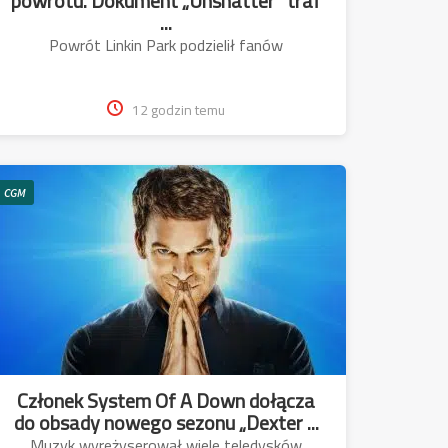
powrotu. Dokument „Unshatter” traf
...
Powrót Linkin Park podzielił fanów
12 godzin temu
CGM
Członek System Of A Down dołącza
do obsady nowego sezonu „Dexter ...
Muzyk wyreżyserował wiele teledysków