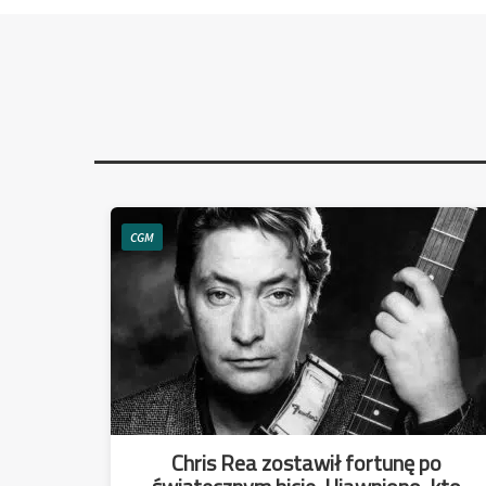
CGM
Chris Rea zostawił fortunę po