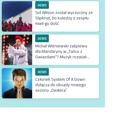
NEWS
Sid Wilson został wyrzucony ze
Slipknot, bo koledzy z zespłu
mieli go dość
NEWS
Michał Wiśniewski zaśpiewa
dla Mandaryny w „Tańcu z
Gwiazdami”? Muzyk rozwiał
wszelkie wątpliwości
NEWS
Członek System Of A Down
dołącza do obsady nowego
sezonu „Dextera”