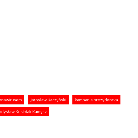
ronawirusem
Jarosław Kaczyński
kampania prezydencka
adysław Kosiniak Kamysz