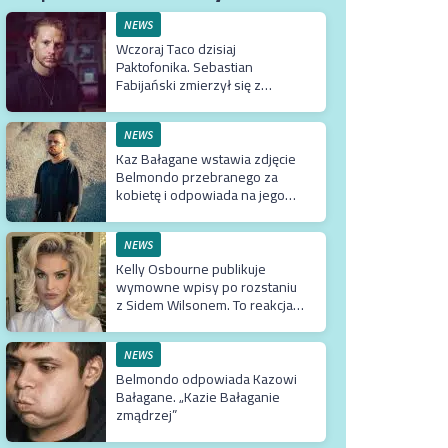
NEWS
Wczoraj Taco dzisiaj
Paktofonika. Sebastian
Fabijański zmierzył się z
„Jestem Bogiem”. I dał radę.
Nawet bardzo
NEWS
Kaz Bałagane wstawia zdjęcie
Belmondo przebranego za
kobietę i odpowiada na jego
słowa
NEWS
Kelly Osbourne publikuje
wymowne wpisy po rozstaniu
z Sidem Wilsonem. To reakcja
na jego odejście ze Slipknot?
NEWS
Belmondo odpowiada Kazowi
Bałagane. „Kazie Bałaganie
zmądrzej”