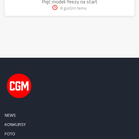
Pięć modeli Yeezy na start
8 godzin temu
NEWS
KONKURSY
FOTO