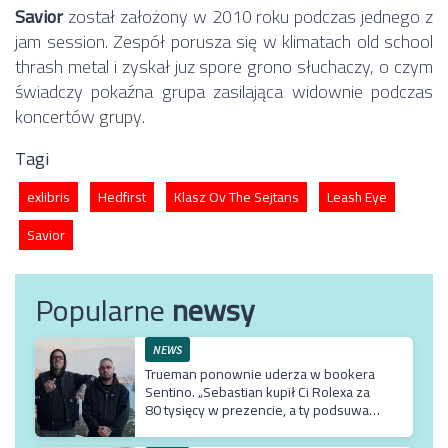
Savior
został założony w 2010 roku podczas jednego z
jam session. Zespół porusza się w klimatach old school
thrash metal i zyskał juz spore grono słuchaczy, o czym
świadczy pokaźna grupa zasilająca widownie podczas
koncertów grupy.
Tagi
exlibris
Hedfirst
Klasz Ov The Sejtans
Leash Eye
Savior
Popularne
newsy
NEWS
Trueman ponownie uderza w bookera
Sentino. „Sebastian kupił Ci Rolexa za
80 tysięcy w prezencie, a ty podsuwasz
mu krzywe umowy”