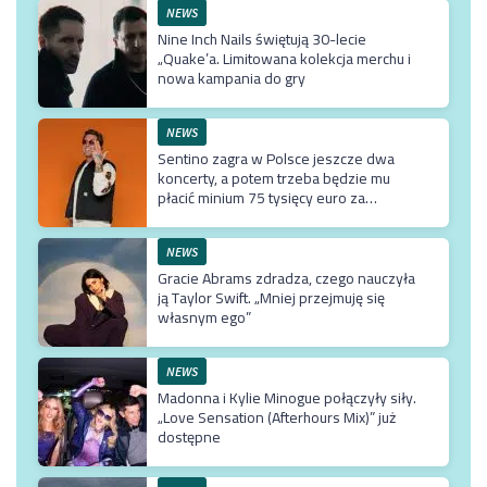
NEWS
Nine Inch Nails świętują 30-lecie
„Quake’a. Limitowana kolekcja merchu i
nowa kampania do gry
NEWS
Sentino zagra w Polsce jeszcze dwa
koncerty, a potem trzeba będzie mu
płacić minium 75 tysięcy euro za
przyjazd do kraju
NEWS
Gracie Abrams zdradza, czego nauczyła
ją Taylor Swift. „Mniej przejmuję się
własnym ego”
NEWS
Madonna i Kylie Minogue połączyły siły.
„Love Sensation (Afterhours Mix)” już
dostępne