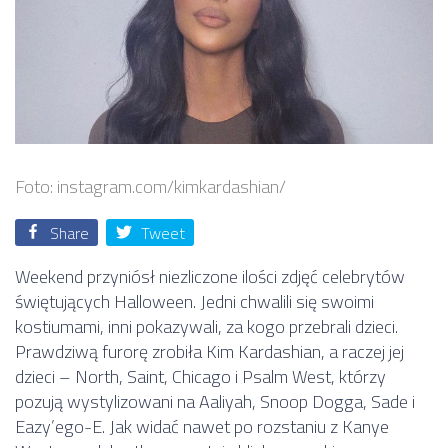
Foto: instagram.com/kimkardashian/
Share
Tweet
Weekend przyniósł niezliczone ilości zdjęć celebrytów
świętujących Halloween. Jedni chwalili się swoimi
kostiumami, inni pokazywali, za kogo przebrali dzieci.
Prawdziwą furorę zrobiła Kim Kardashian, a raczej jej
dzieci – North, Saint, Chicago i Psalm West, którzy
pozują wystylizowani na Aaliyah, Snoop Dogga, Sade i
Eazy’ego-E. Jak widać nawet po rozstaniu z Kanye