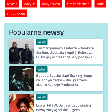
Aaliyah
eazy-e
Kanye West
kim kardashian
sade
snoop dogg
Popularne
newsy
NEWS
Trueman ponownie uderza w bookera
Sentino. „Sebastian kupił Ci Rolexa za
80 tysięcy w prezencie, a ty podsuwasz
mu krzywe umowy”
NEWS
Bedoes, Szpaku, Sapi Tha King i Kuqe
na jednym tracku w dniu premiery
albumu Kubiego Producenta
NEWS
Lauryn Hill i Wyclef Jean zapowiadają
nową muzykę od The Fugees