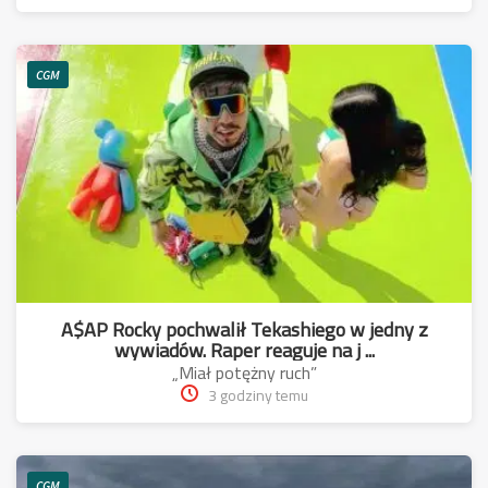
CGM
A$AP Rocky pochwalił Tekashiego w jedny z
wywiadów. Raper reaguje na j ...
„Miał potężny ruch”
3 godziny temu
CGM