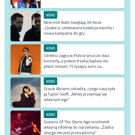
NEWS
Nine Inch Nails świętują 30-lecie
„Quake’a. Limitowana kolekcja merchu i
nowa kampania do gry
NEWS
Sentino zagra w Polsce jeszcze dwa
koncerty, a potem trzeba będzie mu
płacić minium 75 tysięcy euro za
przyjazd do kraju
NEWS
Gracie Abrams zdradza, czego nauczyła
ją Taylor Swift. „Mniej przejmuję się
własnym ego”
NEWS
Queens Of The Stone Age uruchomili
własną infolinię do narzekania. „Żadna
skarga nie jest przesadzona”