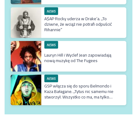
NEWS
A$AP Rocky uderza w Drake’a. „To
dziwne, że wciąż nie potrafi odpuścić
Rihannie”
NEWS
Lauryn Hill i Wyclef Jean zapowiadają
nową muzykę od The Fugees
NEWS
GSP włącza się do sporu Belmondo i
Kaza Bałagane. „Tytus nic samemu nie
stworzył. Wszystko co ma, ma tylko
dzięki matce, która jest usadowiona w
TVN-ie”