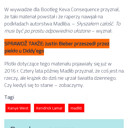
W wywiadzie dla Bootleg Keva Consequence przyznał,
że taki materiał powstał i że raperzy nawijali na
podkładach autorstwa Madliba. –
Słyszałem całość. To
musi być po prostu odpowiednio ułożone
– wyznał.
SPRAWDŹ TAKŻE: Justin Bieber przeszedł przez
piekło u Diddy’ego
Plotki dotyczące tego materiału pojawiały się już w
2016 r. Cztery lata później Madlib przyznał, że coś jest na
rzeczy, ale krążek do dziś nie ujrzał światła dziennego.
Czy kiedyś się to stanie – zobaczymy.
Tagi
Kanye West
Kendrick Lamar
madlib