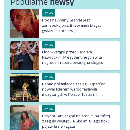
Popularne
newsy
NEWS
Rodzina Ariany Grande jest
zaniepokojona. Bliscy mieli błagać
gwiazdę o przerwę
NEWS
Eldo wystąpił przed Karolem
Nawrockim. Prezydent i jego swita
nagrodzili rapera owacją na stojąco
NEWS
Ponad pół miliarda zasięgu. Open’er
nowym liderem wśród festiwali
muzycznych w Polsce. Tuż za nim
Męskie Granie
NEWS
Playboi Carti zagrał na scenie, na której
z reguły występuje Skolim. U jego boku
pojawiła się Fagata