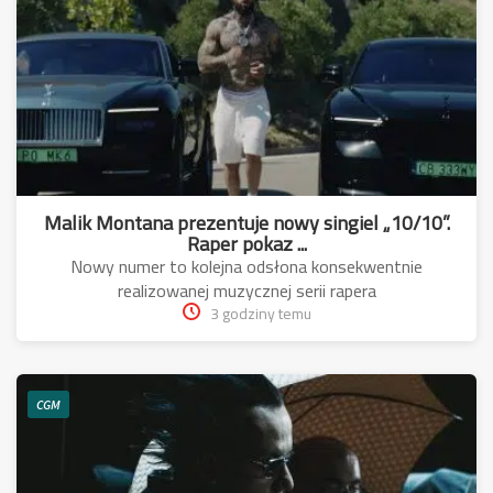
Malik Montana prezentuje nowy singiel „10/10”.
Raper pokaz ...
Nowy numer to kolejna odsłona konsekwentnie
realizowanej muzycznej serii rapera
3 godziny temu
CGM