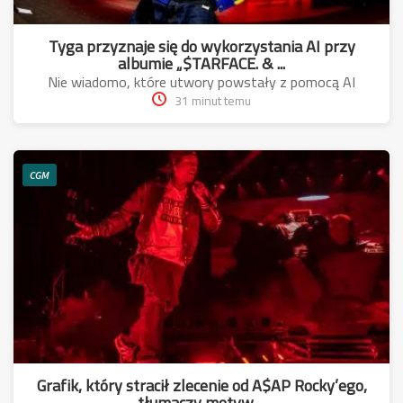
Tyga przyznaje się do wykorzystania AI przy
albumie „$TARFACE. & ...
Nie wiadomo, które utwory powstały z pomocą AI
31 minut temu
CGM
Grafik, który stracił zlecenie od A$AP Rocky’ego,
tłumaczy motyw ...