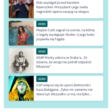
Eldo wystąpił przed Karolem
Nawrockim. Prezydent i jego swita
nagrodzili rapera owacją na stojąco
NEWS
Playboi Carti zagrał na scenie, na której
z reguły występuje Skolim. U jego boku
pojawiła się Fagata
NEWS
A$AP Rocky uderza w Drake’a. „To
dziwne, że wciąż nie potrafi odpuścić
Rihannie”
NEWS
GSP włącza się do sporu Belmondo i
Kaza Bałagane. „Tytus nic samemu nie
stworzył. Wszystko co ma, ma tylko
dzięki matce, która jest usadowiona w
TVN-ie”