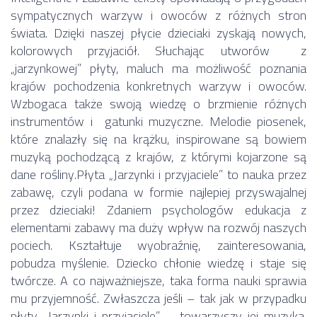
sympatycznych warzyw i owoców z różnych stron
świata. Dzięki naszej płycie dzieciaki zyskają nowych,
kolorowych przyjaciół. Słuchając utworów z
„jarzynkowej” płyty, maluch ma możliwość poznania
krajów pochodzenia konkretnych warzyw i owoców.
Wzbogaca także swoją wiedzę o brzmienie różnych
instrumentów i gatunki muzyczne. Melodie piosenek,
które znalazły się na krążku, inspirowane są bowiem
muzyką pochodzącą z krajów, z którymi kojarzone są
dane rośliny.Płyta „Jarzynki i przyjaciele” to nauka przez
zabawę, czyli podana w formie najlepiej przyswajalnej
przez dzieciaki! Zdaniem psychologów edukacja z
elementami zabawy ma duży wpływ na rozwój naszych
pociech. Kształtuje wyobraźnię, zainteresowania,
pobudza myślenie. Dziecko chłonie wiedzę i staje się
twórcze. A co najważniejsze, taka forma nauki sprawia
mu przyjemność. Zwłaszcza jeśli – tak jak w przypadku
płyty „Jarzynki i przyjaciele” – towarzyszy jej muzyka.