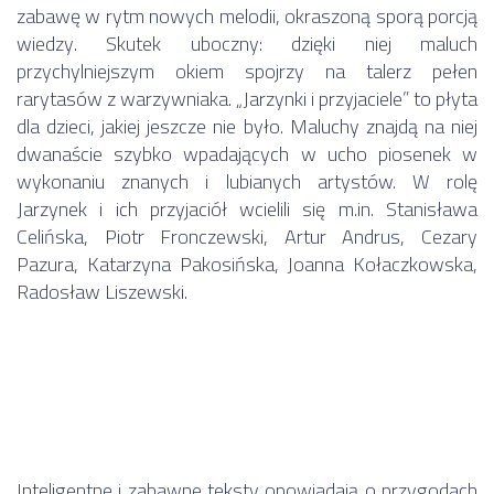
zabawę w rytm nowych melodii, okraszoną sporą porcją
wiedzy. Skutek uboczny: dzięki niej maluch
przychylniejszym okiem spojrzy na talerz pełen
rarytasów z warzywniaka. „Jarzynki i przyjaciele” to płyta
dla dzieci, jakiej jeszcze nie było. Maluchy znajdą na niej
dwanaście szybko wpadających w ucho piosenek w
wykonaniu znanych i lubianych artystów. W rolę
Jarzynek i ich przyjaciół wcielili się m.in. Stanisława
Celińska, Piotr Fronczewski, Artur Andrus, Cezary
Pazura, Katarzyna Pakosińska, Joanna Kołaczkowska,
Radosław Liszewski.
Inteligentne i zabawne teksty opowiadają o przygodach