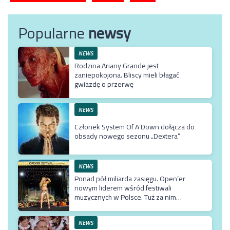
Popularne
newsy
NEWS
Rodzina Ariany Grande jest
zaniepokojona. Bliscy mieli błagać
gwiazdę o przerwę
NEWS
Członek System Of A Down dołącza do
obsady nowego sezonu „Dextera”
NEWS
Ponad pół miliarda zasięgu. Open’er
nowym liderem wśród festiwali
muzycznych w Polsce. Tuż za nim
Męskie Granie
NEWS