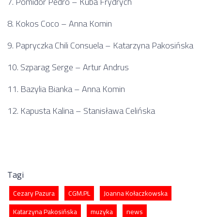
7. Pomidor Pedro – Kuba Frydrych
8. Kokos Coco – Anna Komin
9. Papryczka Chili Consuela – Katarzyna Pakosińska
10. Szparag Serge – Artur Andrus
11. Bazylia Bianka – Anna Komin
12. Kapusta Kalina – Stanisława Celińska
Tagi
Cezary Pazura
CGM.PL
Joanna Kołaczkowska
Katarzyna Pakosińska
muzyka
news