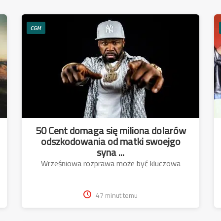
CGM
50 Cent domaga się miliona dolarów
odszkodowania od matki swoejgo
syna ...
Wrześniowa rozprawa może być kluczowa
47 minut temu