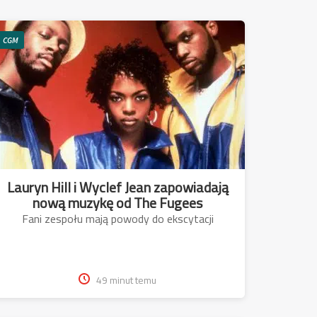
CGM
Lauryn Hill i Wyclef Jean zapowiadają
nową muzykę od The Fugees
Fani zespołu mają powody do ekscytacji
49 minut temu