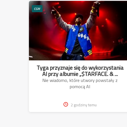
CGM
Tyga przyznaje się do wykorzystania
AI przy albumie „$TARFACE. & ...
Nie wiadomo, które utwory powstały z
pomocą AI
2 godziny temu