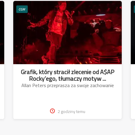
CGM
Grafik, który stracił zlecenie od A$AP
Rocky’ego, tłumaczy motyw ...
Allan Peters przeprasza za swoje zachowanie
2 godziny temu