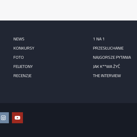
NEWS
1 NA 1
KONKURSY
PRZESŁUCHANIE
FOTO
NAJGORSZE PYTANIA
FELIETONY
JAK K**WA ŻYĆ
RECENZJE
THE INTERVIEW
ook
Instagram
YouTube