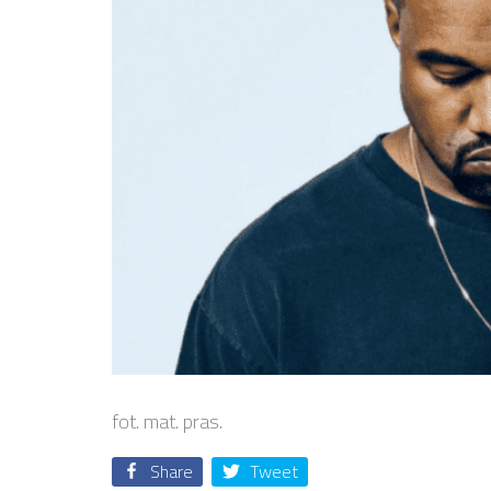
fot. mat. pras.
Share
Tweet