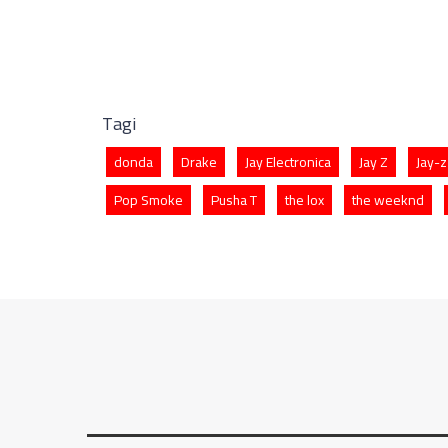
Tagi
donda
Drake
Jay Electronica
Jay Z
Jay-z
Pop Smoke
Pusha T
the lox
the weeknd