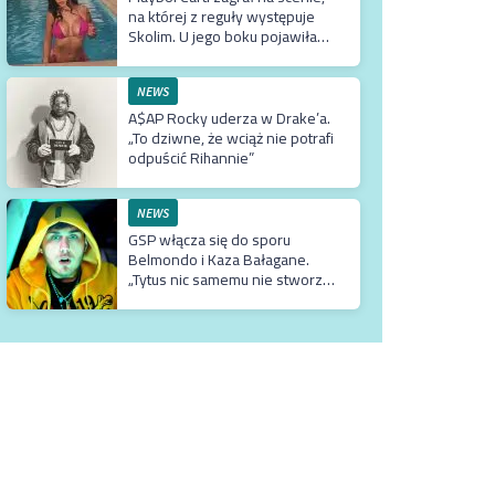
na której z reguły występuje
Skolim. U jego boku pojawiła
się Fagata
NEWS
A$AP Rocky uderza w Drake’a.
„To dziwne, że wciąż nie potrafi
odpuścić Rihannie”
NEWS
GSP włącza się do sporu
Belmondo i Kaza Bałagane.
„Tytus nic samemu nie stworzył.
Wszystko co ma, ma tylko
dzięki matce, która jest
usadowiona w TVN-ie”