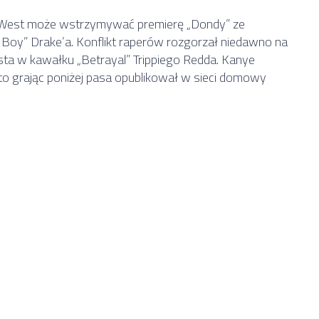
e West może wstrzymywać premierę „Dondy” ze
r Boy” Drake’a. Konflikt raperów rozgorzał niedawno na
ta w kawałku „Betrayal” Trippiego Redda. Kanye
 to grając poniżej pasa opublikował w sieci domowy