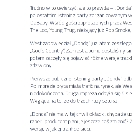
Trudno w to uwierzyć, ale to prawda – „Donda” j
po ostatnim listening party zorganizowanym w 
DaBaby. Wśród gości zaproszonych przez Westa z
The Lox, Young Thug, nieżyjący już Pop Smoke, Pu
West zapowiedział „Dondę” już latem zeszłego 
„God’s Country”. Zamiast albumu dostaliśmy si
potem zaczęły się pojawiać różne wersje trackli
zdziwiony.
Pierwsze publiczne listening party „Dondy” odby
Po imprezie płyta miała trafić na rynek, ale Wes
niedokończona. Druga impreza odbyła się 5 sierp
Wygląda na to, że do trzech razy sztuka.
„Donda” nie ma w tej chwili okładki, chyba że u
raper i producent planuje jeszcze coś zmienić? 
wersji, w jakiej trafił do sieci.