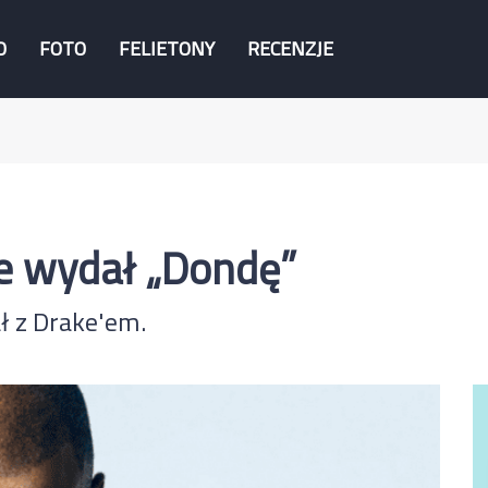
O
FOTO
FELIETONY
RECENZJE
e wydał „Dondę”
ał z Drake'em.