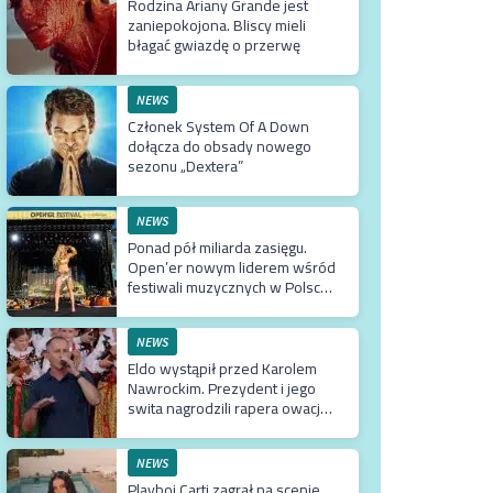
Rodzina Ariany Grande jest
zaniepokojona. Bliscy mieli
błagać gwiazdę o przerwę
NEWS
Członek System Of A Down
dołącza do obsady nowego
sezonu „Dextera”
NEWS
Ponad pół miliarda zasięgu.
Open’er nowym liderem wśród
festiwali muzycznych w Polsce.
Tuż za nim Męskie Granie
NEWS
Eldo wystąpił przed Karolem
Nawrockim. Prezydent i jego
swita nagrodzili rapera owacją
na stojąco
NEWS
Playboi Carti zagrał na scenie,