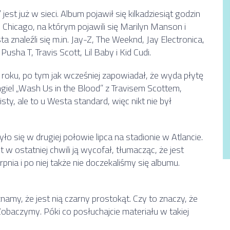
est już w sieci. Album pojawił się kilkadziesiąt godzin
Chicago, na którym pojawili się Marilyn Manson i
naleźli się m.in. Jay-Z, The Weeknd, Jay Electronica,
sha T, Travis Scott, Lil Baby i Kid Cudi.
roku, po tym jak wcześniej zapowiadał, że wyda płytę
ngiel „Wash Us in the Blood” z Travisem Scottem,
sty, ale to u Westa standard, więc nikt nie był
ło się w drugiej połowie lipca na stadionie w Atlancie.
t w ostatniej chwili ją wycofał, tłumacząc, że jest
nia i po niej także nie doczekaliśmy się albumu.
znamy, że jest nią czarny prostokąt. Czy to znaczy, że
Zobaczymy. Póki co posłuchajcie materiału w takiej