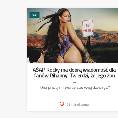
CGM
A$AP Rocky ma dobrą wiadomość dla
fanów Rihanny. Twierdzi, że jego żon
...
"Ona pracuje. Tworzy coś wyjątkowego"
29 minut temu