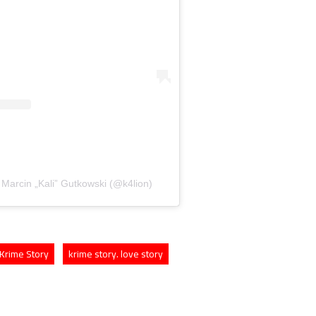
Marcin „Kali” Gutkowski (@k4lion)
Krime Story
krime story. love story