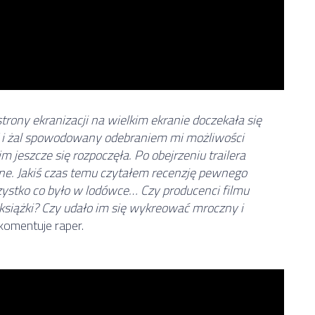
trony ekranizacji na wielkim ekranie doczekała się
d i żal spowodowany odebraniem mi możliwości
 jeszcze się rozpoczęła. Po obejrzeniu trailera
e. Jakiś czas temu czytałem recenzję pewnego
szystko co było w lodówce… Czy producenci filmu
y książki? Czy udało im się wykreować mroczny i
komentuje raper.