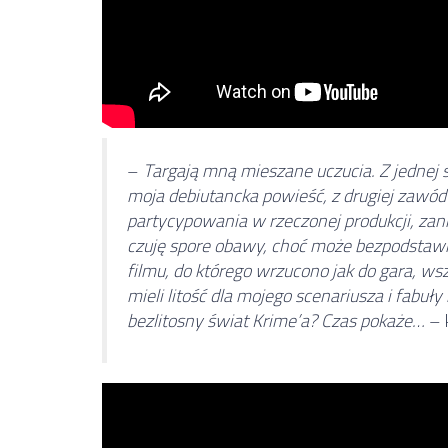
–
Targają mną mieszane uczucia. Z jednej s
moja debiutancka powieść, z drugiej zawó
partycypowania w rzeczonej produkcji, zanim
czuję spore obawy, choć może bezpodstawn
filmu, do którego wrzucono jak do gara, w
mieli litość dla mojego scenariusza i fabuł
bezlitosny świat Krime’a? Czas pokaże…
– 