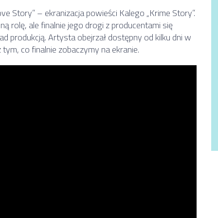
Love Story” – ekranizacja powieści Kalego „Krime Story”.
ą rolę, ale finalnie jego drogi z producentami się
nad produkcją. Artysta obejrzał dostępny od kilku dni w
z tym, co finalnie zobaczymy na ekranie.