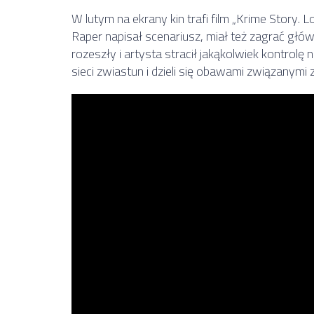
W lutym na ekrany kin trafi film „Krime Story. 
Raper napisał scenariusz, miał też zagrać główn
rozeszły i artysta stracił jakąkolwiek kontrolę 
sieci zwiastun i dzieli się obawami związanymi 