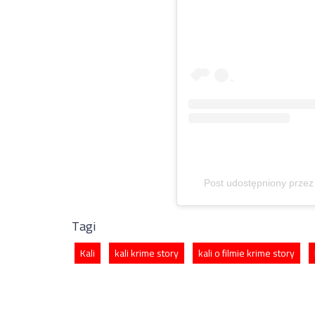
Post udostępniony przez 
Tagi
Kali
kali krime story
kali o filmie krime story