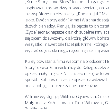
„Krime Story. Love Story” to komedia gangster
inspirowana prawdziwymi wydarzeniami, opisan
jak współczesna ekranizacja „Romea i Julii”. Mia
lekko. Dwóch przyjaciół (Krime i Wajcha) dosta
dużych pieniędzy. Planują, że będzie to ich ostat
„Życie” jednak napisze dla nich zupełnie inny s
się ojcem dziewczyny, dla której główny bohate
wszystko i nawet taki facet jak Krime, którego 
wybrać co jest dla niego najcenniejsze i najważn
Kulisy powstania filmu wspomina producent Hea
Story” dzwoniłem wiele razy do Kaliego, żeby z
opisał, miały miejsce. Nie chciało mi się w to w
sposób. Kali powiedział, że opisał prawdziwą hi
przez policję, ani przez żadne inne służby.
W filmie występują: Wiktoria Gąsiewska, Cezar
Małgorzata Kożuchowska, Piotr Witkowski, Gab
Zdrójkowski.