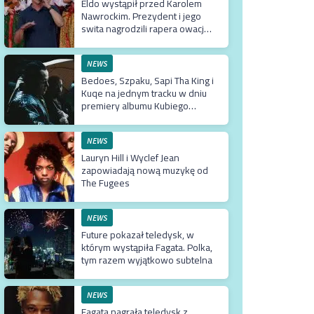
Eldo wystąpił przed Karolem
Nawrockim. Prezydent i jego
swita nagrodzili rapera owacją
na stojąco
NEWS
Bedoes, Szpaku, Sapi Tha King i
Kuqe na jednym tracku w dniu
premiery albumu Kubiego
Producenta
NEWS
Lauryn Hill i Wyclef Jean
zapowiadają nową muzykę od
The Fugees
NEWS
Future pokazał teledysk, w
którym wystąpiła Fagata. Polka,
tym razem wyjątkowo subtelna
NEWS
Fagata nagrała teledysk z