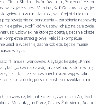
ska Global Studio – twórców filmu „Proceder”. Historia
a w książce rapera Marcina „Kali” Gutkowskiego, jest
sto gniewu, a w nim dzielnica, w której nikt nie ma
ją propozycję nie do odrzucenia – zarobienia naprawdę
ni nielegalny „skok”, który ustawi ich już na całe życie.
cenariusz. Człowiek, na którego dostają zlecenie okaże
r kompletnie straci głowę. Miłość skomplikuje
nie usidliła wcześniej żadna kobieta, będzie musiał
iejsze w życiu.
tcliff Janusz Iwanowski: „Czytając książkę „Krime
apytać go, czy naprawdę takie sytuacje, które w niej
ierzyć, że dzieci z szanowanych rodzin żyją w taki
storię, która do tej pory nie została rozwikłana ani
y Łukaszewicz, Michał Koterski, Agnieszka Więdłocha,
riela Muskała, Jan Frycz, Cezary Żak, Vienio, Adam