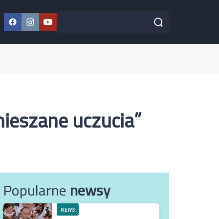
Facebook
Instagram
YouTube
Szukaj w serwisie
Szukaj
 mieszane uczucia”
Popularne
newsy
NEWS