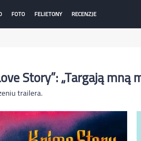
O
FOTO
FELIETONY
RECENZJE
 Love Story”: „Targają mną
eniu trailera.