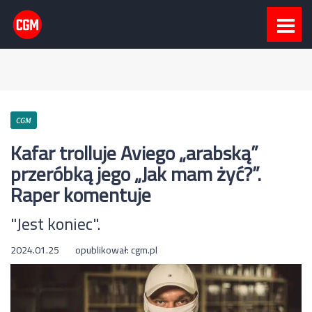
CGM
Kafar trolluje Aviego „arabską”
przeróbką jego „Jak mam żyć?”.
Raper komentuje
"Jest koniec".
2024.01.25
opublikował:
cgm.pl