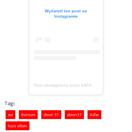
Wyświetl ten post na
Instagramie
Post udostępniony przez KAFARDIX37 (@kafar_dixon37)
Tagi
avi
Bonson
dixon 37
dixon37
Kafar
louis villain