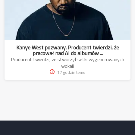
Kanye West pozwany. Producent twierdzi, że
pracował nad AI do albumów ...
Producent twierdzi, że stworzył setki wygenerowanych
wokali
17 godzin temu