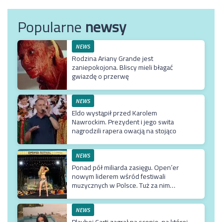
Popularne
newsy
NEWS
Rodzina Ariany Grande jest
zaniepokojona. Bliscy mieli błagać
gwiazdę o przerwę
NEWS
Eldo wystąpił przed Karolem
Nawrockim. Prezydent i jego swita
nagrodzili rapera owacją na stojąco
NEWS
Ponad pół miliarda zasięgu. Open’er
nowym liderem wśród festiwali
muzycznych w Polsce. Tuż za nim
Męskie Granie
NEWS
Playboi Carti zagrał na scenie, na której