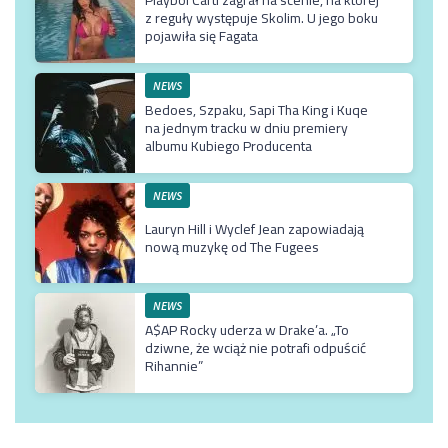
z reguły występuje Skolim. U jego boku
pojawiła się Fagata
NEWS
Bedoes, Szpaku, Sapi Tha King i Kuqe
na jednym tracku w dniu premiery
albumu Kubiego Producenta
NEWS
Lauryn Hill i Wyclef Jean zapowiadają
nową muzykę od The Fugees
NEWS
A$AP Rocky uderza w Drake’a. „To
dziwne, że wciąż nie potrafi odpuścić
Rihannie”