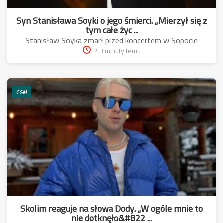
Syn Stanisława Soyki o jego śmierci. „Mierzył się z
tym całe życ ...
Stanisław Soyka zmarł przed koncertem w Sopocie
43 minuty temu
CGM
Skolim reaguje na słowa Dody. „W ogóle mnie to
nie dotknęło&#822 ...