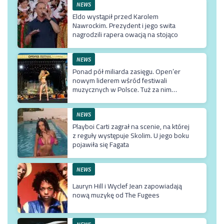
NEWS
Eldo wystąpił przed Karolem
Nawrockim. Prezydent i jego swita
nagrodzili rapera owacją na stojąco
NEWS
Ponad pół miliarda zasięgu. Open’er
nowym liderem wśród festiwali
muzycznych w Polsce. Tuż za nim
Męskie Granie
NEWS
Playboi Carti zagrał na scenie, na której
z reguły występuje Skolim. U jego boku
pojawiła się Fagata
NEWS
Lauryn Hill i Wyclef Jean zapowiadają
nową muzykę od The Fugees