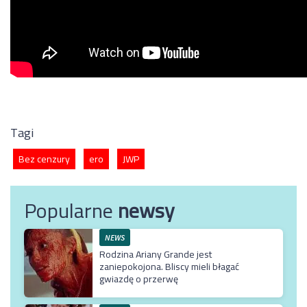
Tagi
Bez cenzury
ero
JWP
Popularne
newsy
NEWS
Rodzina Ariany Grande jest
zaniepokojona. Bliscy mieli błagać
gwiazdę o przerwę