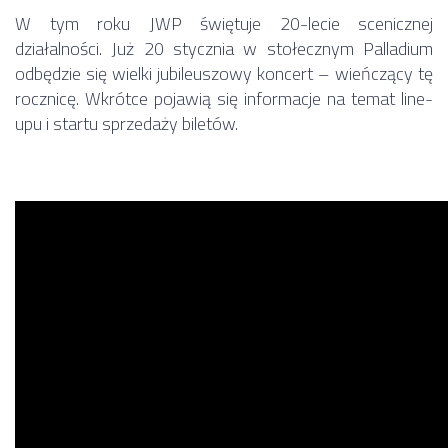
W tym roku JWP świętuje 20-lecie scenicznej
działalności. Już 20 stycznia w stołecznym Palladium
odbędzie się wielki jubileuszowy koncert – wieńczący tę
rocznicę. Wkrótce pojawią się informacje na temat line-
upu i startu sprzedaży biletów.