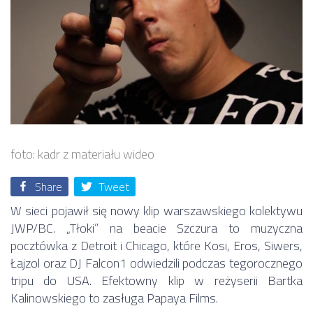
foto: kadr z materiału wideo
Share
Tweet
W sieci pojawił się nowy klip warszawskiego kolektywu
JWP/BC. „Tłoki” na beacie Szczura to muzyczna
pocztówka z Detroit i Chicago, które Kosi, Eros, Siwers,
Łajzol oraz DJ Falcon1 odwiedzili podczas tegorocznego
tripu do USA. Efektowny klip w reżyserii Bartka
Kalinowskiego to zasługa Papaya Films.