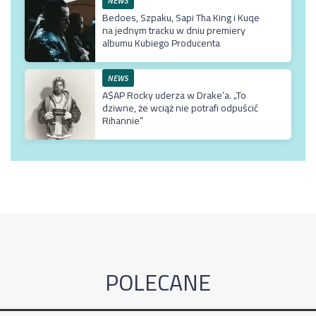
NEWS
Bedoes, Szpaku, Sapi Tha King i Kuqe
na jednym tracku w dniu premiery
albumu Kubiego Producenta
NEWS
A$AP Rocky uderza w Drake’a. „To
dziwne, że wciąż nie potrafi odpuścić
Rihannie”
POLECANE