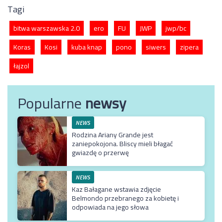
Tagi
bitwa warszawska 2.0
ero
FU
JWP
jwp/bc
Koras
Kosi
kuba knap
pono
siwers
zipera
łajzol
Popularne
newsy
NEWS
Rodzina Ariany Grande jest
zaniepokojona. Bliscy mieli błagać
gwiazdę o przerwę
NEWS
Kaz Bałagane wstawia zdjęcie
Belmondo przebranego za kobietę i
odpowiada na jego słowa