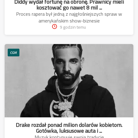
Diddy wydał fortunę na obronę. Prawnicy mieli
kosztować go nawet 8 mil ...
Proces rapera był jedną z najgłośniejszych spraw w
amerykańskim show-biznesie
9 godzin temu
CGM
Drake rozdał ponad milion dolarów kobietom.
Gotówka, luksusowe auta i ...
Muzyk kontynuuje swoją tradycję