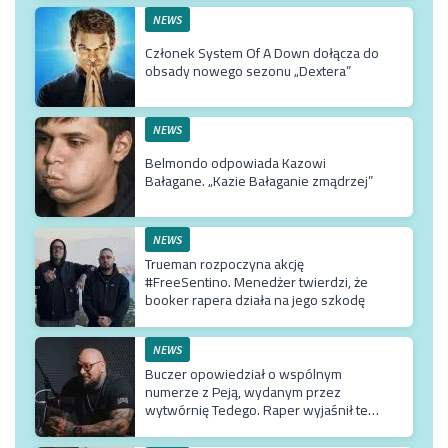
NEWS
Członek System Of A Down dołącza do
obsady nowego sezonu „Dextera”
NEWS
Belmondo odpowiada Kazowi
Bałagane. „Kazie Bałaganie zmądrzej”
NEWS
Trueman rozpoczyna akcję
#FreeSentino. Menedżer twierdzi, że
booker rapera działa na jego szkodę
NEWS
Buczer opowiedział o wspólnym
numerze z Peją, wydanym przez
wytwórnię Tedego. Raper wyjaśnił też
dlaczego klip z Rychem zniknął z
kanału Wielkie Joł