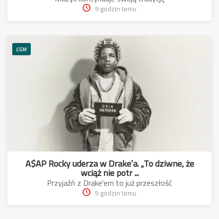
9 godzin temu
CGM
A$AP Rocky uderza w Drake’a. „To dziwne, że
wciąż nie potr ...
Przyjaźń z Drake'em to już przeszłość
9 godzin temu